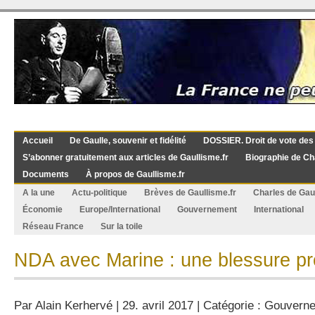
Accueil
De Gaulle, souvenir et fidélité
DOSSIER. Droit de vote des
S’abonner gratuitement aux articles de Gaullisme.fr
Biographie de Ch
Documents
À propos de Gaullisme.fr
A la une
Actu-politique
Brèves de Gaullisme.fr
Charles de Gau
Économie
Europe/International
Gouvernement
International
Réseau France
Sur la toile
NDA avec Marine : une blessure pr
Par
Alain Kerhervé
| 29. avril 2017 | Catégorie :
Gouvern