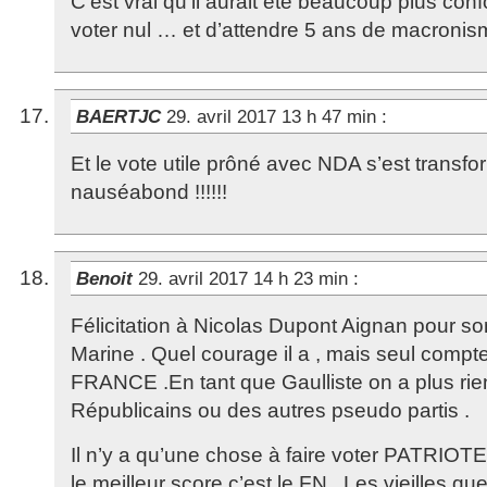
C’est vrai qu’il aurait été beaucoup plus conf
voter nul … et d’attendre 5 ans de macronis
BAERTJC
29. avril 2017 13 h 47 min
:
Et le vote utile prôné avec NDA s’est transfo
nauséabond !!!!!!
Benoit
29. avril 2017 14 h 23 min
:
Félicitation à Nicolas Dupont Aignan pour 
Marine . Quel courage il a , mais seul compte 
FRANCE .En tant que Gaulliste on a plus rie
Républicains ou des autres pseudo partis .
Il n’y a qu’une chose à faire voter PATRIOTE et
le meilleur score c’est le FN . Les vieilles quer