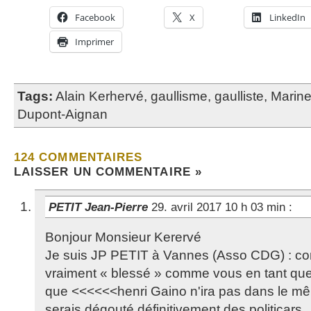
Facebook
X
LinkedIn
Imprimer
Tags:
Alain Kerhervé
,
gaullisme
,
gaulliste
,
Marin
Dupont-Aignan
124 COMMENTAIRES
LAISSER UN COMMENTAIRE »
PETIT Jean-Pierre
29. avril 2017 10 h 03 min
:
Bonjour Monsieur Kerervé
Je suis JP PETIT à Vannes (Asso CDG) : c
vraiment « blessé » comme vous en tant que 
que <<<<<<henri Gaino n'ira pas dans le mê
serais dégouté définitivement des politicars