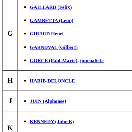
GAILLARD (Félix)
GAMBETTA (Léon)
G
GIRAUD Henri
GARNDVAL (Gilbert)
GORCE (Paul-Marie), journaliste
H
HABIB-DELONCLE
J
JUIN (Alphonse)
KENNEDY (John F.)
K