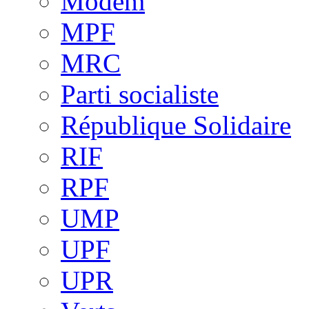
Modem
MPF
MRC
Parti socialiste
République Solidaire
RIF
RPF
UMP
UPF
UPR