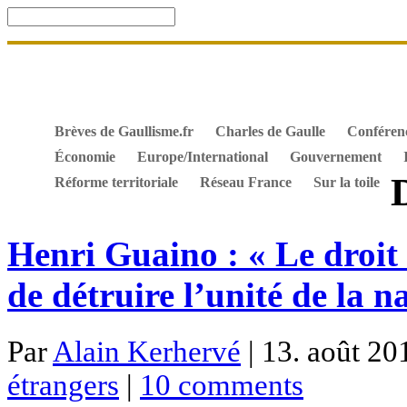
Accueil
De Gaulle, souvenir et fidélité
DOSSIER. Dro
Mes ouvrages
S’abonner gratuitement aux articles de 
Textes constitutionnels
Hommes de l’Histoire
Docum
Brèves de Gaullisme.fr
Charles de Gaulle
Conféren
Économie
Europe/International
Gouvernement
Réforme territoriale
Réseau France
Sur la toile
Henri Guaino : « Le droit
de détruire l’unité de la n
Par
Alain Kerhervé
| 13. août 20
étrangers
|
10 comments