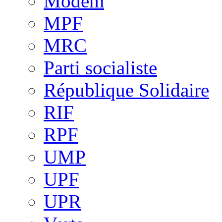
Modem
MPF
MRC
Parti socialiste
République Solidaire
RIF
RPF
UMP
UPF
UPR