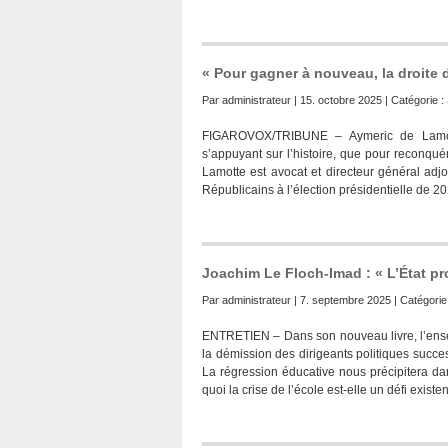
« Pour gagner à nouveau, la droite 
Par
administrateur
| 15. octobre 2025 | Catégorie :
FIGAROVOX/TRIBUNE – Aymeric de Lamotte,
s’appuyant sur l’histoire, que pour reconqué
Lamotte est avocat et directeur général adj
Républicains à l’élection présidentielle de 2
Joachim Le Floch-Imad : « L’État pr
Par
administrateur
| 7. septembre 2025 | Catégorie
ENTRETIEN – Dans son nouveau livre, l’enseig
la démission des dirigeants politiques succ
La régression éducative nous précipitera dan
quoi la crise de l’école est-elle un défi existen