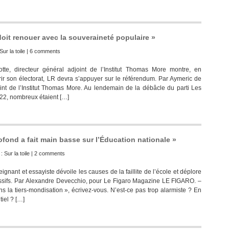
doit renouer avec la souveraineté populaire »
Sur la toile
|
6 comments
 directeur général adjoint de l’Institut Thomas More montre, en
rir son électorat, LR devra s’appuyer sur le référendum. Par Aymeric de
oint de l’Institut Thomas More. Au lendemain de la débâcle du parti Les
022, nombreux étaient […]
ofond a fait main basse sur l’Éducation nationale »
 :
Sur la toile
|
2 comments
nant et essayiste dévoile les causes de la faillite de l’école et déplore
essifs. Par Alexandre Devecchio, pour Le Figaro Magazine LE FIGARO. –
s la tiers-mondisation », écrivez-vous. N’est-ce pas trop alarmiste ? En
tiel ? […]