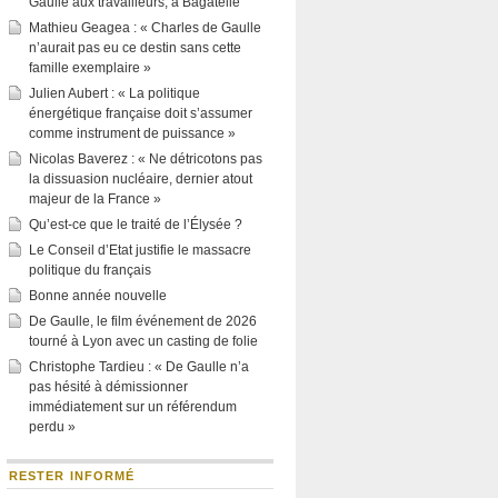
Gaulle aux travailleurs, à Bagatelle
Mathieu Geagea : « Charles de Gaulle
n’aurait pas eu ce destin sans cette
famille exemplaire »
Julien Aubert : « La politique
énergétique française doit s’assumer
comme instrument de puissance »
Nicolas Baverez : « Ne détricotons pas
la dissuasion nucléaire, dernier atout
majeur de la France »
Qu’est-ce que le traité de l’Élysée ?
Le Conseil d’Etat justifie le massacre
politique du français
Bonne année nouvelle
De Gaulle, le film événement de 2026
tourné à Lyon avec un casting de folie
Christophe Tardieu : « De Gaulle n’a
pas hésité à démissionner
immédiatement sur un référendum
perdu »
RESTER INFORMÉ