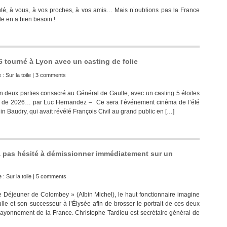
té, à vous, à vos proches, à vos amis… Mais n’oublions pas la France
e en a bien besoin !
6 tourné à Lyon avec un casting de folie
e :
Sur la toile
|
3 comments
n deux parties consacré au Général de Gaulle, avec un casting 5 étoiles
is de 2026… par Luc Hernandez – Ce sera l’événement cinéma de l’été
n Baudry, qui avait révélé François Civil au grand public en […]
’a pas hésité à démissionner immédiatement sur un
e :
Sur la toile
|
5 comments
éjeuner de Colombey » (Albin Michel), le haut fonctionnaire imagine
ulle et son successeur à l’Élysée afin de brosser le portrait de ces deux
ayonnement de la France. Christophe Tardieu est secrétaire général de