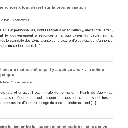
ut renoncer à tout décret sur la programmation
la toile
|
3 comments
us et personnalités, dont François-Xavier Bellamy, Alexandre Jardin,
nt le gouvernement à renoncer à la publication du décret sur la
ès le scandale des ZFE, la crise de la facture d’électricité qui s’annonce
sans précédent contre […]
é encore moins chère qu’il y a quinze ans » : la colère
rgétique
la toile
|
1 commentaire »
e rare et scrutée. Il était l’invité de l’émission « Points de Vue » (Le
que » sur l’énergie, lui qui assume une position claire : « nul besoin
t « nécessité d’étendre l’usage du parc nucléaire existant […]
aire le lien entre la “submersion migratoire” et la dérive