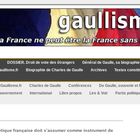
DOSSIER. Droit de vote des étrangers
Général de Gaulle, sa biographie
aullisme.fr
Biographie de Charles de Gaulle
Archives
Textes constit
Gaullisme.fr
Charles de Gaulle
Conférences
De Gaulle, souvenir et f
ouvernement
International
Libre propos
Lire & Voir
Partis politiq
gétique française doit s’assumer comme instrument de