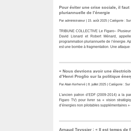
Pour éviter une crise sociale, il fa
pluriannuelle de l’énergie
Par
administrateur
| 15. août 2025 | Catégorie :
Sur 
TRIBUNE COLLECTIVE Le Figaro– Plusieurs él
David Lisnard et Robert Ménard, appelle
programmation pluriannuelle de l’énergie. Apr
est une bombe à fragmentation. Une attaque 
« Nous devrions avoir une électricit
d’Henri Proglio sur la politique éne
Par
Alain Kerhervé
| 8. juillet 2025 | Catégorie :
Sur 
L’ancien patron d’EDF (2009-2014) a la parol
Figaro TV) pour livrer sa « vision stratégi
d’énergies non pilotables supplémentaires » e
Arnaud Teyssier : « Il est temps de f