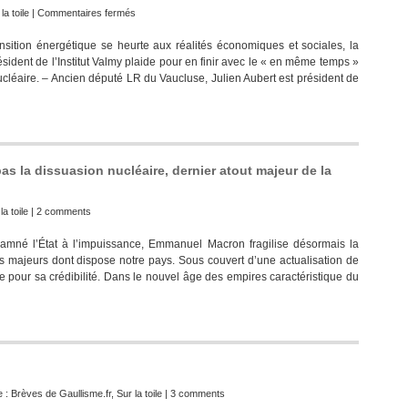
sur
la toile
|
Commentaires fermés
Julien
ition énergétique se heurte aux réalités économiques et sociales, la
Aubert : « La
ésident de l’Institut Valmy plaide pour en finir avec le « en même temps »
politique
ucléaire. – Ancien député LR du Vaucluse, Julien Aubert est président de
énergétique
française
doit
s’assumer
comme
instrument
as la dissuasion nucléaire, dernier atout majeur de la
de
puissance »
la toile
|
2 comments
né l’État à l’impuissance, Emmanuel Macron fragilise désormais la
ts majeurs dont dispose notre pays. Sous couvert d’une actualisation de
ce pour sa crédibilité. Dans le nouvel âge des empires caractéristique du
e :
Brèves de Gaullisme.fr
,
Sur la toile
|
3 comments