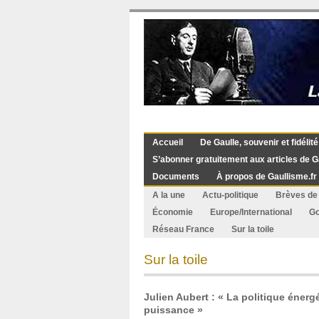
Accueil
De Gaulle, souvenir et fidélité
S’abonner gratuitement aux articles de G
Documents
À propos de Gaullisme.fr
A la une
Actu-politique
Brèves de 
Économie
Europe/International
G
Réseau France
Sur la toile
Sur la toile
Julien Aubert : « La politique éner
puissance »