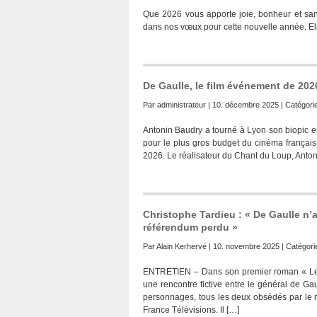
Que 2026 vous apporte joie, bonheur et san
dans nos vœux pour cette nouvelle année. Ell
De Gaulle, le film événement de 202
Par
administrateur
| 10. décembre 2025 | Catégori
Antonin Baudry a tourné à Lyon son biopic e
pour le plus gros budget du cinéma frança
2026. Le réalisateur du Chant du Loup, Antoni
Christophe Tardieu : « De Gaulle n
référendum perdu »
Par
Alain Kerhervé
| 10. novembre 2025 | Catégori
ENTRETIEN – Dans son premier roman « Le D
une rencontre fictive entre le général de Ga
personnages, tous les deux obsédés par le r
France Télévisions. Il […]