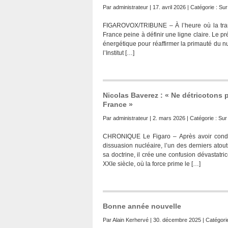
Par
administrateur
| 17. avril 2026 | Catégorie :
Sur 
FIGAROVOX/TRIBUNE – À l’heure où la trans
France peine à définir une ligne claire. Le pr
énergétique pour réaffirmer la primauté du n
l’Institut […]
Nicolas Baverez : « Ne détricotons p
France »
Par
administrateur
| 2. mars 2026 | Catégorie :
Sur 
CHRONIQUE Le Figaro – Après avoir condam
dissuasion nucléaire, l’un des derniers atou
sa doctrine, il crée une confusion dévastatri
XXIe siècle, où la force prime le […]
Bonne année nouvelle
Par
Alain Kerhervé
| 30. décembre 2025 | Catégori