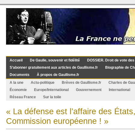
Accueil
De Gaulle, souvenir et fidélité
DOSSIER. Droit de vote des
S’abonner gratuitement aux articles de Gaullisme.fr
Biographie de Ch
Documents
À propos de Gaullisme.fr
A la une
Actu-politique
Brèves de Gaullisme.fr
Charles de Gau
Économie
Europe/International
Gouvernement
International
Réseau France
Sur la toile
« La défense est l’affaire des États
Commission européenne ! »