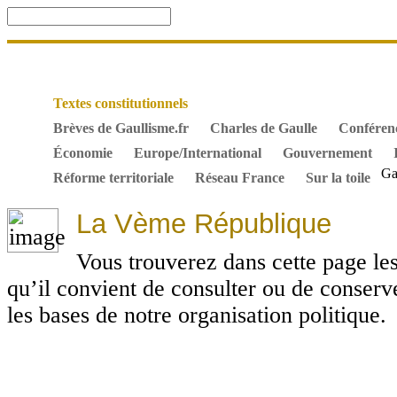
Accueil
De Gaulle, souvenir et fidélité
DOSSIER. Dro
Mes ouvrages
S’abonner gratuitement aux articles de 
Textes constitutionnels
Hommes de l’Histoire
Docum
Brèves de Gaullisme.fr
Charles de Gaulle
Conféren
Économie
Europe/International
Gouvernement
Ga
Réforme territoriale
Réseau France
Sur la toile
La Vème République
Vous trouverez dans cette page les
qu’il convient de consulter ou de conserve
les bases de notre organisation politique.