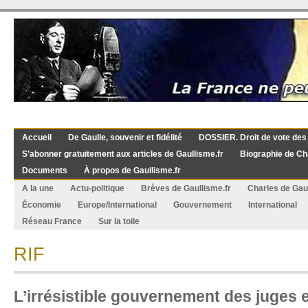
Accueil
De Gaulle, souvenir et fidélité
DOSSIER. Droit de vote des
S’abonner gratuitement aux articles de Gaullisme.fr
Biographie de Ch
Documents
À propos de Gaullisme.fr
A la une
Actu-politique
Brèves de Gaullisme.fr
Charles de Gau
Économie
Europe/International
Gouvernement
International
Réseau France
Sur la toile
RIF
L’irrésistible gouvernement des juges