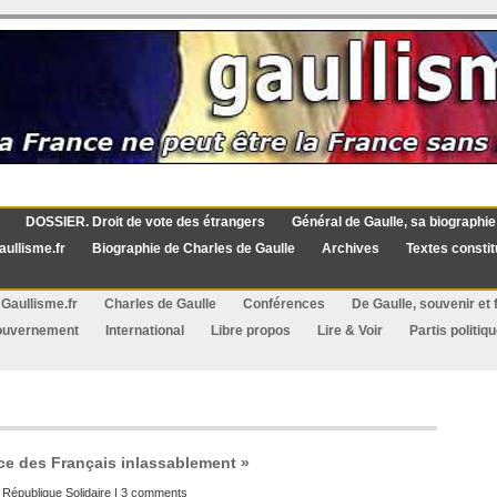
DOSSIER. Droit de vote des étrangers
Général de Gaulle, sa biographie
aullisme.fr
Biographie de Charles de Gaulle
Archives
Textes constit
Gaullisme.fr
Charles de Gaulle
Conférences
De Gaulle, souvenir et f
ouvernement
International
Libre propos
Lire & Voir
Partis politiq
ce des Français inlassablement »
:
République Solidaire
|
3 comments