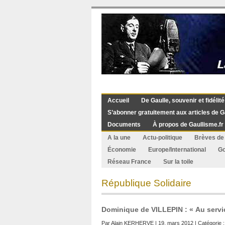
Accueil
De Gaulle, souvenir et fidélité
S’abonner gratuitement aux articles de G
Documents
À propos de Gaullisme.fr
A la une
Actu-politique
Brèves de 
Économie
Europe/International
G
Réseau France
Sur la toile
République Solidaire
Dominique de VILLEPIN : « Au servi
Par
Alain KERHERVE
| 19. mars 2012 | Catégorie 