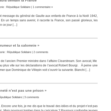
y aura demain la France
rie :
République Solidaire
|
1 commentaire »
nnant message du général de Gaulle aux enfants de France à la Noël 1942,
En un temps sans avenir, il raconte la France, son passé glorieux, les
En ce jour […]
rumeur et la calomnie »
orie :
République Solidaire
|
2 comments
e de l’ancien Premier ministre dans l’affaire Clearstream. Son avocat, Me
au plus vite sur les déclarations de l’avocat Robert Bourgi. À peine une
rmer que Dominique de Villepin voit s’ouvrir la suivante. Blanchi […]
nneté n’est pas une prison »
épublique Solidaire
|
3 comments
 Encore une fois, je me dis que le travail des idées et du projet n’est pas
blic. Mais pourquoi tomber dans la caricature ? Pourquoi confondre jeunes