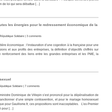
ion de loi qui sera débattue […]
outes les énergies pour le redressement économique de la
République Solidaire
|
3 comments
ière économique : l’instauration d’une cogestion à la française pour une
ions et aux profits des entreprises, la définition d’objectifs chiffrés sur
e renforcement des liens entre les grandes entreprises et les PME, la
osexuel
épublique Solidaire
|
7 comments
ministre Dominique de Villepin s’est prononcé pour la dépénalisation de
r sanctionner d’une simple contravention, et pour le mariage homosexuel
r que pour Gaullisme.fr, ces propositions sont inacceptables. L’ex-Premier
é pour […]