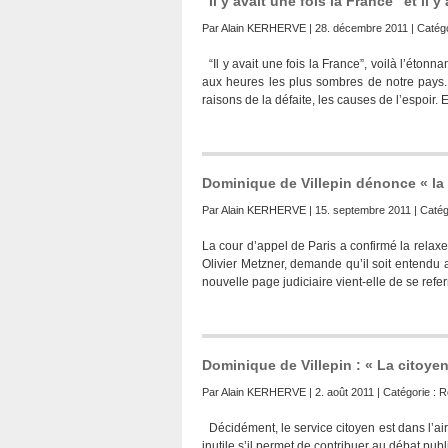
“Il y avait une fois la France” et il 
Par
Alain KERHERVE
| 28. décembre 2011 | Catégo
“Il y avait une fois la France”, voilà l’éto
aux heures les plus sombres de notre pays. 
raisons de la défaite, les causes de l’espoir. 
Dominique de Villepin dénonce « la 
Par
Alain KERHERVE
| 15. septembre 2011 | Catég
La cour d’appel de Paris a confirmé la relax
Olivier Metzner, demande qu’il soit entendu 
nouvelle page judiciaire vient-elle de se refe
Dominique de Villepin : « La citoye
Par
Alain KERHERVE
| 2. août 2011 | Catégorie :
R
Décidément, le service citoyen est dans l’air.
inutile s’il permet de contribuer au débat pu