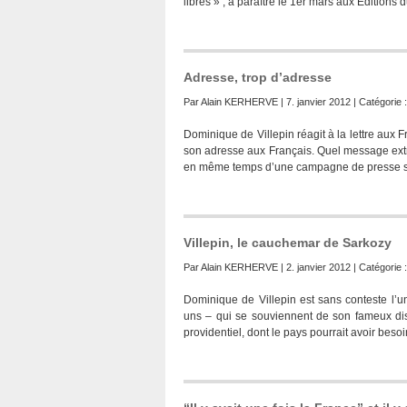
libres » , à paraître le 1er mars aux Edition
Adresse, trop d’adresse
Par
Alain KERHERVE
| 7. janvier 2012 | Catégorie 
Dominique de Villepin réagit à la lettre aux 
son adresse aux Français. Quel message extraor
en même temps d’une campagne de presse sur 
Villepin, le cauchemar de Sarkozy
Par
Alain KERHERVE
| 2. janvier 2012 | Catégorie 
Dominique de Villepin est sans conteste l’u
uns – qui se souviennent de son fameux dis
providentiel, dont le pays pourrait avoir beso