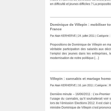
en difficulté et jeunes difficiles ? La proposit
Dominique de Villepin : mobiliser t
France
Par
Alain KERHERVE
| 24. juillet 2011 | Catégorie :
Propositions de Dominique de Villepin en mat
véritable participation des salariés aux décis
l’emploi des jeunes dans les entreprises, l
modernisation de notre politique […]
Villepin : cannabis et mariage hom
Par
Alain KERHERVE
| 16. juin 2011 | Catégorie :
R
Dernière minute – 16/06/2011 : L’ex-Premier 
l’usage du cannabis, qu’il souhaiterait voi
lors de l’émission Elections 2012. Il est clai
ministre Dominique de Villepin s’est prononc