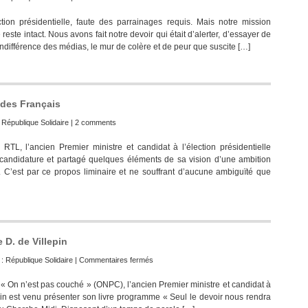
ion présidentielle, faute des parrainages requis. Mais notre mission
ste intact. Nous avons fait notre devoir qui était d’alerter, d’essayer de
d’indifférence des médias, le mur de colère et de peur que suscite […]
 des Français
:
République Solidaire
|
2 comments
RTL, l’ancien Premier ministre et candidat à l’élection présidentielle
a candidature et partagé quelques éléments de sa vision d’une ambition
. C’est par ce propos liminaire et ne souffrant d’aucune ambiguïté que
 D. de Villepin
sur
 :
République Solidaire
|
Commentaires fermés
L’union
n « On n’est pas couché » (ONPC), l’ancien Premier ministre et candidat à
nationale
epin est venu présenter son livre programme « Seul le devoir nous rendra
s’imposera