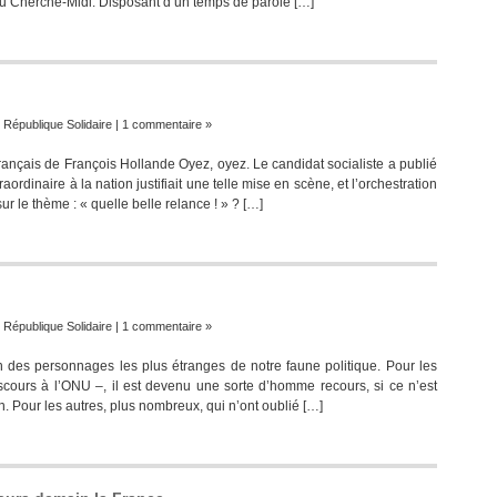
s du Cherche-Midi. Disposant d’un temps de parole […]
affirme
D.
de
Villepin
:
République Solidaire
|
1 commentaire »
Français de François Hollande Oyez, oyez. Le candidat socialiste a publié
dinaire à la nation justifiait une telle mise en scène, et l’orchestration
le thème : « quelle belle relance ! » ? […]
:
République Solidaire
|
1 commentaire »
n des personnages les plus étranges de notre faune politique. Pour les
cours à l’ONU –, il est devenu une sorte d’homme recours, si ce n’est
in. Pour les autres, plus nombreux, qui n’ont oublié […]