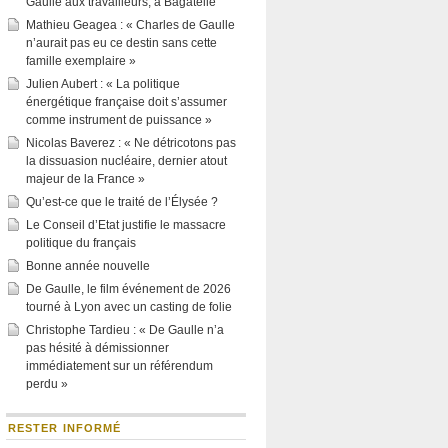
Gaulle aux travailleurs, à Bagatelle
Mathieu Geagea : « Charles de Gaulle
n’aurait pas eu ce destin sans cette
famille exemplaire »
Julien Aubert : « La politique
énergétique française doit s’assumer
comme instrument de puissance »
Nicolas Baverez : « Ne détricotons pas
la dissuasion nucléaire, dernier atout
majeur de la France »
Qu’est-ce que le traité de l’Élysée ?
Le Conseil d’Etat justifie le massacre
politique du français
Bonne année nouvelle
De Gaulle, le film événement de 2026
tourné à Lyon avec un casting de folie
Christophe Tardieu : « De Gaulle n’a
pas hésité à démissionner
immédiatement sur un référendum
perdu »
RESTER INFORMÉ