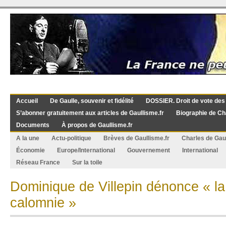
Accueil
De Gaulle, souvenir et fidélité
DOSSIER. Droit de vote des
S’abonner gratuitement aux articles de Gaullisme.fr
Biographie de Ch
Documents
À propos de Gaullisme.fr
A la une
Actu-politique
Brèves de Gaullisme.fr
Charles de Gau
Économie
Europe/International
Gouvernement
International
Réseau France
Sur la toile
Dominique de Villepin dénonce « la
calomnie »