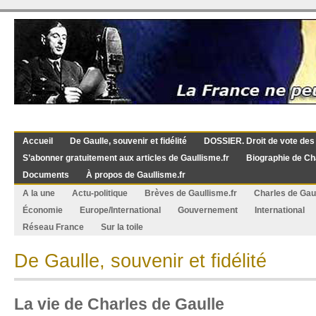
Accueil
De Gaulle, souvenir et fidélité
DOSSIER. Droit de vote des
S’abonner gratuitement aux articles de Gaullisme.fr
Biographie de Ch
Documents
À propos de Gaullisme.fr
A la une
Actu-politique
Brèves de Gaullisme.fr
Charles de Gau
Économie
Europe/International
Gouvernement
International
Réseau France
Sur la toile
De Gaulle, souvenir et fidélité
La vie de Charles de Gaulle