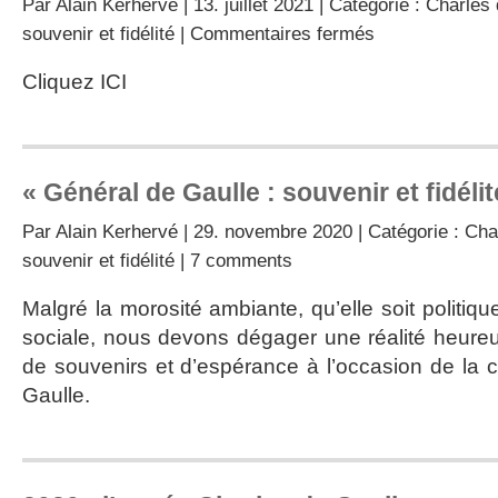
Par
Alain Kerhervé
| 13. juillet 2021 | Catégorie :
Charles 
sur
souvenir et fidélité
|
Commentaires fermés
Vidéo,
la
Cliquez ICI
vie
de
charles
de
Gaulle
« Général de Gaulle : souvenir et fidéli
Par
Alain Kerhervé
| 29. novembre 2020 | Catégorie :
Cha
souvenir et fidélité
|
7 comments
Malgré la morosité ambiante, qu’elle soit politiqu
sociale, nous devons dégager une réalité heure
de souvenirs et d’espérance à l’occasion de la c
Gaulle.