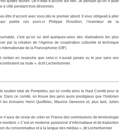
st quittés fâchés. On n’était d’accord sur rien. Je pensais qu’on n’allait
côte à côte pendant trois décennies.
 pas être d’accord avec vous dès le premier abord. Il vous obligeait à aller
i publie ces jours-ci Philippe Rossillon, l’inventeur de la
urnable, c’est qu’on lui doit quelques-unes des réalisations les plus
r par la création de l’Agence de coopération culturelle et technique
 internationale de la Francophonie (OIF).
 est certain en revanche que celui-ci n’aurait jamais vu le jour sans son
combraient sa route », écrit Lecherbonnier.
le soutien total de Pompidou, qui lui confia alors le Haut Comité pour la
e. Dans ce comité, on trouve des gens aussi prestigieux que l’historien
 les écrivains Henri Queffelec, Maurice Genevoix et, plus tard, Julien
on n’aura de cesse de créer en France des commissions de terminologie
qui montent. « C’est un moderne passionné d’informatique et de traduction
ction du consommateur et à la langue des médias », dit Lecherbonnier.