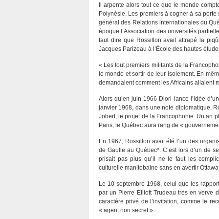
Il arpente alors tout ce que le monde compte
Polynésie. Les premiers à cogner à sa porte 
général des Relations internationales du Québ
époque l’Association des universités partiel
faut dire que Rossillon avait attrapé la pi
Jacques Parizeau à l’École des hautes étud
« Les tout premiers militants de la Francopho
le monde et sortir de leur isolement. En mê
demandaient comment les Africains allaient m
Alors qu’en juin 1966 Diori lance l’idée d’u
janvier 1968, dans une note diplomatique, Ro
Jobert, le projet de la Francophonie. Un an 
Paris, le Québec aura rang de « gouvernement
En 1967, Rossillon avait été l’un des organi
de Gaulle au Québec*. C’est lors d’un de se
prisait pas plus qu’il ne le faut les compli
culturelle manitobaine sans en avertir Ottawa
Le 10 septembre 1968, celui que les rapport
par un Pierre Elliott Trudeau très en verve 
caractère privé de l’invitation, comme le re
« agent non secret ».