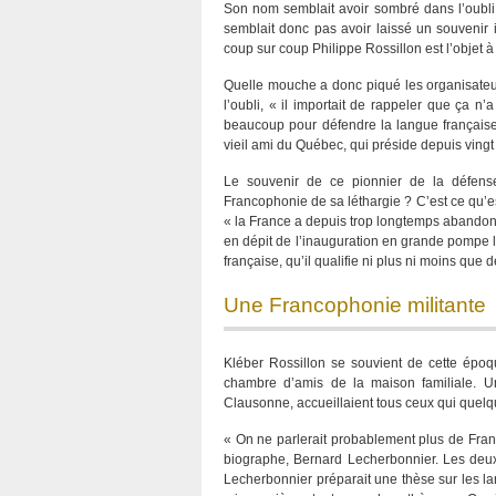
Son nom semblait avoir sombré dans l’oubli,
semblait donc pas avoir laissé un souvenir 
coup sur coup Philippe Rossillon est l’objet 
Quelle mouche a donc piqué les organisateu
l’oubli, « il importait de rappeler que ça 
beaucoup pour défendre la langue française
vieil ami du Québec, qui préside depuis vingt 
Le souvenir de ce pionnier de la défense 
Francophonie de sa léthargie ? C’est ce qu’esp
« la France a depuis trop longtemps abandonné
en dépit de l’inauguration en grande pompe le
française, qu’il qualifie ni plus ni moins que
Une Francophonie militante
Kléber Rossillon se souvient de cette épo
chambre d’amis de la maison familiale. 
Clausonne, accueillaient tous ceux qui quelqu
« On ne parlerait probablement plus de Franco
biographe, Bernard Lecherbonnier. Les deux
Lecherbonnier préparait une thèse sur les langu