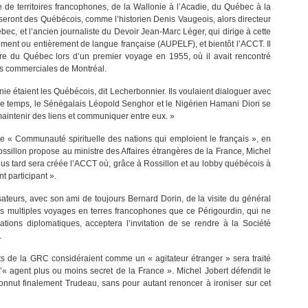
 de territoires francophones, de la Wallonie à l’Acadie, du Québec à la
seront des Québécois, comme l’historien Denis Vaugeois, alors directeur
ec, et l’ancien journaliste du Devoir Jean-Marc Léger, qui dirige à cette
lement ou entièrement de langue française (AUPELF), et bientôt l’ACCT. Il
qûre du Québec lors d’un premier voyage en 1955, où il avait rencontré
es commerciales de Montréal.
nie étaient les Québécois, dit Lecherbonnier. Ils voulaient dialoguer avec
me temps, le Sénégalais Léopold Senghor et le Nigérien Hamani Diori se
aintenir des liens et communiquer entre eux. »
ne « Communauté spirituelle des nations qui emploient le français », en
ssillon propose au ministre des Affaires étrangères de la France, Michel
plus tard sera créée l’ACCT où, grâce à Rossillon et au lobby québécois à
 participant ».
sateurs, avec son ami de toujours Bernard Dorin, de la visite du général
s multiples voyages en terres francophones que ce Périgourdin, qui ne
cations diplomatiques, acceptera l’invitation de se rendre à la Société
.
s de la GRC considéraient comme un « agitateur étranger » sera traité
d’« agent plus ou moins secret de la France ». Michel Jobert défendit le
connut finalement Trudeau, sans pour autant renoncer à ironiser sur cet