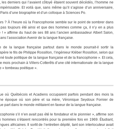
 les derniers qui l’avaient côtoyé étaient souvent décédés, l’homme ne
impérissable. Et voilà que, sans même qu’il s’agisse d’un anniversaire,
à Paris d’une biographie et d’un colloque à Sciences Po.
rs ? À l’heure où la Francophonie semble sur le point de sombrer dans
n’a pas toujours été ainsi et que des hommes comme ça, il n’y en a plus
 ! » affirme du haut de ses 88 ans l’ancien ambassadeur Albert Salon,
ans l’association Avenir de la langue française.
de la langue française partout dans le monde pourrait-il sortir la
ère le fils de Philippe Rossillon, l’ingénieur Kléber Rossillon, selon qui
 toute politique de la langue française et de la francophonie ». Et cela,
 mois prochain à Villers-Cotterêts d’une cité internationale de la langue
 de « tombeau poétique ».
que où Québécois et Acadiens occupaient parfois pendant des mois la
Une époque où son père et sa mère, Véronique Seydoux Fornier de
e part dans le monde militaient en faveur de la langue française.
phonie s’il n’en avait pas été le fondateur et le pionnier », affirme son
 hommes s’étaient rencontrés pour la première fois en 1969. Étudiant,
es africaines. Il sortit de l’entretien dépité, tant son interlocuteur avait