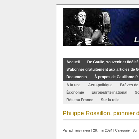
Accueil
De Gaulle, souvenir et fidélité
S’abonner gratuitement aux articles de G
Documents
À propos de Gaullisme.fr
A la une
Actu-politique
Brèves de 
Économie
Europe/International
G
Réseau France
Sur la toile
Philippe Rossillon, pionnier
Par
administrateur
| 28. mai 2024 | Catégorie :
Sur l