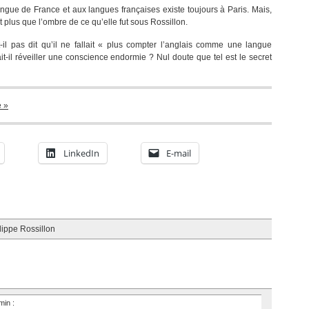
ngue de France et aux langues françaises existe toujours à Paris. Mais,
t plus que l’ombre de ce qu’elle fut sous Rossillon.
-il pas dit qu’il ne fallait « plus compter l’anglais comme une langue
t-il réveiller une conscience endormie ? Nul doute que tel est le secret
e »
LinkedIn
E-mail
lippe Rossillon
 min
: