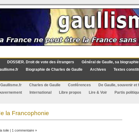
DOSSIER. Droit de vote des étrangers
Général de Gaulle, sa biographie
aullisme.fr
Biographie de Charles de Gaulle
Archives
Textes constit
Gaullisme.fr
Charles de Gaulle
Conférences
De Gaulle, souvenir et f
ouvernement
International
Libre propos
Lire & Voir
Partis politiq
 de la Francophonie
a toile
|
1 commentaire »