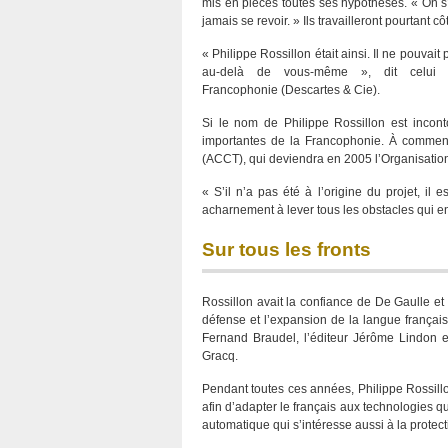
mis en pièces toutes ses hypothèses. « On s’e
jamais se revoir. » Ils travailleront pourtant 
« Philippe Rossillon était ainsi. Il ne pouvait
au-delà de vous-même », dit celui qu
Francophonie (Descartes & Cie).
Si le nom de Philippe Rossillon est inconto
importantes de la Francophonie. À commence
(ACCT), qui deviendra en 2005 l’Organisation
« S’il n’a pas été à l’origine du projet, il
acharnement à lever tous les obstacles qui en
Sur tous les fronts
Rossillon avait la confiance de De Gaulle et 
défense et l’expansion de la langue français
Fernand Braudel, l’éditeur Jérôme Lindon et
Gracq.
Pendant toutes ces années, Philippe Rossill
afin d’adapter le français aux technologies 
automatique qui s’intéresse aussi à la prote