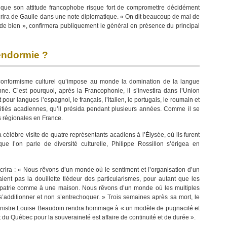
u que son attitude francophobe risque fort de compromettre décidément
 écrira de Gaulle dans une note diplomatique. « On dit beaucoup de mal de
 de bien », confirmera publiquement le général en présence du principal
endormie ?
e conformisme culturel qu’impose au monde la domination de la langue
e. C’est pourquoi, après la Francophonie, il s’investira dans l’Union
pour langues l’espagnol, le français, l’italien, le portugais, le roumain et
Amitiés acadiennes, qu’il présida pendant plusieurs années. Comme il se
 régionales en France.
a célèbre visite de quatre représentants acadiens à l’Élysée, où ils furent
e l’on parle de diversité culturelle, Philippe Rossillon s’érigea en
écrira : « Nous rêvons d’un monde où le sentiment et l’organisation d’un
ent pas la douillette tiédeur des particularismes, pour autant que les
r patrie comme à une maison. Nous rêvons d’un monde où les multiples
’additionner et non s’entrechoquer. » Trois semaines après sa mort, le
 ministre Louise Beaudoin rendra hommage à « un modèle de pugnacité et
du Québec pour la souveraineté est affaire de continuité et de durée ».