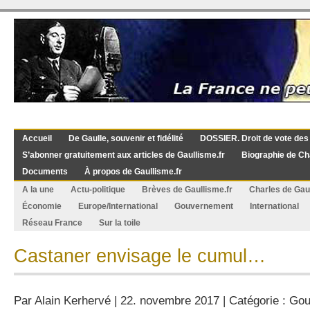
Accueil
De Gaulle, souvenir et fidélité
DOSSIER. Droit de vote des
S’abonner gratuitement aux articles de Gaullisme.fr
Biographie de Ch
Documents
À propos de Gaullisme.fr
A la une
Actu-politique
Brèves de Gaullisme.fr
Charles de Gau
Économie
Europe/International
Gouvernement
International
Réseau France
Sur la toile
Castaner envisage le cumul…
Par
Alain Kerhervé
| 22. novembre 2017 | Catégorie :
Gou