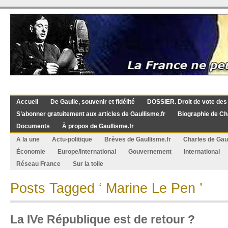
Accueil
De Gaulle, souvenir et fidélité
DOSSIER. Droit de vote des
S’abonner gratuitement aux articles de Gaullisme.fr
Biographie de Ch
Documents
À propos de Gaullisme.fr
A la une
Actu-politique
Brèves de Gaullisme.fr
Charles de Gau
Économie
Europe/International
Gouvernement
International
Réseau France
Sur la toile
Posts Tagged ‘ Marine Le Pen ’
La IVe République est de retour ?