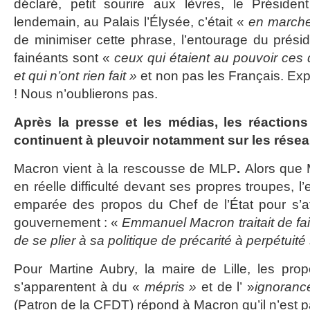
déclaré, petit sourire aux lèvres, le Préside
lendemain, au Palais l’Élysée, c’était «
en marche 
de minimiser cette phrase, l’entourage du présid
fainéants sont «
ceux qui étaient au pouvoir ces
et qui n’ont rien fait »
et non pas les Français. Expl
! Nous n’oublierons pas.
Après la presse et les médias, les réactions
continuent à pleuvoir notamment sur les rése
Macron vient à la rescousse de MLP
.
Alors que 
en réelle difficulté devant ses propres troupes, l
emparée des propos du Chef de l’État pour s’at
gouvernement : «
Emmanuel Macron traitait de fa
de se plier à sa politique de précarité à perpétuité
Pour Martine Aubry, la maire de Lille, les p
s’apparentent à du «
mépris »
et de l’ »
ignoranc
(Patron de la CFDT) répond à Macron qu’il n’est 