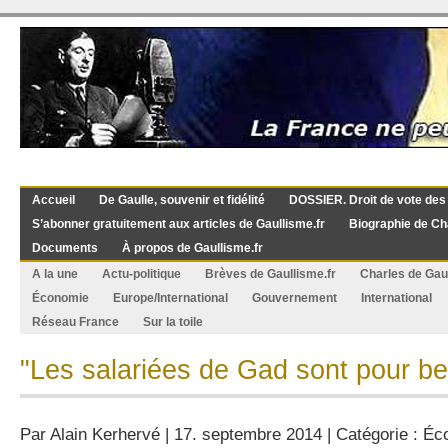
Accueil
De Gaulle, souvenir et fidélité
DOSSIER. Droit de vote des
S’abonner gratuitement aux articles de Gaullisme.fr
Biographie de Ch
Documents
À propos de Gaullisme.fr
A la une
Actu-politique
Brèves de Gaullisme.fr
Charles de Gau
Économie
Europe/International
Gouvernement
International
Réseau France
Sur la toile
"Les salariées de Gad sont pour be
Par
Alain Kerhervé
| 17. septembre 2014 | Catégorie :
Éc