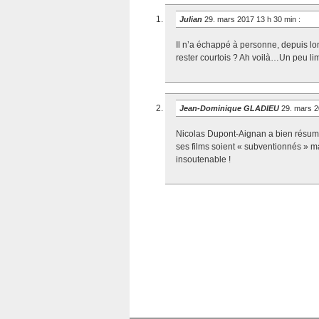
Julian
29. mars 2017 13 h 30 min
:
Il n’a échappé à personne, depuis l
rester courtois ? Ah voilà…Un peu lim
Jean-Dominique GLADIEU
29. mars 2
Nicolas Dupont-Aignan a bien résumé
ses films soient « subventionnés » ma
insoutenable !