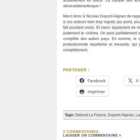
actuellement en place. La myopie des act
abracadabrantesque !
Merci donc à Nicolas Dupont-Aignan de rappe
à ces acteurs bien trop ingrats (au point, p
fait pourtant vivre). Et merci également de 
justement le cinéma. On peut parfaitement 
complète des autres pays. En somme, le ci
protectionniste équilibrée et mesurée, qu
complètement.
PARTAGER :
Facebook
X
Imprimer
Tags:
Debout La France
,
Dupont-Aignan
,
La
2 COMMENTAIRES
LAISSER UN COMMENTAIRE »