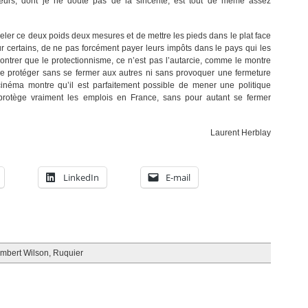
eurs, dont je ne doute pas de la sincérité, est tout de même assez
ler ce deux poids deux mesures et de mettre les pieds dans le plat face
our certains, de ne pas forcément payer leurs impôts dans le pays qui les
montrer que le protectionnisme, ce n’est pas l’autarcie, comme le montre
se protéger sans se fermer aux autres ni sans provoquer une fermeture
néma montre qu’il est parfaitement possible de mener une politique
i protège vraiment les emplois en France, sans pour autant se fermer
Laurent Herblay
LinkedIn
E-mail
mbert Wilson
,
Ruquier