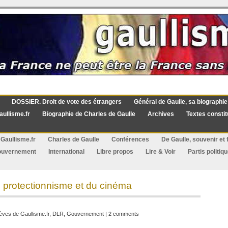
DOSSIER. Droit de vote des étrangers
Général de Gaulle, sa biographie
aullisme.fr
Biographie de Charles de Gaulle
Archives
Textes constit
Gaullisme.fr
Charles de Gaulle
Conférences
De Gaulle, souvenir et f
ouvernement
International
Libre propos
Lire & Voir
Partis politiq
 protectionnisme et du cinéma
èves de Gaullisme.fr
,
DLR
,
Gouvernement
|
2 comments