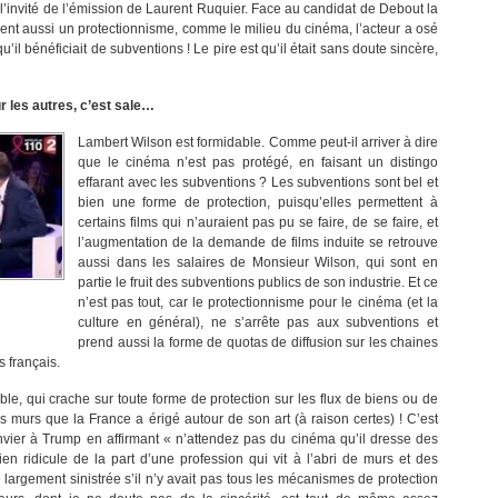
l’invité de l’émission de Laurent Ruquier. Face au candidat de Debout la
aient aussi un protectionnisme, comme le milieu du cinéma, l’acteur a osé
’il bénéficiait de subventions ! Le pire est qu’il était sans doute sincère,
r les autres, c’est sale…
Lambert Wilson est formidable. Comme peut-il arriver à dire
que le cinéma n’est pas protégé, en faisant un distingo
effarant avec les subventions ? Les subventions sont bel et
bien une forme de protection, puisqu’elles permettent à
certains films qui n’auraient pas pu se faire, de se faire, et
l’augmentation de la demande de films induite se retrouve
aussi dans les salaires de Monsieur Wilson, qui sont en
partie le fruit des subventions publics de son industrie. Et ce
n’est pas tout, car le protectionnisme pour le cinéma (et la
culture en général), ne s’arrête pas aux subventions et
prend aussi la forme de quotas de diffusion sur les chaines
s français.
le, qui crache sur toute forme de protection sur les flux de biens ou de
s murs que la France a érigé autour de son art (à raison certes) ! C’est
janvier à Trump en affirmant « n’attendez pas du cinéma qu’il dresse des
en ridicule de la part d’une profession qui vit à l’abri de murs et des
e largement sinistrée s’il n’y avait pas tous les mécanismes de protection