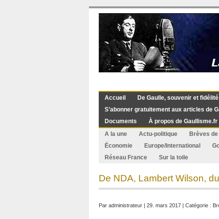
Accueil
De Gaulle, souvenir et fidélité
S’abonner gratuitement aux articles de G
Documents
À propos de Gaullisme.fr
A la une
Actu-politique
Brèves de 
Économie
Europe/International
G
Réseau France
Sur la toile
De NDA, Lambert Wilson, du
Par
administrateur
| 29. mars 2017 | Catégorie :
Br