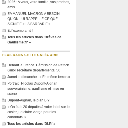
2025 : A vous, votre famille, vos proches,
amis…
EMMANUEL MACRON A BESOIN
QU’ON LUI RAPPELLE CE QUE
SIGNIFIE « LA BARBARIE » !…
Et l’exemplarité !
Tous les articles dans 'Brèves de
Gaullisme.fr' »
PLUS DANS CETTE CATÉGORIE
Debout la France. Démission de Patrick
Guiol secrétaire départemental 56
Jamet le dimanche : « En même temps »
Portrait : Nicolas Dupont-Aignan,
souverainisme, gaullisme et mise en
scène
Dupont-Aignan, le plan B ?
« On était 20 députés à voter la loi sur le
casier judiciaire vierge pour les
candidats. »
Tous les articles dans 'DLR' »