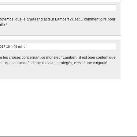
ongtemps, que le graaaand acteur Lambert W. est… comment dire pour
ite !
017 16 h 48 min
:
 les choses concernant ce monsieur Lambert : il est bien content que
is que les salariés français soient protégés, c’est d’une vulgarité