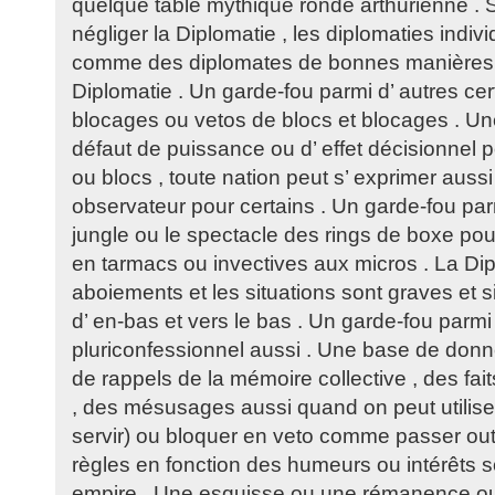
quelque table mythique ronde arthurienne . S
négliger la Diplomatie , les diplomaties indiv
comme des diplomates de bonnes manières 
Diplomatie . Un garde-fou parmi d’ autres cer
blocages ou vetos de blocs et blocages . Une
défaut de puissance ou d’ effet décisionnel p
ou blocs , toute nation peut s’ exprimer aussi 
observateur pour certains . Un garde-fou parm
jungle ou le spectacle des rings de boxe pou
en tarmacs ou invectives aux micros . La Dip
aboiements et les situations sont graves et
d’ en-bas et vers le bas . Un garde-fou parmi d
pluriconfessionnel aussi . Une base de donn
de rappels de la mémoire collective , des fa
, des mésusages aussi quand on peut utiliser
servir) ou bloquer en veto comme passer ou
règles en fonction des humeurs ou intérêts s
empire . Une esquisse ou une rémanence ou