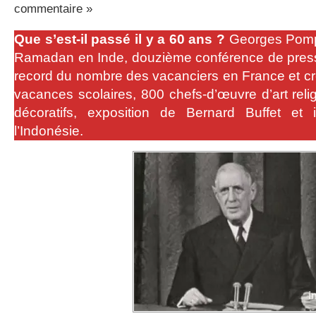
commentaire »
Que s’est-il passé il y a 60 ans ?
Georges Pompi
Ramadan en Inde, douzième conférence de press
record du nombre des vacanciers en France et cr
vacances scolaires, 800 chefs-d’œuvre d’art rel
décoratifs, exposition de Bernard Buffet e
l’Indonésie.