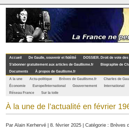
Accueil
De Gaulle, souvenir et fidélité
DOSSIER. Droit de vote des
S’abonner gratuitement aux articles de Gaullisme.fr
Biographie de Ch
Documents
À propos de Gaullisme.fr
A la une
Actu-politique
Brèves de Gaullisme.fr
Charles de Gau
Économie
Europe/International
Gouvernement
International
Réseau France
Sur la toile
À la une de l’actualité en février 19
Par
Alain Kerhervé
| 8. février 2025 | Catégorie :
Brèves d