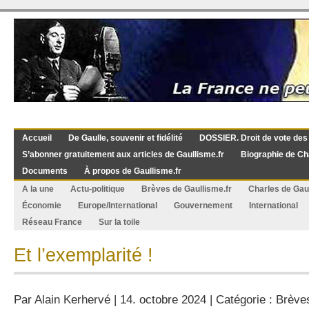
Accueil
De Gaulle, souvenir et fidélité
DOSSIER. Droit de vote des
S’abonner gratuitement aux articles de Gaullisme.fr
Biographie de Ch
Documents
À propos de Gaullisme.fr
A la une
Actu-politique
Brèves de Gaullisme.fr
Charles de Gau
Économie
Europe/International
Gouvernement
International
Réseau France
Sur la toile
Et l’exemplarité !
Par
Alain Kerhervé
| 14. octobre 2024 | Catégorie :
Brèves