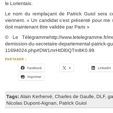
le Lorientais.
Le nom du remplaçant de Patrick Guiol sera c
viennent. « Un candidat s’est présenté pour me
doit maintenant être validée par Paris »
© Le Télégrammehttp://www.letelegramme.fr/mor
demission-du-secretaire-departemental-patrick-gu
11694024.php#DW1mrHtDl0QTm8K0.99
PARTAGER :
Facebook
X
LinkedIn
Imprimer
Tags:
Alain Kerhervé
,
Charles de Gaulle
,
DLF
,
ga
Nicolas Dupont-Aignan
,
Patrick Guiol