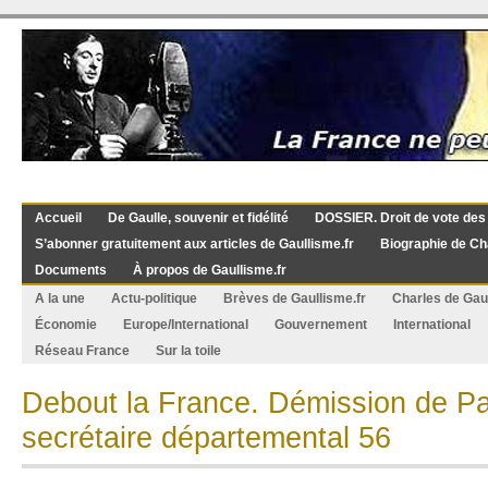
Accueil
De Gaulle, souvenir et fidélité
DOSSIER. Droit de vote des
S’abonner gratuitement aux articles de Gaullisme.fr
Biographie de Ch
Documents
À propos de Gaullisme.fr
A la une
Actu-politique
Brèves de Gaullisme.fr
Charles de Gau
Économie
Europe/International
Gouvernement
International
Réseau France
Sur la toile
Debout la France. Démission de Pa
secrétaire départemental 56