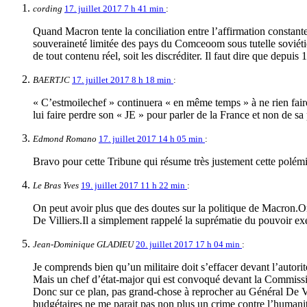
cording
17. juillet 2017 7 h 41 min
:
Quand Macron tente la conciliation entre l’affirmation constante
souveraineté limitée des pays du Comceoom sous tutelle soviétiqu
de tout contenu réel, soit les discréditer. Il faut dire que depui
BAERTJC
17. juillet 2017 8 h 18 min
:
« C’estmoilechef » continuera « en même temps » à ne rien faire
lui faire perdre son « JE » pour parler de la France et non de 
Edmond Romano
17. juillet 2017 14 h 05 min
:
Bravo pour cette Tribune qui résume très justement cette polém
Le Bras Yves
19. juillet 2017 11 h 22 min
:
On peut avoir plus que des doutes sur la politique de Macron.On
De Villiers.Il a simplement rappelé la suprématie du pouvoir ex
Jean-Dominique GLADIEU
20. juillet 2017 17 h 04 min
:
Je comprends bien qu’un militaire doit s’effacer devant l’autorité
Mais un chef d’état-major qui est convoqué devant la Commissi
Donc sur ce plan, pas grand-chose à reprocher au Général De Vil
budgétaires ne me parait pas non plus un crime contre l’humanité