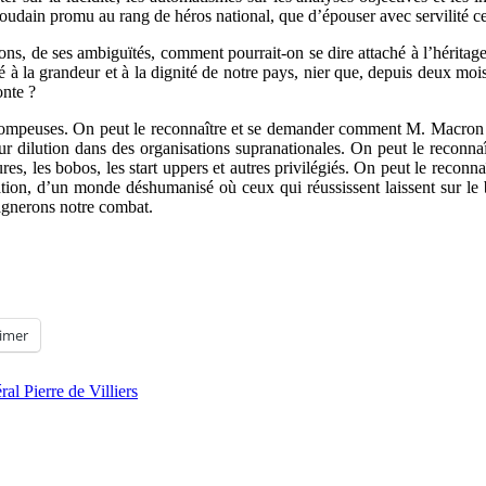
, soudain promu au rang de héros national, que d’épouser avec servilité c
ons, de ses ambiguïtés, comment pourrait-on se dire attaché à l’héritage
hé à la grandeur et à la dignité de notre pays, nier que, depuis deux mo
onte ?
rompeuses. On peut le reconnaître et se demander comment M. Macron po
leur dilution dans des organisations supranationales. On peut le reconna
es, les bobos, les start uppers et autres privilégiés. On peut le reconnaî
sation, d’un monde déshumanisé où ceux qui réussissent laissent sur le
gagnerons notre combat.
imer
ral Pierre de Villiers