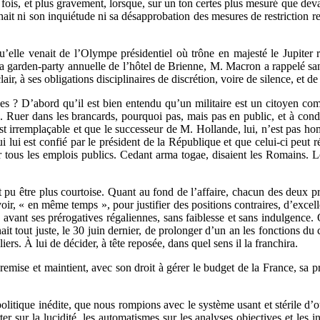
ois, et plus gravement, lorsque, sur un ton certes plus mesuré que devant
it ni son inquiétude ni sa désapprobation des mesures de restriction r
u’elle venait de l’Olympe présidentiel où trône en majesté le Jupiter r
la garden-party annuelle de l’hôtel de Brienne, M. Macron a rappelé sans
ir, à ses obligations disciplinaires de discrétion, voire de silence, et de 
 ? D’abord qu’il est bien entendu qu’un militaire est un citoyen comm
Ruer dans les brancards, pourquoi pas, mais pas en public, et à conditi
’est irremplaçable et que le successeur de M. Hollande, lui, n’est pas h
ui lui est confié par le président de la République et que celui-ci peut
sur tous les emplois publics. Cedant arma togae, disaient les Romains. Le
pu être plus courtoise. Quant au fond de l’affaire, chacun des deux pr
ir, « en même temps », pour justifier des positions contraires, d’excel
n avant ses prérogatives régaliennes, sans faiblesse et sans indulgence
it tout juste, le 30 juin dernier, de prolonger d’un an les fonctions du 
ers. À lui de décider, à tête reposée, dans quel sens il la franchira.
remise et maintient, avec son droit à gérer le budget de la France, sa 
litique inédite, que nous rompions avec le système usant et stérile d’o
ter sur la lucidité, les automatismes sur les analyses objectives et les