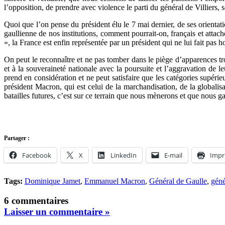
l’opposition, de prendre avec violence le parti du général de Villiers
Quoi que l’on pense du président élu le 7 mai dernier, de ses orientati
gaullienne de nos institutions, comment pourrait-on, français et attac
», la France est enfin représentée par un président qui ne lui fait pas h
On peut le reconnaître et ne pas tomber dans le piège d’apparences t
et à la souveraineté nationale avec la poursuite et l’aggravation de 
prend en considération et ne peut satisfaire que les catégories supérieur
président Macron, qui est celui de la marchandisation, de la globali
batailles futures, c’est sur ce terrain que nous mènerons et que nous 
Partager :
Facebook
X
LinkedIn
E-mail
Impr
Tags:
Dominique Jamet
,
Emmanuel Macron
,
Général de Gaulle
,
géné
6 commentaires
Laisser un commentaire »