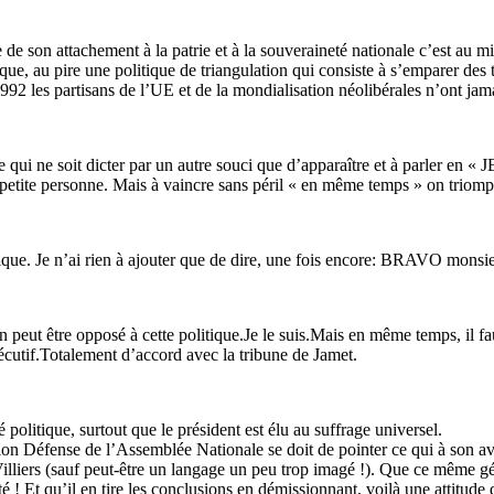
 de son attachement à la patrie et à la souveraineté nationale c’est au 
e, au pire une politique de triangulation qui consiste à s’emparer des th
s 1992 les partisans de l’UE et de la mondialisation néolibérales n’ont ja
 qui ne soit dicter par un autre souci que d’apparaître et à parler en «
sa petite personne. Mais à vaincre sans péril « en même temps » on trio
ique. Je n’ai rien à ajouter que de dire, une fois encore: BRAVO monsi
 peut être opposé à cette politique.Je le suis.Mais en même temps, il fa
écutif.Totalement d’accord avec la tribune de Jamet.
 politique, surtout que le président est élu au suffrage universel.
on Défense de l’Assemblée Nationale se doit de pointer ce qui à son a
liers (sauf peut-être un langage un peu trop imagé !). Que ce même gén
 ! Et qu’il en tire les conclusions en démissionnant, voilà une attitude 