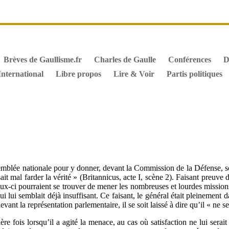
it de vote des étrangers
Général de Gaulle, sa biographie
M
iographie de Charles de Gaulle
Archives
Textes constitutionn
Brèves de Gaullisme.fr
Charles de Gaulle
Conférences
D
International
Libre propos
Lire & Voir
Partis politiques
emblée nationale pour y donner, devant la Commission de la Défense, son
i sait mal farder la vérité » (Britannicus, acte I, scène 2). Faisant preuv
ux-ci pourraient se trouver de mener les nombreuses et lourdes missions
i semblait déjà insuffisant. Ce faisant, le général était pleinement da
vant la représentation parlementaire, il se soit laissé à dire qu’il « ne s
ère fois lorsqu’il a agité la menace, au cas où satisfaction ne lui serai