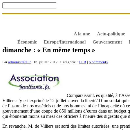
Accueil
De Gaulle, souvenir et fidélité
DOSSIER. Dro
S’abonner gratuitement aux articles de Gaullisme.fr
B
À propos de Gaullisme.fr
A la une
Actu-politique
Économie
Europe/International
Gouvernement
dimanche : « En même temps »
Par
administrateur
| 16. juillet 2017 | Catégorie :
DLR
|
6 comments
Comparaissant, ès qualité, à l’Ass
Villiers s’y est exprimé le 12 juillet « avec la liberté/ D’un soldat qu
de l’usure de nos matériels et de nos hommes, ni de l’incapacité où ce
gouvernement d’une coupe de 850 millions d’euros dans un budget qui lu
qui étonnerait moins au mess des officiers à l’heure des digestifs que de
En revanche, M. de Villiers est sorti des limites autorisées, une premi