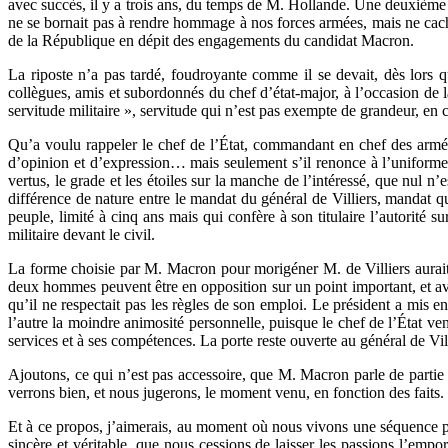
avec succès, il y a trois ans, du temps de M. Hollande. Une deuxième f
ne se bornait pas à rendre hommage à nos forces armées, mais ne cacha
de la République en dépit des engagements du candidat Macron.
La riposte n’a pas tardé, foudroyante comme il se devait, dès lors q
collègues, amis et subordonnés du chef d’état-major, à l’occasion de 
servitude militaire », servitude qui n’est pas exempte de grandeur, en cla
Qu’a voulu rappeler le chef de l’État, commandant en chef des armées
d’opinion et d’expression… mais seulement s’il renonce à l’uniforme. 
vertus, le grade et les étoiles sur la manche de l’intéressé, que nul n
différence de nature entre le mandat du général de Villiers, mandat q
peuple, limité à cinq ans mais qui confère à son titulaire l’autorité 
militaire devant le civil.
La forme choisie par M. Macron pour morigéner M. de Villiers aurait 
deux hommes peuvent être en opposition sur un point important, et avo
qu’il ne respectait pas les règles de son emploi. Le président a mis e
l’autre la moindre animosité personnelle, puisque le chef de l’État vena
services et à ses compétences. La porte reste ouverte au général de Villi
Ajoutons, ce qui n’est pas accessoire, que M. Macron parle de partie 
verrons bien, et nous jugerons, le moment venu, en fonction des faits.
Et à ce propos, j’aimerais, au moment où nous vivons une séquence po
sincère et véritable, que nous cessions de laisser les passions l’empor