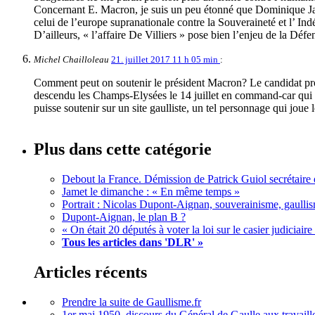
Concernant E. Macron, je suis un peu étonné que Dominique Jamet 
celui de l’europe supranationale contre la Souveraineté et l’ In
D’ailleurs, « l’affaire De Villiers » pose bien l’enjeu de la Déf
Michel Chailloleau
21. juillet 2017 11 h 05 min
:
Comment peut on soutenir le président Macron? Le candidat prome
descendu les Champs-Elysées le 14 juillet en command-car qui 
puisse soutenir sur un site gaulliste, un tel personnage qui joue 
Plus dans cette catégorie
Debout la France. Démission de Patrick Guiol secrétaire
Jamet le dimanche : « En même temps »
Portrait : Nicolas Dupont-Aignan, souverainisme, gaullis
Dupont-Aignan, le plan B ?
« On était 20 députés à voter la loi sur le casier judiciair
Tous les articles dans 'DLR' »
Articles récents
Prendre la suite de Gaullisme.fr
1er mai 1950, discours du Général de Gaulle aux travaille