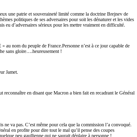
mieux une patrie et souveraineté limité comme la doctrine Brejnev de
èmes politiques de ses adversaires pour soit les dénaturer et les vides
mais eu d’adversaires sérieux pour les mettre vraiment en difficulté.
 JE » au nom du peuple de France.Personne n’est à ce jour capable de
mphe sans gloire….heureusement !
eur Jamet.
ut reconnaître en disant que Macron a bien fait en recadrant le Général
vis ne va pas. C’est même pour cela que la commission l’a convoqué.
éral en profite pour dire tout le mal qu’il pense des coupes
quelque peu gaullienne qui ne saurait déplaire à personne !