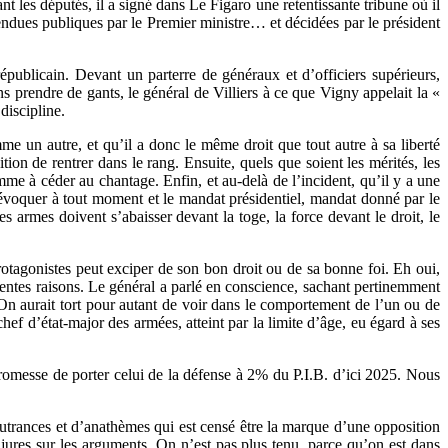
 les députés, il a signé dans Le Figaro une retentissante tribune où il
endues publiques par le Premier ministre… et décidées par le président
épublicain. Devant un parterre de généraux et d’officiers supérieurs,
 prendre de gants, le général de Villiers à ce que Vigny appelait la «
discipline.
e un autre, et qu’il a donc le même droit que tout autre à sa liberté
on de rentrer dans le rang. Ensuite, quels que soient les mérités, les
omme à céder au chantage. Enfin, et au-delà de l’incident, qu’il y a une
 révoquer à tout moment et le mandat présidentiel, mandat donné par le
s armes doivent s’abaisser devant la toge, la force devant le droit, le
otagonistes peut exciper de son bon droit ou de sa bonne foi. Eh oui,
lentes raisons. Le général a parlé en conscience, sachant pertinemment
. On aurait tort pour autant de voir dans le comportement de l’un ou de
chef d’état-major des armées, atteint par la limite d’âge, eu égard à ses
promesse de porter celui de la défense à 2% du P.I.B. d’ici 2025. Nous
utrances et d’anathèmes qui est censé être la marque d’une opposition
 injures sur les arguments. On n’est pas plus tenu, parce qu’on est dans