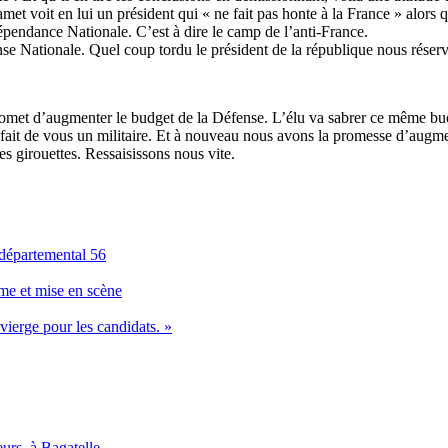
voit en lui un président qui « ne fait pas honte à la France » alors qu
dépendance Nationale. C’est à dire le camp de l’anti-France.
ense Nationale. Quel coup tordu le président de la république nous réserv
t d’augmenter le budget de la Défense. L’élu va sabrer ce même budget! 
fait de vous un militaire. Et à nouveau nous avons la promesse d’augm
les girouettes. Ressaisissons nous vite.
 départemental 56
me et mise en scène
e vierge pour les candidats. »
urs, à Bagatelle