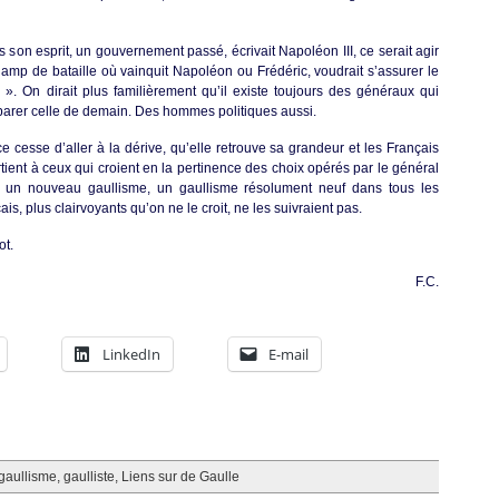
s son esprit, un gouvernement passé, écrivait Napoléon III, ce serait agir
amp de bataille où vainquit Napoléon ou Frédéric, voudrait s’assurer le
 On dirait plus familièrement qu’il existe toujours des généraux qui
réparer celle de demain. Des hommes politiques aussi.
e cesse d’aller à la dérive, qu’elle retrouve sa grandeur et les Français
rtient à ceux qui croient en la pertinence des choix opérés par le général
 un nouveau gaullisme, un gaullisme résolument neuf dans tous les
is, plus clairvoyants qu’on ne le croit, ne les suivraient pas.
ot.
F.C.
LinkedIn
E-mail
gaullisme
,
gaulliste
,
Liens sur de Gaulle