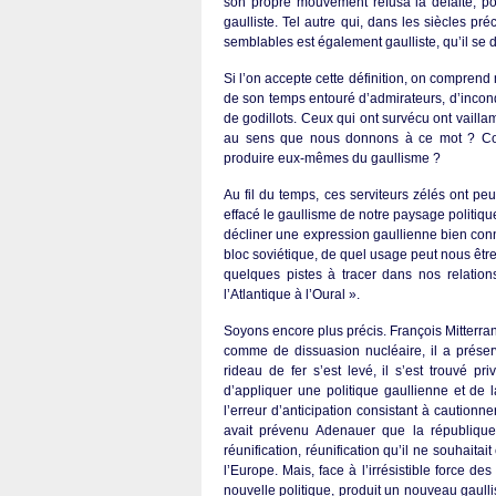
son propre mouvement refusa la défaite, p
gaulliste. Tel autre qui, dans les siècles 
semblables est également gaulliste, qu’il se di
Si l’on accepte cette définition, on comprend 
de son temps entouré d’admirateurs, d’incond
de godillots. Ceux qui ont survécu ont vailla
au sens que nous donnons à ce mot ? Comb
produire eux-mêmes du gaullisme ?
Au fil du temps, ces serviteurs zélés ont p
effacé le gaullisme de notre paysage politiq
décliner une expression gaullienne bien connu
bloc soviétique, de quel usage peut nous être l
quelques pistes à tracer dans nos relations
l’Atlantique à l’Oural ».
Soyons encore plus précis. François Mitterrand 
comme de dissuasion nucléaire, il a préservé
rideau de fer s’est levé, il s’est trouvé priv
d’appliquer une politique gaullienne et de
l’erreur d’anticipation consistant à cautionn
avait prévenu Adenauer que la république
réunification, réunification qu’il ne souhaita
l’Europe. Mais, face à l’irrésistible force de
nouvelle politique, produit un nouveau gaulli