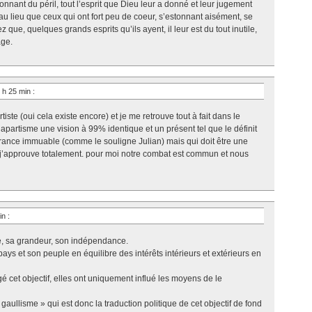
nnant du péril, tout l’esprit que Dieu leur a donné et leur jugement
, au lieu que ceux qui ont fort peu de coeur, s’estonnant aisément, se
 que, quelques grands esprits qu’ils ayent, il leur est du tout inutile,
age.
 h 25 min
:
tiste (oui cela existe encore) et je me retrouve tout à fait dans le
partisme une vision à 99% identique et un présent tel que le définit
France immuable (comme le souligne Julian) mais qui doit être une
j’approuve totalement. pour moi notre combat est commun et nous
min
:
ce, sa grandeur, son indépendance.
 pays et son peuple en équilibre des intérêts intérieurs et extérieurs en
 cet objectif, elles ont uniquement influé les moyens de le
gaullisme » qui est donc la traduction politique de cet objectif de fond