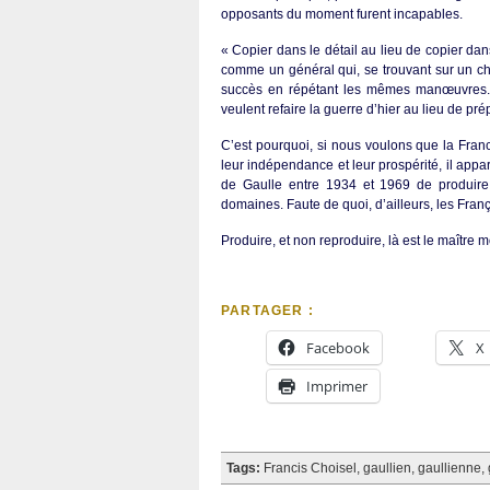
opposants du moment furent incapables.
« Copier dans le détail au lieu de copier dan
comme un général qui, se trouvant sur un ch
succès en répétant les mêmes manœuvres. ».
veulent refaire la guerre d’hier au lieu de p
C’est pourquoi, si nous voulons que la Franc
leur indépendance et leur prospérité, il appa
de Gaulle entre 1934 et 1969 de produire
domaines. Faute de quoi, d’ailleurs, les França
Produire, et non reproduire, là est le maître m
PARTAGER :
Facebook
X
Imprimer
Tags:
Francis Choisel
,
gaullien
,
gaullienne
,