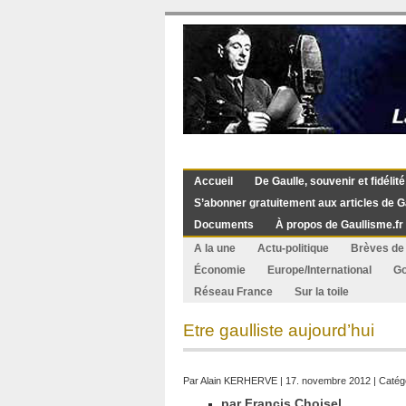
Accueil
De Gaulle, souvenir et fidélité
S’abonner gratuitement aux articles de G
Documents
À propos de Gaullisme.fr
A la une
Actu-politique
Brèves de 
Économie
Europe/International
G
Réseau France
Sur la toile
Etre gaulliste aujourd’hui
Par
Alain KERHERVE
| 17. novembre 2012 | Catég
par Francis Choisel