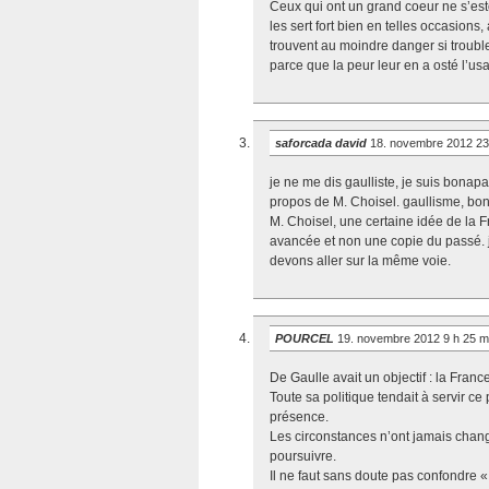
Ceux qui ont un grand coeur ne s’esto
les sert fort bien en telles occasions
trouvent au moindre danger si troublez
parce que la peur leur en a osté l’us
saforcada david
18. novembre 2012 23
je ne me dis gaulliste, je suis bonapar
propos de M. Choisel. gaullisme, bona
M. Choisel, une certaine idée de la 
avancée et non une copie du passé. 
devons aller sur la même voie.
POURCEL
19. novembre 2012 9 h 25 
De Gaulle avait un objectif : la Fran
Toute sa politique tendait à servir ce
présence.
Les circonstances n’ont jamais changé
poursuivre.
Il ne faut sans doute pas confondre « 