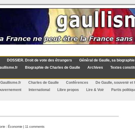
DOSSIER. Droit de vote des étrangers
Général de Gaulle, sa biographie
aullisme.fr
Biographie de Charles de Gaulle
Archives
Textes constit
Gaullisme.fr
Charles de Gaulle
Conférences
De Gaulle, souvenir et f
ouvernement
International
Libre propos
Lire & Voir
Partis politiq
orie :
Économie
|
11 comments