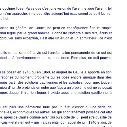
octrine figée. Parce que c’est une vision de l’avenir et que l’avenir, tel
n s’en approche, il ne peut être aujourd’hui exactement ce qu’il fut hier
rd’hui.
parition du général de Gaulle, ne peut en conséquence être le simple
onal légué par le grand homme. Connaître l’intégrale des dits, écrits et
pprouver sans exception, c’est être un érudit et un admirateur ; ce n’est
 gaullisme, au sens où la vie est transformation permanente de ce qui est
ent et à l’environnement qui se transforme. Bien plus, on doit pouvoir
i se posait en 1940 ou en 1960, et auquel de Gaulle a apporté en son
a réponse du moment, problème qui se pose encore quoique dans des
andis
partir des solutions gaulliennes et les actualiser pour que, tout en
 aujourd’hui. Je prétends en outre que face à un problème qui ne se posait
pos duquel il n’a rien légué, il existe aussi une solution gaullienne, à
sme est plus une démarche mue par un état d’esprit qu’une série de
tionnelles, économiques ou autres. Tel qui spontanément possède cet état
e, après de Gaulle comme avant lui ou à côté de lui, peut être qualifié de
nçais – et il y en eut – qui n’a pas entendu l’appel de juin 1940 et qui, de