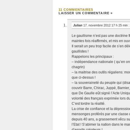
11 COMMENTAIRES
LAISSER UN COMMENTAIRE »
Julian
17. novembre 2012 17 h 25 min
:
Le gaullisme n’est pas une doctrine f
maintes fois réaffirmés, et mis en ouv
Il serait un peu trop facile de s’en 
gaullistes !
Rappelons les principaux :
– indépendance nationale ( qu’en ont
chagrin)
– la maitrise des outils régaliens: m
que ci-dessus !
– la souveraineté du peuple qui (dis
couvrir Barre, Chirac, Juppé, Barnier,
que De Gaulle eût signé l’Acte Uniqu
volonté des français exprimée lors d
C’est tordre la réalité.
La crise de confiance et la dépression
mensonges proférés par une classe de
depuis 40 ans, a grassement vêcu su
l’Etat ! S’abimer la nation dans le 
d’esprits créateurs !