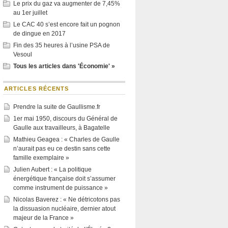
Le prix du gaz va augmenter de 7,45%
au 1er juillet
Le CAC 40 s’est encore fait un pognon
de dingue en 2017
Fin des 35 heures à l’usine PSA de
Vesoul
Tous les articles dans 'Économie' »
ARTICLES RÉCENTS
Prendre la suite de Gaullisme.fr
1er mai 1950, discours du Général de
Gaulle aux travailleurs, à Bagatelle
Mathieu Geagea : « Charles de Gaulle
n’aurait pas eu ce destin sans cette
famille exemplaire »
Julien Aubert : « La politique
énergétique française doit s’assumer
comme instrument de puissance »
Nicolas Baverez : « Ne détricotons pas
la dissuasion nucléaire, dernier atout
majeur de la France »