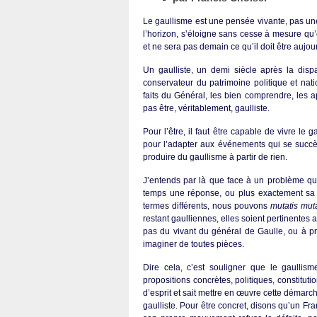
Le gaullisme est une pensée vivante, pas une d
l’horizon, s’éloigne sans cesse à mesure qu’o
et ne sera pas demain ce qu’il doit être aujou
Un gaulliste, un demi siècle après la dis
conservateur du patrimoine politique et nati
faits du Général, les bien comprendre, les a
pas être, véritablement, gaulliste.
Pour l’être, il faut être capable de vivre le
pour l’adapter aux événements qui se succèd
produire du gaullisme à partir de rien.
J’entends par là que face à un problème qu
temps une réponse, ou plus exactement s
termes différents, nous pouvons
mutatis mut
restant gaulliennes, elles soient pertinentes
pas du vivant du général de Gaulle, ou à pro
imaginer de toutes pièces.
Dire cela, c’est souligner que le gaulli
propositions concrètes, politiques, constitu
d’esprit et sait mettre en œuvre cette démarch
gaulliste. Pour être concret, disons qu’un Fra