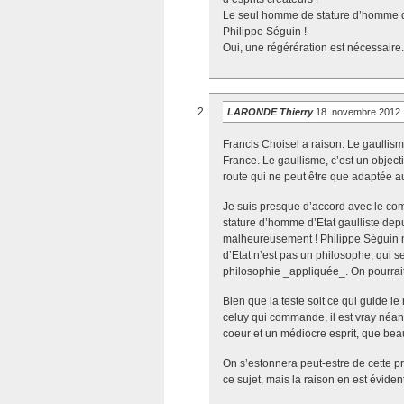
Le seul homme de stature d’homme d’E
Philippe Séguin !
Oui, une régérération est nécessaire.
LARONDE Thierry
18. novembre 2012 
Francis Choisel a raison. Le gaullisme
France. Le gaullisme, c’est un objectif 
route qui ne peut être que adaptée au 
Je suis presque d’accord avec le com
stature d’homme d’Etat gaulliste depu
malheureusement ! Philippe Séguin n
d’Etat n’est pas un philosophe, qui se
philosophie _appliquée_. On pourrait 
Bien que la teste soit ce qui guide le 
celuy qui commande, il est vray néa
coeur et un médiocre esprit, que bea
On s’estonnera peut-estre de cette pr
ce sujet, mais la raison en est évident