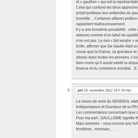
et « gaullien » qui est la représentat
Celui qui confond les deux approches
projet politique aux antipodes du gaul
honnête….Certaines affaires politic
rappellent malheureusement.
Il y a une troisième possibilité : cell
ailleurs) comme d’un label de qualité,
n’en est pas. Le mot « fait vendre » 
Enfin, affirmer que De Gaulle était un
chose que la France, sa grandeur et 
absolu dans toutes les pensées, c’est
faire croire qu’il aurait validé la di
finance et du commerce mondial…E
pm
19. novembre 2012 16 h 34 min
:
La raison de vivre du GENERAL etait
Indépendance et Grandeur de la F
Les commentaires concernant ceux qu
Pour ma part , GAULLISME signifi
Mais sommes – nous encore une NA
frontières , monnaie , . . .