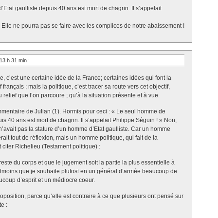
tat gaulliste depuis 40 ans est mort de chagrin. Il s’appelait
 Elle ne pourra pas se faire avec les complices de notre abaissement !
13 h 31 min
:
, c’est une certaine idée de la France; certaines idées qui font la
français ; mais la politique, c’est tracer sa route vers cet objectif,
relief que l’on parcoure ; qu’à la situation présente et à vue.
mentaire de Julian (1). Hormis pour ceci : « Le seul homme de
is 40 ans est mort de chagrin. Il s’appelait Philippe Séguin ! » Non,
’avait pas la stature d’un homme d’Etat gaulliste. Car un homme
rait tout de réflexion, mais un homme politique, qui fait de la
citer Richelieu (Testament politique) :
reste du corps et que le jugement soit la partie la plus essentielle à
ntmoins que je souhaite plutost en un général d’armée beaucoup de
ucoup d’esprit et un médiocre coeur.
oposition, parce qu’elle est contraire à ce que plusieurs ont pensé sur
e :