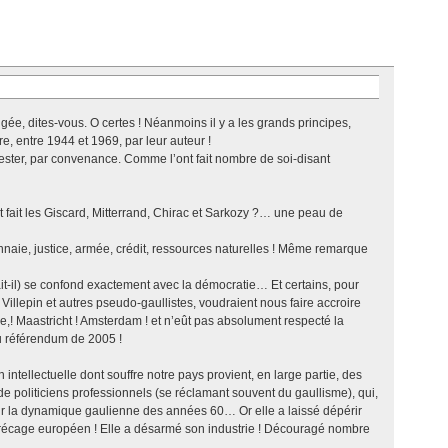
igée, dites-vous. O certes ! Néanmoins il y a les grands principes,
re, entre 1944 et 1969, par leur auteur !
délester, par convenance. Comme l’ont fait nombre de soi-disant
 fait les Giscard, Mitterrand, Chirac et Sarkozy ?… une peau de
onnaie, justice, armée, crédit, ressources naturelles ! Même remarque
ait-il) se confond exactement avec la démocratie… Et certains, pour
 Villepin et autres pseudo-gaullistes, voudraient nous faire accroire
e,! Maastricht ! Amsterdam ! et n’eût pas absolument respecté la
u référendum de 2005 !
 intellectuelle dont souffre notre pays provient, en large partie, des
 politiciens professionnels (se réclamant souvent du gaullisme), qui,
r la dynamique gaulienne des années 60… Or elle a laissé dépérir
marécage européen ! Elle a désarmé son industrie ! Découragé nombre