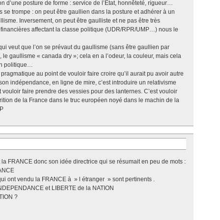
ion d’une posture de forme : service de l’Etat, honnêteté, rigueur…
 se trompe : on peut être gaullien dans la posture et adhérer à un
lisme. Inversement, on peut être gaulliste et ne pas être très
o-financières affectant la classe politique (UDR/RPR/UMP…) nous le
e qui veut que l’on se prévaut du gaullisme (sans être gaullien par
 le gaullisme « canada dry »; cela en a l’odeur, la couleur, mais cela
en politique…
 pragmatique au point de vouloir faire croire qu’il aurait pu avoir autre
son indépendance, en ligne de mire, c’est introduire un relativisme
 vouloir faire prendre des vessies pour des lanternes. C’est vouloir
sparition de la France dans le truc européen noyé dans le machin de la
.P
 la FRANCE donc son idée directrice qui se résumait en peu de mots :
RANCE
i ont vendu la FRANCE à » l étranger » sont pertinents .
e INDEPENDANCE et LIBERTE de la NATION
TION ?