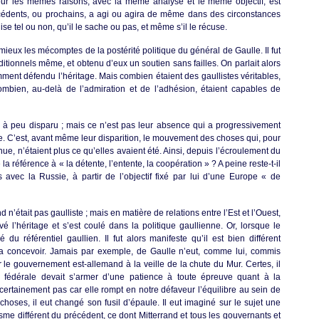
our les mêmes raisons, avec la même analyse et le même objectif, est
précédents, ou prochains, a agi ou agira de même dans des circonstances
se tel ou non, qu’il le sache ou pas, et même s’il le récuse.
mieux les mécomptes de la postérité politique du général de Gaulle. Il fut
itionnels même, et obtenu d’eux un soutien sans failles. On parlait alors
mment défendu l’héritage. Mais combien étaient des gaullistes véritables,
ien, au-delà de l’admiration et de l’adhésion, étaient capables de
eu à peu disparu ; mais ce n’est pas leur absence qui a progressivement
ue. C’est, avant même leur disparition, le mouvement des choses qui, pour
e, n’étaient plus ce qu’elles avaient été. Ainsi, depuis l’écroulement du
a référence à « la détente, l’entente, la coopération » ? A peine reste-t-il
 avec la Russie, à partir de l’objectif fixé par lui d’une Europe « de
n’était pas gaulliste ; mais en matière de relations entre l’Est et l’Ouest,
 l’héritage et s’est coulé dans la politique gaullienne. Or, lorsque le
é du référentiel gaullien. Il fut alors manifeste qu’il est bien différent
 la concevoir. Jamais par exemple, de Gaulle n’eut, comme lui, commis
er le gouvernement est-allemand à la veille de la chute du Mur. Certes, il
 fédérale devait s’armer d’une patience à toute épreuve quant à la
it certainement pas car elle rompt en notre défaveur l’équilibre au sein de
s choses, il eut changé son fusil d’épaule. Il eut imaginé sur le sujet une
sme différent du précédent, ce dont Mitterrand et tous les gouvernants et