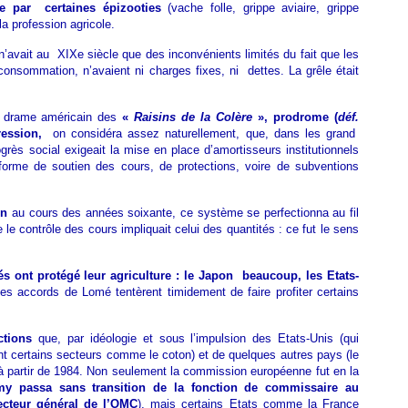
ée par certaines épizooties
(vache folle, grippe aviaire, grippe
la profession agricole.
re n’avait au XIXe siècle que des inconvénients limités du fait que les
consommation, n’avaient ni charges fixes, ni dettes. La grêle était
du drame américain des
«
Raisins de la Colère
», prodrome (
déf.
ession,
on considéra assez naturellement, que, dans les grand
grès social exigeait la mise en place d’amortisseurs institutionnels
orme de soutien des cours, de protections, voire de subventions
un
au cours des années soixante, ce système se perfectionna au fil
e contrôle des cours impliquait celui des quantités : ce fut le sens
s ont protégé leur agriculture : le Japon beaucoup, les Etats-
Les accords de Lomé tentèrent timidement de faire profiter certains
ctions
que, par idéologie et sous l’impulsion des Etats-Unis (qui
ent certains secteurs comme le coton) et de quelques autres pays (le
à partir de 1984. Non seulement la commission européenne fut en la
my
passa sans transition de la fonction de commissaire au
ecteur général de l’OMC
), mais certains Etats comme la France