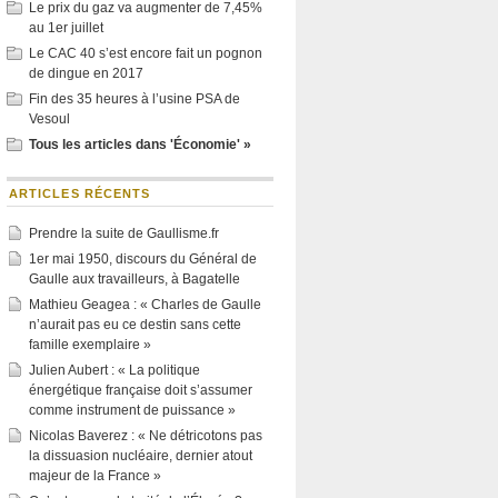
Le prix du gaz va augmenter de 7,45%
au 1er juillet
Le CAC 40 s’est encore fait un pognon
de dingue en 2017
Fin des 35 heures à l’usine PSA de
Vesoul
Tous les articles dans 'Économie' »
ARTICLES RÉCENTS
Prendre la suite de Gaullisme.fr
1er mai 1950, discours du Général de
Gaulle aux travailleurs, à Bagatelle
Mathieu Geagea : « Charles de Gaulle
n’aurait pas eu ce destin sans cette
famille exemplaire »
Julien Aubert : « La politique
énergétique française doit s’assumer
comme instrument de puissance »
Nicolas Baverez : « Ne détricotons pas
la dissuasion nucléaire, dernier atout
majeur de la France »