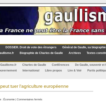
DOSSIER. Droit de vote des étrangers
Général de Gaulle, sa biographie
aullisme.fr
Biographie de Charles de Gaulle
Archives
Textes constit
Gaullisme.fr
Charles de Gaulle
Conférences
De Gaulle, souvenir et f
ouvernement
International
Libre propos
Lire & Voir
Partis politiq
peut tuer l’agriculture européenne
sur
e :
Économie
|
Commentaires fermés
Comment