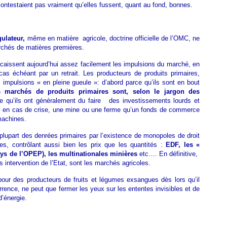
contestaient pas vraiment qu’elles fussent, quant au fond, bonnes.
gulateur,
même en matière agricole, doctrine officielle de l’OMC, ne
rchés de matières premières.
aissent aujourd’hui assez facilement les impulsions du marché, en
 cas échéant par un retrait. Les producteurs de produits primaires,
impulsions « en pleine gueule »: d’abord parce qu’ils sont en bout
s marchés de produits primaires sont, selon le jargon des
e qu’ils ont généralement du faire des investissements lourds et
re, en cas de crise, une mine ou une ferme qu’un fonds de commerce
machines.
plupart des denrées primaires par l’existence de monopoles de droit
es, contrôlant aussi bien les prix que les quantités :
EDF, les «
ays de l’OPEP), les multinationales minières
etc…. En définitive,
s intervention de l’Etat, sont les marchés agricoles.
our des producteurs de fruits et légumes exsangues dès lors qu’il
rrence, ne peut que fermer les yeux sur les ententes invisibles et de
d’énergie.