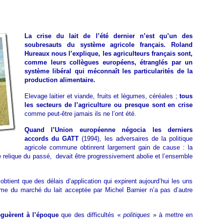
le
marché
intégral
peut
La crise du lait de l’été dernier n’est qu’un des
tuer
soubresauts du système agricole français. Roland
l’agriculture
Hureaux nous l’explique, les agriculteurs français sont,
européenne
comme leurs collègues européens, étranglés par un
système libéral qui méconnaît les particularités de la
production alimentaire.
Elevage laitier et viande, fruits et légumes, céréales ;
tous
les secteurs de l’agriculture ou presque sont en crise
comme peut-être jamais ils ne l’ont été.
Quand l’Union européenne négocia les derniers
accords du GATT
(1994), les adversaires de la politique
agricole commune obtinrent largement gain de cause : la
relique du passé, devait être progressivement abolie et l’ensemble
obtient que des délais d’application qui expirent aujourd’hui les uns
orme du marché du lait acceptée par Michel Barnier n’a pas d’autre
éguèrent à l’époque
que des difficultés «
politiques
» à mettre en