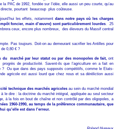
e la PAC de 1992, fondée sur l’idée, elle aussi un peu courte, qu’au
de directe, pourtant beaucoup plus coûteuse.
ujourd’hui les effets, notamment
dans notre pays où les charges
, impôt foncier, main d’œuvre) sont particulièrement lourdes
. 25
mbrera ceux, encore plus nombreux, des éleveurs du Massif central
pte. Pas toujours. Doit-on au demeurant sacrifier les Antilles pour
u de 0,80 € ?
s du marché par leur statut ou par des monopoles de fait,
ont
progrès de productivité. Savent-ils que l’agriculture en a fait en
he ? Ou que dans des pays supposés compétitifs, comme le Etats-
nde agricole est aussi lourd que chez nous et sa déréliction aussi
ificité technique des marchés agricoles
au sein du marché mondial
r à le dire : la doctrine du marché intégral, appliquée au seul secteur
e, à la fois en bout de chaîne et non contrôlé par des oligopoles, a
nnées 1960-1990, au temps de la préférence communautaire, que
hui qu’elle est dans l’erreur.
Roland Hureaux