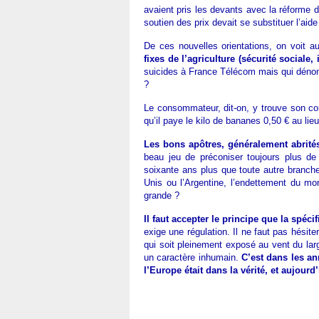
avaient pris les devants avec la réforme d
soutien des prix devait se substituer l’ai
De ces nouvelles orientations, on voit a
fixes de l’agriculture (sécurité sociale
suicides à France Télécom mais qui déno
?
Le consommateur, dit-on, y trouve son com
qu’il paye le kilo de bananes 0,50 € au lie
Les bons apôtres, généralement abrité
beau jeu de préconiser toujours plus de 
soixante ans plus que toute autre branc
Unis ou l’Argentine, l’endettement du mo
grande ?
Il faut accepter le principe que la spéc
exige une régulation. Il ne faut pas hésite
qui soit pleinement exposé au vent du larg
un caractère inhumain.
C’est dans les a
l’Europe était dans la vérité, et aujourd’