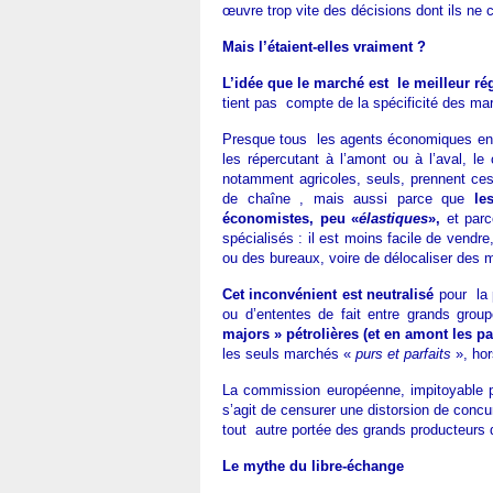
œuvre trop vite des décisions dont ils ne 
Mais l’étaient-elles vraiment ?
L’idée que le marché est le meilleur ré
tient pas compte de la spécificité des ma
Presque tous les agents économiques enc
les répercutant à l’amont ou à l’aval, le
notamment agricoles, seuls, prennent ces 
de chaîne , mais aussi parce que
le
économistes, peu «
élastiques
»,
et parc
spécialisés : il est moins facile de vend
ou des bureaux, voire de délocaliser des 
Cet inconvénient est neutralisé
pour la 
ou d’ententes de fait entre grands group
majors » pétrolières (et en amont les p
les seuls marchés «
purs et parfaits
», hor
La commission européenne, impitoyable p
s’agit de censurer une distorsion de concu
tout autre portée des grands producteurs 
Le mythe du libre-échange