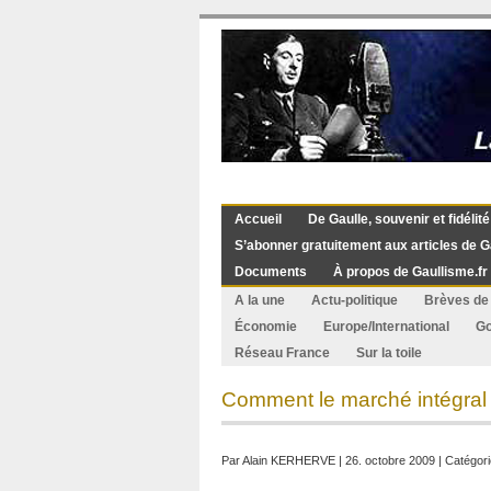
Accueil
De Gaulle, souvenir et fidélité
S’abonner gratuitement aux articles de G
Documents
À propos de Gaullisme.fr
A la une
Actu-politique
Brèves de 
Économie
Europe/International
G
Réseau France
Sur la toile
Comment le marché intégral 
Par
Alain KERHERVE
| 26. octobre 2009 | Catégori