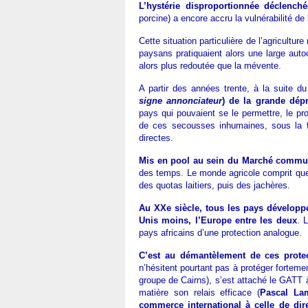
L’hystérie disproportionnée déclench
porcine) a encore accru la vulnérabilité de 
Cette situation particulière de l’agricultu
paysans pratiquaient alors une large auto
alors plus redoutée que la mévente.
A partir des années trente, à la suite 
signe annonciateur
) de la grande dépr
pays qui pouvaient se le permettre, le pro
de ces secousses inhumaines, sous la f
directes.
Mis en pool au sein du Marché comm
des temps. Le monde agricole comprit que l
des quotas laitiers, puis des jachères.
Au XXe siècle, tous les pays développé
Unis moins, l’Europe entre les deux
. 
pays africains d’une protection analogue.
C’est au démantèlement de ces prote
n’hésitent pourtant pas à protéger fortem
groupe de Cairns), s’est attaché le GATT 
matière son relais efficace (
Pascal La
commerce international à celle de dir