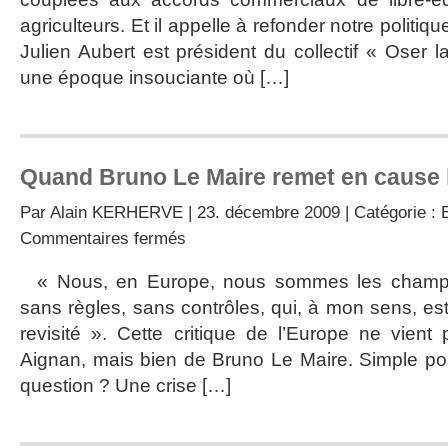
agriculteurs. Et il appelle à refonder notre politiq
Julien Aubert est président du collectif « Oser 
une époque insouciante où […]
Quand Bruno Le Maire remet en cause l
Par
Alain KERHERVE
| 23. décembre 2009 | Catégorie :
sur
Commentaires fermés
Quand
Bruno
« Nous, en Europe, nous sommes les champio
Le
sans règles, sans contrôles, qui, à mon sens, est a
Maire
remet
revisité ». Cette critique de l’Europe ne vien
en
Aignan, mais bien de Bruno Le Maire. Simple po
cause
la
question ? Une crise […]
mondialisation