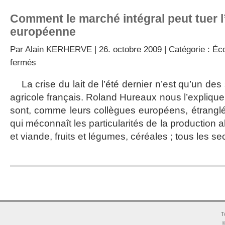
Comment le marché intégral peut tuer l
européenne
Par
Alain KERHERVE
| 26. octobre 2009 | Catégorie :
Éc
sur
fermés
Comment
le
La crise du lait de l’été dernier n’est qu’un de
marché
agricole français. Roland Hureaux nous l’explique,
intégral
peut
sont, comme leurs collègues européens, étranglé
tuer
qui méconnaît les particularités de la production al
l’agriculture
européenne
et viande, fruits et légumes, céréales ; tous les s
T
©