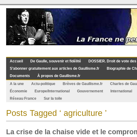
Accueil
De Gaulle, souvenir et fidélité
DOSSIER. Droit de vote des
S’abonner gratuitement aux articles de Gaullisme.fr
Biographie de Ch
Documents
À propos de Gaullisme.fr
A la une
Actu-politique
Brèves de Gaullisme.fr
Charles de Gau
Économie
Europe/International
Gouvernement
International
Réseau France
Sur la toile
Posts Tagged ‘ agriculture ’
La crise de la chaise vide et le comp