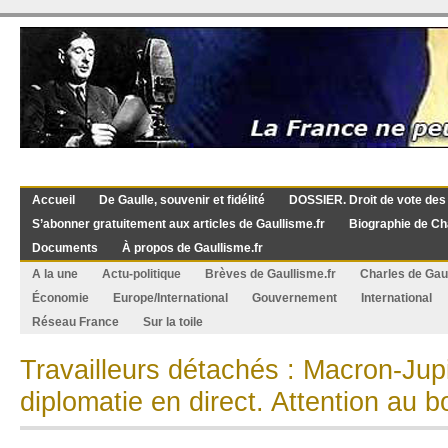
Accueil
De Gaulle, souvenir et fidélité
DOSSIER. Droit de vote des
S’abonner gratuitement aux articles de Gaullisme.fr
Biographie de Ch
Documents
À propos de Gaullisme.fr
A la une
Actu-politique
Brèves de Gaullisme.fr
Charles de Gau
Économie
Europe/International
Gouvernement
International
Réseau France
Sur la toile
Travailleurs détachés : Macron-Jupi
diplomatie en direct. Attention au 