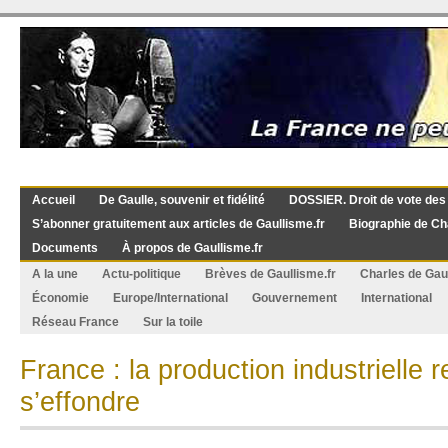
Accueil
De Gaulle, souvenir et fidélité
DOSSIER. Droit de vote des
S’abonner gratuitement aux articles de Gaullisme.fr
Biographie de Ch
Documents
À propos de Gaullisme.fr
A la une
Actu-politique
Brèves de Gaullisme.fr
Charles de Gau
Économie
Europe/International
Gouvernement
International
Réseau France
Sur la toile
France : la production industrielle r
s’effondre