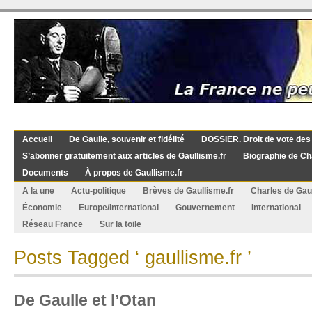
Accueil
De Gaulle, souvenir et fidélité
DOSSIER. Droit de vote des
S’abonner gratuitement aux articles de Gaullisme.fr
Biographie de Ch
Documents
À propos de Gaullisme.fr
A la une
Actu-politique
Brèves de Gaullisme.fr
Charles de Gau
Économie
Europe/International
Gouvernement
International
Réseau France
Sur la toile
Posts Tagged ‘ gaullisme.fr ’
De Gaulle et l’Otan