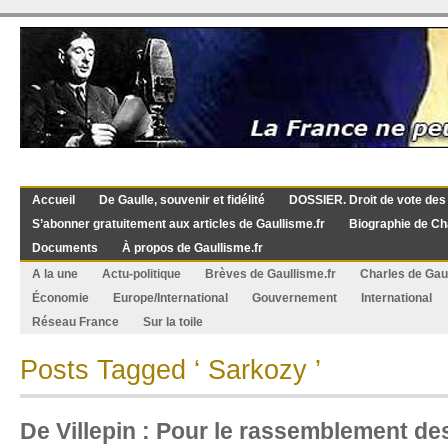
Accueil
De Gaulle, souvenir et fidélité
DOSSIER. Droit de vote des
S’abonner gratuitement aux articles de Gaullisme.fr
Biographie de Ch
Documents
À propos de Gaullisme.fr
A la une
Actu-politique
Brèves de Gaullisme.fr
Charles de Gau
Économie
Europe/International
Gouvernement
International
Réseau France
Sur la toile
Posts Tagged ‘ Sarkozy ’
De Villepin : Pour le rassemblement de