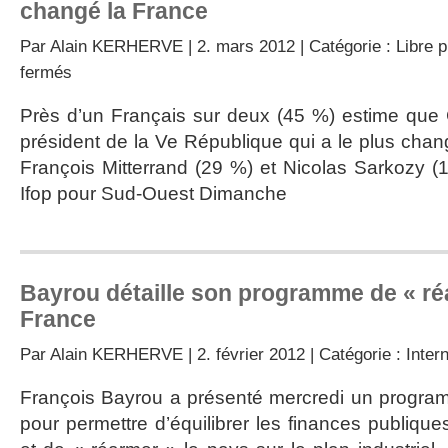
changé la France
Par
Alain KERHERVE
| 2. mars 2012 | Catégorie :
Libre 
sur
fermés
De
Gaulle,
Près d’un Français sur deux (45 %) estime que 
le
président de la Ve République qui a le plus chan
président
de
François Mitterrand (29 %) et Nicolas Sarkozy 
la
Ifop pour Sud-Ouest Dimanche
Ve
République
qui
a
le
plus
Bayrou détaille son programme de « ré
changé
France
la
France
Par
Alain KERHERVE
| 2. février 2012 | Catégorie :
Inter
François Bayrou a présenté mercredi un program
pour permettre d’équilibrer les finances publiqu