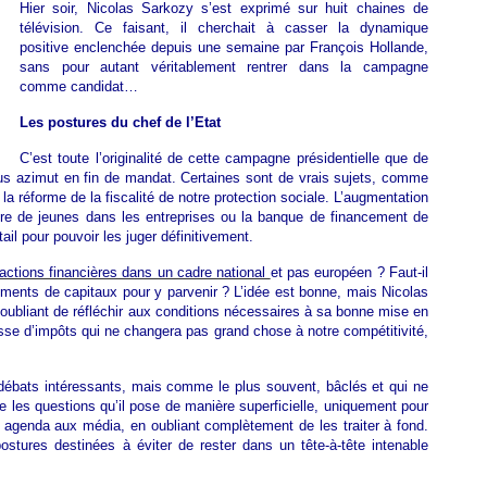
Hier soir, Nicolas Sarkozy s’est exprimé sur huit chaines de
télévision. Ce faisant, il cherchait à casser la dynamique
positive enclenchée depuis une semaine par François Hollande,
sans pour autant véritablement rentrer dans la campagne
comme candidat…
Les postures du chef de l’Etat
C’est toute l’originalité de cette campagne présidentielle que de
 tous azimut en fin de mandat. Certaines sont de vrais sujets, comme
 la réforme de la fiscalité de notre protection sociale. L’augmentation
bre de jeunes dans les entreprises ou la banque de financement de
tail pour pouvoir les juger définitivement.
actions financières dans un cadre national
et pas européen ? Faut-il
ments de capitaux pour y parvenir ? L’idée est bonne, mais Nicolas
 oubliant de réfléchir aux conditions nécessaires à sa bonne mise en
sse d’impôts qui ne changera pas grand chose à notre compétitivité,
.
débats intéressants, mais comme le plus souvent, bâclés et qui ne
te les questions qu’il pose de manière superficielle, uniquement pour
r agenda aux média, en oubliant complètement de les traiter à fond.
ostures destinées à éviter de rester dans un tête-à-tête intenable