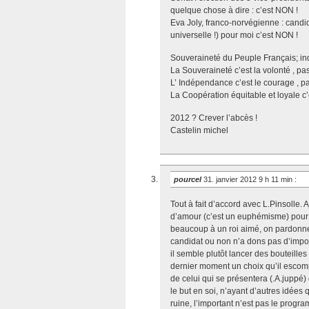
quelque chose à dire : c’est NON !
Eva Joly, franco-norvégienne : candi
universelle !) pour moi c’est NON !
Souveraineté du Peuple Français; i
La Souveraineté c’est la volonté , pas
L’ Indépendance c’est le courage , pas
La Coopération équitable et loyale c’es
2012 ? Crever l’abcès !
Castelin michel
pourcel
31. janvier 2012 9 h 11 min
:
Tout à fait d’accord avec L.Pinsolle.
d’amour (c’est un euphémisme) pour
beaucoup à un roi aimé, on pardonne gu
candidat ou non n’a dons pas d’imp
il semble plutôt lancer des bouteille
dernier moment un choix qu’il escomp
de celui qui se présentera (.A.juppé) 
le but en soi, n’ayant d’autres idées
ruine, l’important n’est pas le program