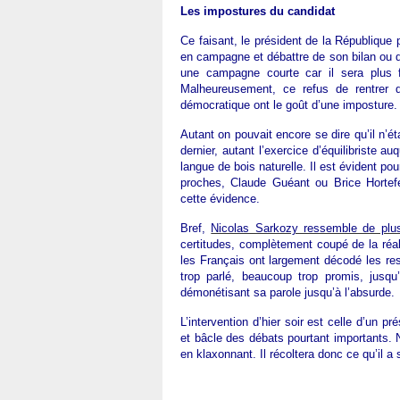
Les impostures du candidat
Ce faisant, le président de la République p
en campagne et débattre de son bilan ou des 
une campagne courte car il sera plus f
Malheureusement, ce refus de rentrer 
démocratique ont le goût d’une imposture.
Autant on pouvait encore se dire qu’il n’ét
dernier, autant l’exercice d’équilibriste 
langue de bois naturelle. Il est évident p
proches, Claude Guéant ou Brice Hortefe
cette évidence.
Bref,
Nicolas Sarkozy ressemble de plus
certitudes, complètement coupé de la réa
les Français ont largement décodé les r
trop parlé, beaucoup trop promis, jusqu
démonétisant sa parole jusqu’à l’absurde.
L’intervention d’hier soir est celle d’un p
et bâcle des débats pourtant importants. N
en klaxonnant. Il récoltera donc ce qu’il a