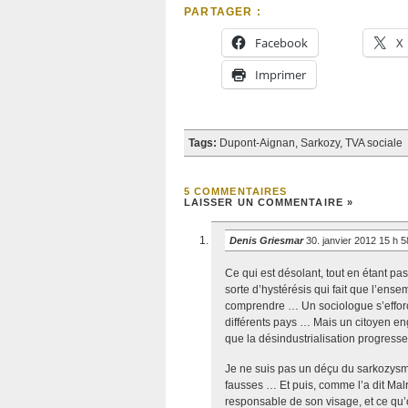
PARTAGER :
Facebook
X
Imprimer
Tags:
Dupont-Aignan
,
Sarkozy
,
TVA sociale
5 COMMENTAIRES
LAISSER UN COMMENTAIRE »
Denis Griesmar
30. janvier 2012 15 h 
Ce qui est désolant, tout en étant pas
sorte d’hystérésis qui fait que l’ens
comprendre … Un sociologue s’efforcer
différents pays … Mais un citoyen en
que la désindustrialisation progress
Je ne suis pas un déçu du sarkozysme,
fausses … Et puis, comme l’a dit Ma
responsable de son visage, et ce qu’on