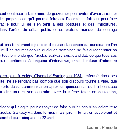
eut continuer à faire mine de gouverner pour éviter d’avoir à rentrer
propositions qu’il pourrait faire aux Français. Il fait tout pour faire
acile pour lui de s’en tenir à des postures et des impostures.
dans l’arène du débat public et ce profond manque de courage
ait pas totalement injuste qu’il refuse d’annoncer sa candidature l’an
auquel il se soumet depuis quelques semaines ne fait qu’accentuer sa
our tout le monde que Nicolas Sarkozy sera candidat, ce que tous ses
ux, confirment à longueur d’interviews, mais il refuse d’admettre
 en plus à Valéry Giscard d’Estaing en 1981
, enfermé dans ses
lité, ne se rendant pas compte que son discours tourne à vide, que
essorts de sa communication après un quinquennat où il a beaucoup
’à dire tout et son contraire avec la même force de conviction,
résident qui s’agite pour essayer de faire oublier son bilan calamiteux
icolas Sarkozy va dans le mur, mais pire, il le fait en accélérant et
 semé depuis cinq ans le 22 avril.
Laurent Pinsolle