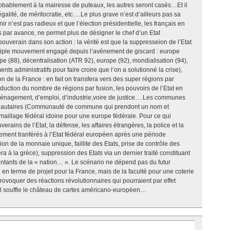
probablement à la mairesse de puteaux, les autres seront casés…Et il
galité, de méritocratie, etc….Le plus grave n’est d’ailleurs pas sa
ir n’est pas radieux et que l’élection présidentielle, les français en
és par avance, ne permet plus de désigner le chef d’un Etat
souverain dans son action : la vérité est que la suppresseion de l’Etat
n triple mouvement engagé depuis l’avènement de giscard : europe
pe (88), décentralisation (ATR 92), europe (92), mondialisation (94),
ts administratifs pour faire croire que l’on a solutionné la crise),
on de la France : en fait on transfera vers des super régions par
uction du nombre de régions par fusion, les pouvoirs de l’Etat en
aménagement, d’emploi, d’industrie,voire de justice….Les communes
munautaires (Communauté de commune qui prendont un nom et
 maillage fédéral idoine pour une europe fédérale. Pour ce qui
erains de l’Etat, la défense, les affaires étrangères, la police et la
vement tranférés à l’Etat fédéral européen après une période
tion de la monnaie unique, faillite des Etats, prise de contrôle des
ivera à la grèce), suppression des Etats via un dernier traité constituant
entants de la « nation… ». Le scénario ne dépend pas du futur
e en terme de projet pour la France, mais de la faculté pour une coterie
 provoquer des réactions révolutionnaires qui pourraient par effet
ul souffle le château de cartes américano-européen…
: