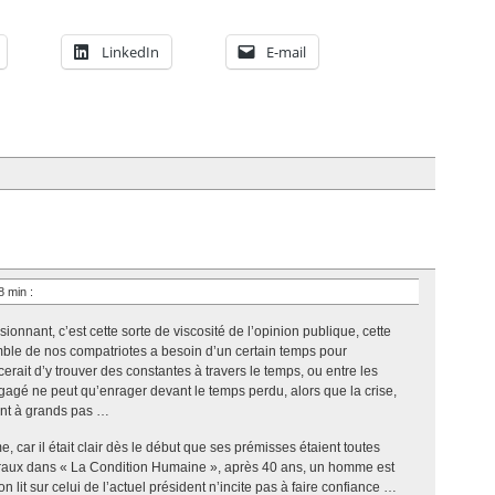
LinkedIn
E-mail
58 min
:
sionnant, c’est cette sorte de viscosité de l’opinion publique, cette
emble de nos compatriotes a besoin d’un certain temps pour
ait d’y trouver des constantes à travers le temps, ou entre les
gagé ne peut qu’enrager devant le temps perdu, alors que la crise,
ent à grands pas …
 car il était clair dès le début que ses prémisses étaient toutes
lraux dans « La Condition Humaine », après 40 ans, un homme est
 lit sur celui de l’actuel président n’incite pas à faire confiance …