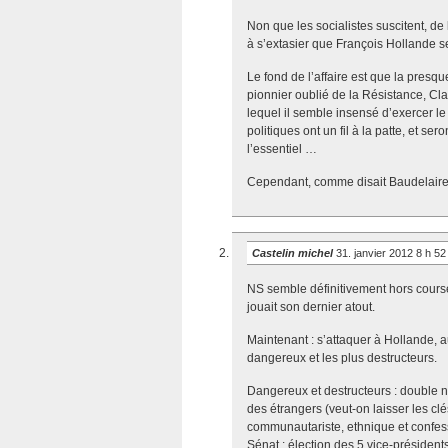
Non que les socialistes suscitent, d
à s’extasier que François Hollande se
Le fond de l’affaire est que la presqu
pionnier oublié de la Résistance, Cla
lequel il semble insensé d’exercer le
politiques ont un fil à la patte, et s
l’essentiel …
Cependant, comme disait Baudelaire, «
Castelin michel
31. janvier 2012 8 h 5
NS semble définitivement hors course 
jouait son dernier atout.
Maintenant : s’attaquer à Hollande, a
dangereux et les plus destructeurs.
Dangereux et destructeurs : double nati
des étrangers (veut-on laisser les clés
communautariste, ethnique et confes
Sénat : élection des 5 vice-présidents