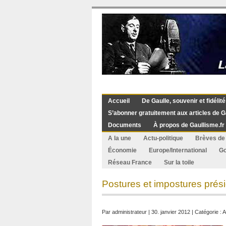
Accueil
De Gaulle, souvenir et fidélité
S’abonner gratuitement aux articles de G
Documents
À propos de Gaullisme.fr
A la une
Actu-politique
Brèves de 
Économie
Europe/International
G
Réseau France
Sur la toile
Postures et impostures prési
Par
administrateur
| 30. janvier 2012 | Catégorie :
A