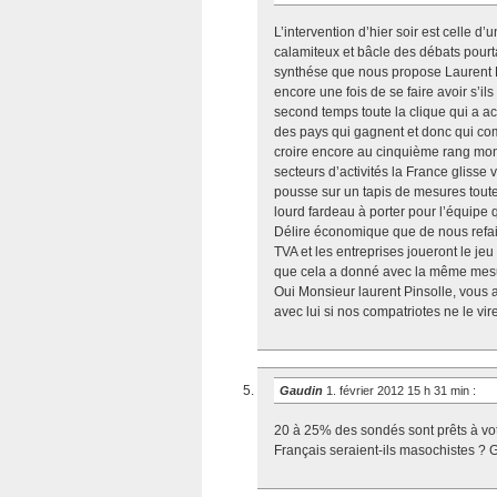
L’intervention d’hier soir est celle d’
calamiteux et bâcle des débats pour
synthése que nous propose Laurent Pin
encore une fois de se faire avoir s’i
second temps toute la clique qui a 
des pays qui gagnent et donc qui comp
croire encore au cinquième rang mon
secteurs d’activités la France glisse
pousse sur un tapis de mesures toute
lourd fardeau à porter pour l’équipe q
Délire économique que de nous refair
TVA et les entreprises joueront le je
que cela a donné avec la même mesu
Oui Monsieur laurent Pinsolle, vous a
avec lui si nos compatriotes ne le vi
Gaudin
1. février 2012 15 h 31 min
:
20 à 25% des sondés sont prêts à vo
Français seraient-ils masochistes ? G