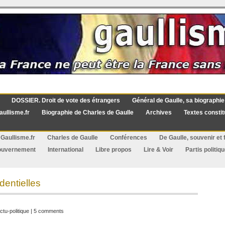
DOSSIER. Droit de vote des étrangers
Général de Gaulle, sa biographie
aullisme.fr
Biographie de Charles de Gaulle
Archives
Textes constit
Gaullisme.fr
Charles de Gaulle
Conférences
De Gaulle, souvenir et f
ouvernement
International
Libre propos
Lire & Voir
Partis politiq
dentielles
ctu-politique
|
5 comments