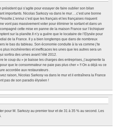
un président qui s’agite pour essayer de faire oublier son bilan
tant importants. Nicolas Sarkozy va dans le mur….c’est une bonne
solle.L’ennui c’est que les français et les françaises risquent
ls ne vont pas massivement voter pour éliminer le sortant et dans un
accompagné cette mise en panne de la maison France sur l’échiqiuer
tent sur la planéte.Il n’y a guére que le locataire de l’Elysée pour
dial de la France. Il y a bien longtemps que dans de nombreux
 vers le bas du tableau. Son économie conduite à la va comme j’te
s plus incohérentes et inefficaces les unes que les autres sera un
ui sortira des urnes avant l’été 2012.
e le coup du » je baisse les charges des entreprises, j’augmente la
u pour que le consommateur ne paie pas plus cher » !! On a déjà vu ce
re accordée aux restaurateurs .
vez raison, Nicolas Sarkosy va dans le mur et il entraînera la France
rent pas de son paradis élyséen !
ter pour M. Sarkozy au premier tour et de 31 à 35 % au second. Les
.