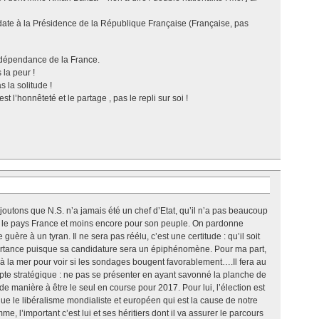
date à la Présidence de la République Française (Française, pas
ndépendance de la France.
 la peur !
 la solitude !
t l’honnêteté et le partage , pas le repli sur soi !
 Ajoutons que N.S. n’a jamais été un chef d’Etat, qu’il n’a pas beaucoup
 le pays France et moins encore pour son peuple. On pardonne
ère à un tyran. Il ne sera pas réélu, c’est une certitude : qu’il soit
ortance puisque sa candidature sera un épiphénomène. Pour ma part,
s à la mer pour voir si les sondages bougent favorablement….Il fera au
te stratégique : ne pas se présenter en ayant savonné la planche de
de manière à être le seul en course pour 2017. Pour lui, l’élection est
 que le libéralisme mondialiste et européen qui est la cause de notre
me, l’important c’est lui et ses héritiers dont il va assurer le parcours