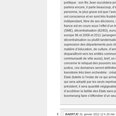
politique : son fils Jean succédera 
parlera encore, il parle beaucoup, d’é
personne, le plus grave est que l’aven
ont conscience et en sont très frustr
indépendant, libre de ses décisions, 
france est en cours sous l’effet d’u
(SME), décentralisation (82/83), euro
europe 96 et 2008 et 2011 (arrangemen
décentralisation ou plutôt landerisati
supression des départements puis réd
matière d’éducation, de culture, d’
disparaîtront vers les entités com
communauté de ville aussi), bref, un
concerne le reliquat des pouvoirs souv
justice, ces domaines seront définiti
transitoire très bien orchestrée : créa
Etats (tutelle à l’instar de ce qui arr
qui sera adopté par les seuls représ
président, il sera quantité négigeabl
d’accélèrer la faillite des Etats sans
boomerang faire s’éffondrer d’un se
BAERTJC
31. janvier 2012 12 h 20 min