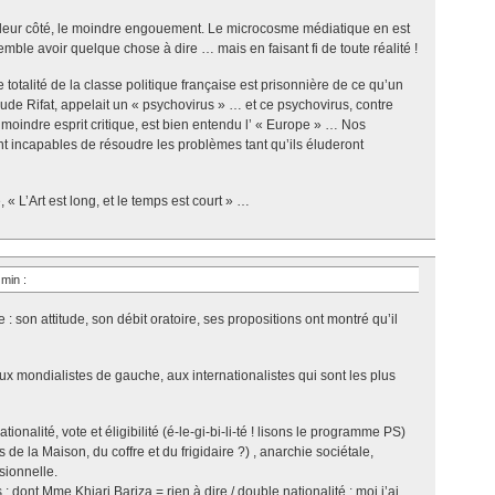
e leur côté, le moindre engouement. Le microcosme médiatique en est
mble avoir quelque chose à dire … mais en faisant fi de toute réalité !
e totalité de la classe politique française est prisonnière de ce qu’un
ude Rifat, appelait un « psychovirus » … et ce psychovirus, contre
 moindre esprit critique, est bien entendu l’ « Europe » … Nos
eront incapables de résoudre les problèmes tant qu’ils éluderont
 L’Art est long, et le temps est court » …
2 min
:
: son attitude, son débit oratoire, ses propositions ont montré qu’il
ux mondialistes de gauche, aux internationalistes qui sont les plus
onalité, vote et éligibilité (é-le-gi-bi-li-té ! lisons le programme PS)
 de la Maison, du coffre et du frigidaire ?) , anarchie sociétale,
sionnelle.
 : dont Mme Khiari Bariza = rien à dire / double nationalité : moi j’ai