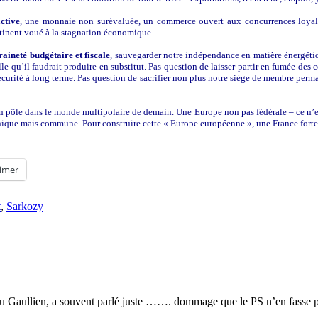
ctive
,
une monnaie non surévaluée, un commerce ouvert aux concurrences loyales,
continent voué à la stagnation économique.
raineté budgétaire et fiscale
, sauvegarder notre indépendance en matière énergétiqu
 qu’il faudrait produire en substitut. Pas question de laisser partir en fumée des ce
re sécurité à long terme. Pas question de sacrifier non plus notre siège de membre p
 pôle dans le monde multipolaire de demain. Une Europe non pas fédérale – ce n’est
ique mais commune. Pour construire cette « Europe européenne », une France forte 
imer
t
,
Sarkozy
eu Gaullien, a souvent parlé juste ……. dommage que le PS n’en fasse