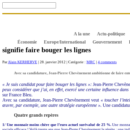
Accueil
De Gaulle, souvenir et fidélité
DOSSIER. Dro
S’abonner gratuitement aux articles de Gaullisme.fr
B
À propos de Gaullisme.fr
A la une
Actu-politique
Économie
Europe/International
Gouvernement
signifie faire bouger les lignes
Par
Alain KERHERVE
| 28. janvier 2012 | Catégorie :
MRC
|
4 comments
Avec sa candidature, Jean-Pierre Chevènement ambitionne de faire entend
« Je suis candidat pour faire bouger les lignes »:
Jean-Pierre Chevèneme
peux considérer que j’ai, en effet, exercé une certaine influence dan
sur France Bleu.
Avec sa candidature, Jean-Pierre Chevènement veut
« toucher l’inte
œuvre, par exemple, une autre stratégie européenne ».
Une candidature
Quatre grands repères
1/ Une monnaie moins chère que l’euro actuel surévalué de 25 %.
Une monnaie 
sociale efficace ! Voilà trente ans que Jean-Pierre Chevènement le répète : une indu