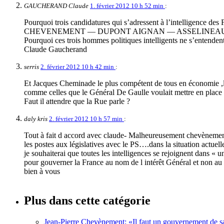
GAUCHERAND Claude
1. février 2012 10 h 52 min
:
Pourquoi trois candidatures qui s’adressent à l’intelligence des 
CHEVENEMENT — DUPONT AIGNAN — ASSELINEA
Pourquoi ces trois hommes politiques intelligents ne s’entendent-
Claude Gaucherand
serris
2. février 2012 10 h 42 min
:
Et Jacques Cheminade le plus compétent de tous en économie ,le 
comme celles que le Général De Gaulle voulait mettre en place e
Faut il attendre que la Rue parle ?
daly kris
2. février 2012 10 h 57 min
:
Tout à fait d accord avec claude- Malheureusement chevènement v
les postes aux législatives avec le PS….dans la situation actuell
je souhaiterai que toutes les intelligences se rejoignent dans « 
pour gouverner la France au nom de l intérêt Général et non au s
bien à vous
Plus dans cette catégorie
Jean-Pierre Chevènement: «Il faut un gouvernement de sa