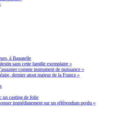
s
urs, à Bagatelle
estin sans cette famille exemplaire »
t s’assumer comme instrument de puissance »
éaire, dernier atout majeur de la France »
s
 un casting de folie
ssionner immédiatement sur un référendum perdu »