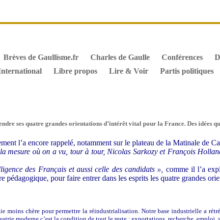
it de vote des étrangers
Général de Gaulle, sa biographie
M
iographie de Charles de Gaulle
Archives
Textes constitutionn
Brèves de Gaullisme.fr
Charles de Gaulle
Conférences
D
International
Libre propos
Lire & Voir
Partis politiques
re ses quatre grandes orientations d’intérêt vital pour la France. Des idées qu
nt l’a encore rappelé, notamment sur le plateau de la Matinale de Canal
s la mesure où on a vu, tour à tour, Nicolas Sarkozy et François Hollan
lligence des Français et aussi celle des candidats »,
comme il l’a exp
 pédagogique, pour faire entrer dans les esprits les quatre grandes orien
moins chère pour permettre la réindustrialisation. Notre base industrielle a rétré
strie moderne c’est la condition de tout le reste : exportations, recherche, emploi, 