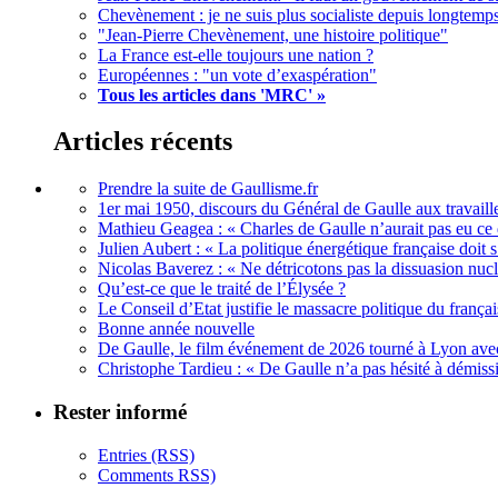
Chevènement : je ne suis plus socialiste depuis longtemp
"Jean-Pierre Chevènement, une histoire politique"
La France est-elle toujours une nation ?
Européennes : "un vote d’exaspération"
Tous les articles dans 'MRC' »
Articles récents
Prendre la suite de Gaullisme.fr
1er mai 1950, discours du Général de Gaulle aux travaille
Mathieu Geagea : « Charles de Gaulle n’aurait pas eu ce d
Julien Aubert : « La politique énergétique française doi
Nicolas Baverez : « Ne détricotons pas la dissuasion nucl
Qu’est-ce que le traité de l’Élysée ?
Le Conseil d’Etat justifie le massacre politique du françai
Bonne année nouvelle
De Gaulle, le film événement de 2026 tourné à Lyon avec
Christophe Tardieu : « De Gaulle n’a pas hésité à démi
Rester informé
Entries (RSS)
Comments RSS)