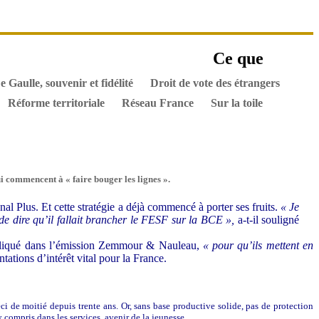
es ouvrages
Ce que
els
Hommes de l’Histoire
Documents
e Gaulle, souvenir et fidélité
Droit de vote des étrangers
Réforme territoriale
Réseau France
Sur la toile
i commencent à « faire bouger les lignes ».
 Plus. Et cette stratégie a déjà commencé à porter ses fruits.
« Je
de dire qu’il fallait brancher le FESF sur la BCE »,
a-t-il souligné
liqué dans l’émission Zemmour & Nauleau,
« pour qu’ils mettent en
tations d’intérêt vital pour la France.
ci de moitié depuis trente ans. Or, sans base productive solide, pas de protection
y compris dans les services, avenir de la jeunesse.