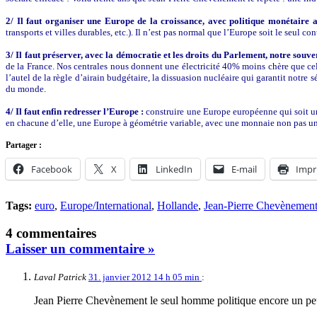
2/ Il faut organiser une Europe de la croissance, avec politique monétaire a
transports et villes durables, etc.). Il n’est pas normal que l’Europe soit le seul 
3/ Il faut préserver, avec la démocratie et les droits du Parlement, notre souve
de la France. Nos centrales nous donnent une électricité 40% moins chère que celle
l’autel de la règle d’airain budgétaire, la dissuasion nucléaire qui garantit not
du monde.
4/ Il faut enfin redresser l’Europe :
construire une Europe européenne qui soit un
en chacune d’elle, une Europe à géométrie variable, avec une monnaie non pas un
Partager :
Facebook
X
LinkedIn
E-mail
Impr
Tags:
euro
,
Europe/International
,
Hollande
,
Jean-Pierre Chevènemen
4 commentaires
Laisser un commentaire »
Laval Patrick
31. janvier 2012 14 h 05 min
:
Jean Pierre Chevènement le seul homme politique encore un p