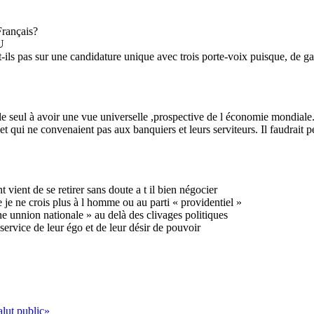
Français?
U
ils pas sur une candidature unique avec trois porte-voix puisque, de gauc
seul à avoir une vue universelle ,prospective de l économie mondiale. L
t qui ne convenaient pas aux banquiers et leurs serviteurs. Il faudrai
ient de se retirer sans doute a t il bien négocier
e je ne crois plus à l homme ou au parti « providentiel »
une unnion nationale » au delà des clivages politiques
ervice de leur égo et de leur désir de pouvoir
lut public»