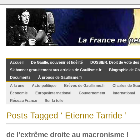
Accueil
De Gaulle, souvenir et fidélité
DOSSIER. Droit de vote des
S’abonner gratuitement aux articles de Gaullisme.fr
Biographie de Ch
Documents
À propos de Gaullisme.fr
A la une
Actu-politique
Brèves de Gaullisme.fr
Charles de Gau
Économie
Europe/International
Gouvernement
International
Réseau France
Sur la toile
Posts Tagged ‘ Etienne Tarride ’
de l’extrême droite au macronisme !