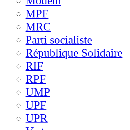
Modem
MPF
MRC
Parti socialiste
République Solidaire
RIF
RPF
UMP
UPF
UPR