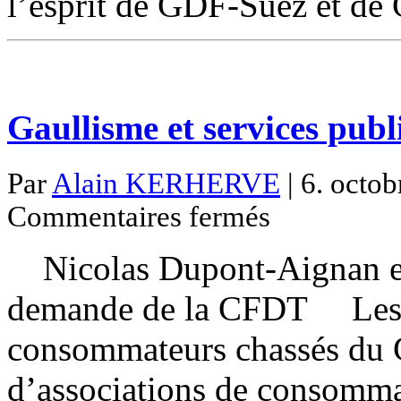
l’esprit de GDF-Suez et de
Gaullisme et services publ
Par
Alain KERHERVE
| 6. octob
sur
Commentaires fermés
Gaullisme
et
services
Nicolas Dupont-Aignan et l
publics
demande de la CFDT Les r
consommateurs chassés du 
d’associations de consomma