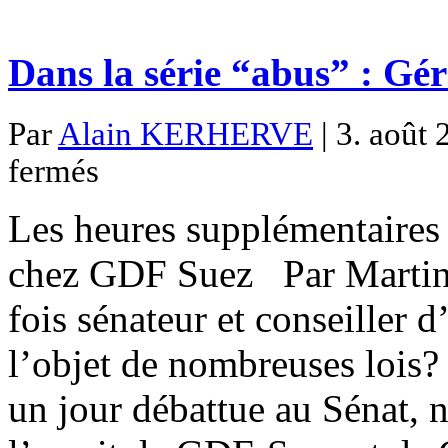
Dans la série “abus” : Gé
Par
Alain KERHERVE
| 3. août 
sur
fermés
Dans
la
série
Les heures supplémentaires
“abus”
:
Gérard
chez GDF Suez Par Martin
Longuet
fois sénateur et conseiller d
l’objet de nombreuses lois? 
un jour débattue au Sénat, n