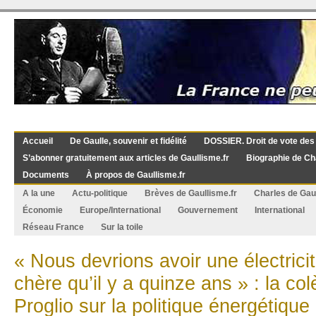
Accueil
De Gaulle, souvenir et fidélité
DOSSIER. Droit de vote des
S’abonner gratuitement aux articles de Gaullisme.fr
Biographie de Ch
Documents
À propos de Gaullisme.fr
A la une
Actu-politique
Brèves de Gaullisme.fr
Charles de Gau
Économie
Europe/International
Gouvernement
International
Réseau France
Sur la toile
« Nous devrions avoir une électric
chère qu’il y a quinze ans » : la col
Proglio sur la politique énergétique