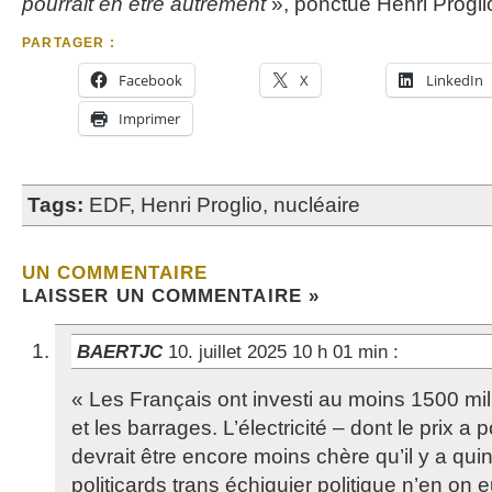
pourrait en être autrement
», ponctue Henri Progli
PARTAGER :
Facebook
X
LinkedIn
Imprimer
Tags:
EDF
,
Henri Proglio
,
nucléaire
UN COMMENTAIRE
LAISSER UN COMMENTAIRE »
BAERTJC
10. juillet 2025 10 h 01 min
:
« Les Français ont investi au moins 1500 mil
et les barrages. L’électricité – dont le prix a
devrait être encore moins chère qu’il y a qu
politicards trans échiquier politique n’en on 