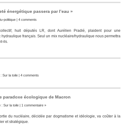
té énergétique passera par l’eau »
u-politique
|
4 comments
ectif, huit députés LR, dont Aurélien Pradié, plaident pour une
 hydraulique français. Seul un mix nucléaire/hydraulique nous permettra
t-ils.
 :
Sur la toile
|
4 comments
le paradoxe écologique de Macron
e :
Sur la toile
|
1 commentaire »
tie du nucléaire, décidée par dogmatisme et idéologie, va coûter à la
cier et stratégique.