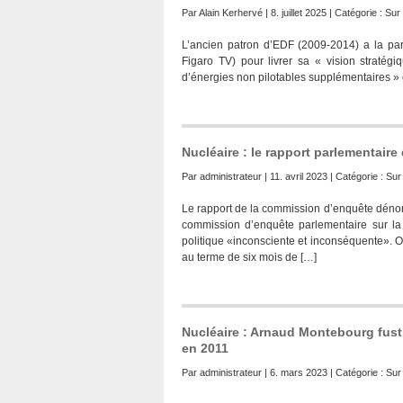
Par
Alain Kerhervé
| 8. juillet 2025 | Catégorie :
Sur 
L’ancien patron d’EDF (2009-2014) a la parol
Figaro TV) pour livrer sa « vision stratégi
d’énergies non pilotables supplémentaires » e
Nucléaire : le rapport parlementaire 
Par
administrateur
| 11. avril 2023 | Catégorie :
Sur 
Le rapport de la commission d’enquête dénonc
commission d’enquête parlementaire sur la
politique «inconsciente et inconséquente». O
au terme de six mois de […]
Nucléaire : Arnaud Montebourg fusti
en 2011
Par
administrateur
| 6. mars 2023 | Catégorie :
Sur 