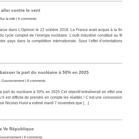
aller contre le vent
Sur la toile
|
6 comments
ue dans L’Opinion le 22 octobre 2018. La France avait acquis à la fin
 cycle complet de l’énergie nucléaire. L’outil industriel constitué au fil
re pays dans la compétition internationale. Sous l’effet d’orientations
’abaisser la part du nucléaire à 50% en 2025
:
Gouvernement
|
8 comments
 la part du nucléaire à 50% en 2025 Cet objectif entraînerait en effet une
 est difficile de prendre en compte les réalités ! C’est une concession
gique Nicolas Hulot a estimé mardi 7 novembre que […]
la Ve République
Gouvernement
|
8 comments