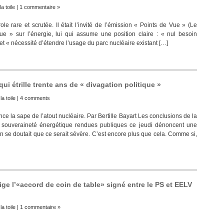
la toile
|
1 commentaire »
e rare et scrutée. Il était l’invité de l’émission « Points de Vue » (Le
que » sur l’énergie, lui qui assume une position claire : « nul besoin
t « nécessité d’étendre l’usage du parc nucléaire existant […]
qui étrille trente ans de « divagation politique »
la toile
|
4 comments
e la sape de l’atout nucléaire. Par Bertille Bayart Les conclusions de la
 souveraineté énergétique rendues publiques ce jeudi dénoncent une
n se doutait que ce serait sévère. C’est encore plus que cela. Comme si,
ge l’«accord de coin de table» signé entre le PS et EELV
la toile
|
1 commentaire »