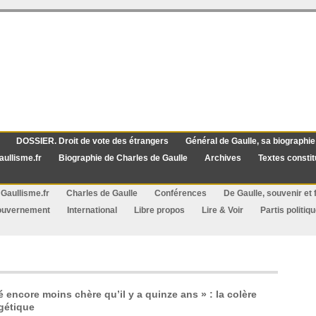
DOSSIER. Droit de vote des étrangers
Général de Gaulle, sa biographie
aullisme.fr
Biographie de Charles de Gaulle
Archives
Textes constit
Gaullisme.fr
Charles de Gaulle
Conférences
De Gaulle, souvenir et f
ouvernement
International
Libre propos
Lire & Voir
Partis politiq
é encore moins chère qu’il y a quinze ans » : la colère
rgétique