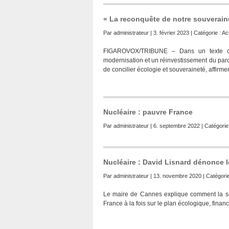
« La reconquête de notre souveraine
Par
administrateur
| 3. février 2023 | Catégorie :
Act
FIGAROVOX/TRIBUNE – Dans un texte coll
modernisation et un réinvestissement du parc
de concilier écologie et souveraineté, affirmen
Nucléaire : pauvre France
Par
administrateur
| 6. septembre 2022 | Catégorie
Nucléaire : David Lisnard dénonce 
Par
administrateur
| 13. novembre 2020 | Catégori
Le maire de Cannes explique comment la sor
France à la fois sur le plan écologique, finan