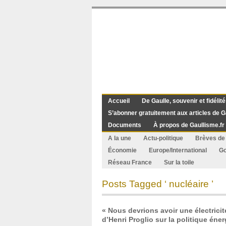
Accueil
De Gaulle, souvenir et fidélité
S’abonner gratuitement aux articles de G
Documents
À propos de Gaullisme.fr
A la une
Actu-politique
Brèves de 
Économie
Europe/International
G
Réseau France
Sur la toile
Posts Tagged ‘ nucléaire ’
« Nous devrions avoir une électricit
d’Henri Proglio sur la politique éne