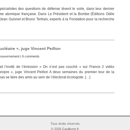
cialistes des questions de défense lèvent le voile, dans leur dernier
’arme atomique française. Dans Le Président et la Bombe (Éditions Odile
s Jean Guisnel et Bruno Tertrais, experts à la Fondation pour la recherche
nucléaire », juge Vincent Peillon
Gouvernement
|
6 comments
it l’invité de l’émission « On n’est pas couché » sur France 2 vidéo
 propre », juge Vincent Peillon A deux semaines du premier tour de la
as se faire des amis au sein de l’électorat écologiste. […]
Tous droits réservés
© 2026 Gaullisme.fr