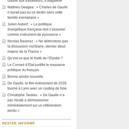
Gaulle aux travailleurs, à Bagatelle
Mathieu Geagea : « Charles de Gaulle
n’aurait pas eu ce destin sans cette
famille exemplaire »
Julien Aubert : « La politique
énergétique française doit s’assumer
comme instrument de puissance »
Nicolas Baverez : « Ne détricotons pas
la dissuasion nucléaire, dernier atout
majeur de la France »
Qu’est-ce que le traité de l’Élysée ?
Le Conseil d’Etat justifie le massacre
politique du français
Bonne année nouvelle
De Gaulle, le film événement de 2026
tourné à Lyon avec un casting de folie
Christophe Tardieu : « De Gaulle n’a
pas hésité à démissionner
immédiatement sur un référendum
perdu »
RESTER INFORMÉ