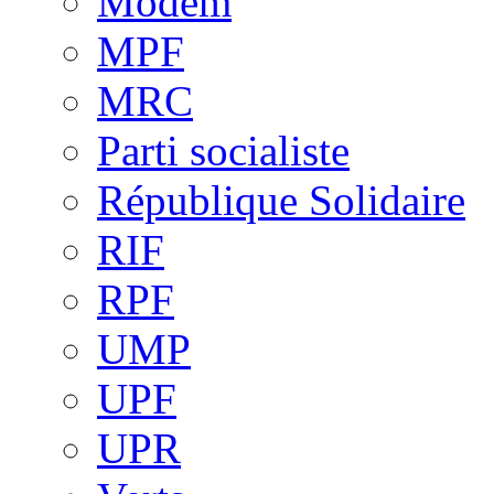
Modem
MPF
MRC
Parti socialiste
République Solidaire
RIF
RPF
UMP
UPF
UPR