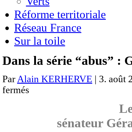
Verts
Réforme territoriale
Réseau France
Sur la toile
Dans la série “abus” :
Par
Alain KERHERVE
| 3. août 
sur
fermés
Dans
la
série
Le
“abus”
:
Gérard
sénateur Gér
Longuet