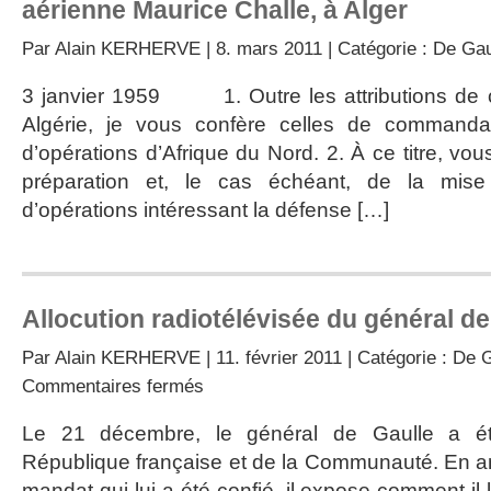
aérienne Maurice Challe, à Alger
Par
Alain KERHERVE
| 8. mars 2011 | Catégorie :
De Gau
3 janvier 1959 1. Outre les attributions de
Algérie, je vous confère celles de command
d’opérations d’Afrique du Nord. 2. À ce titre, vo
préparation et, le cas échéant, de la mi
d’opérations intéressant la défense […]
Allocution radiotélévisée du général de
Par
Alain KERHERVE
| 11. février 2011 | Catégorie :
De G
sur
Commentaires fermés
Allocution
radiotélévisée
Le 21 décembre, le général de Gaulle a ét
du
République française et de la Communauté. En an
général
de
mandat qui lui a été confié, il expose comment il 