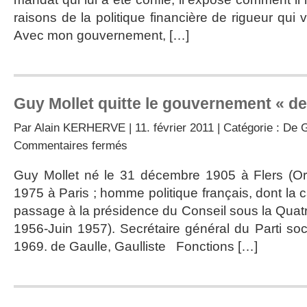
Gaulle
raisons de la politique financière de rigueur qui
Avec mon gouvernement, […]
Guy Mollet quitte le gouvernement « de
Par
Alain KERHERVE
| 11. février 2011 | Catégorie :
De G
sur
Commentaires fermés
Guy
Mollet
Guy Mollet né le 31 décembre 1905 à Flers (Orn
quitte
1975 à Paris ; homme politique français, dont la 
le
gouvernement
passage à la présidence du Conseil sous la Quatr
« de
1956-Juin 1957). Secrétaire général du Parti soc
Gaulle »
1969. de Gaulle, Gaulliste Fonctions […]