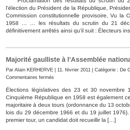
Proclamation des résultats du scrutin du 
de
l’élection du Président de la République, Prési
Gaulle
élu
Commission constitutionnelle provisoire, Vu la C
Président
1958 … … les résultats du scrutin du 21 dé
de
la
définitivement arrêtés ainsi qu’il suit : Électeurs ins
République
Majorité gaulliste à l’Assemblée nation
Par
Alain KERHERVE
| 11. février 2011 | Catégorie :
De G
sur
Commentaires fermés
Majorité
gaulliste
Élections législatives des 23 et 30 novembre
à
Cinquième République en 1958 est également cel
l’Assemblée
nationale
majoritaire à deux tours (ordonnance du 13 octob
lois du 29 décembre 1966 et du 19 juillet 1976).
premier tour, un candidat doit recueillir la […]