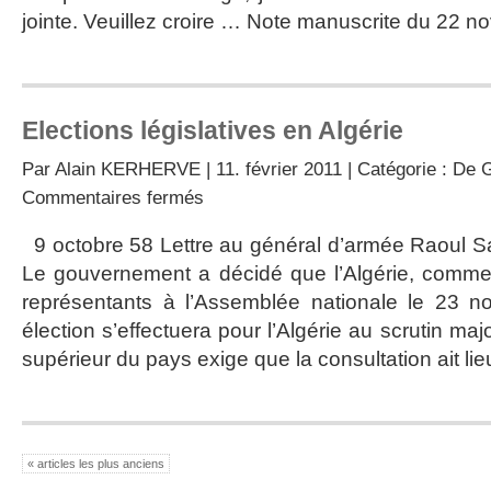
et
jointe. Veuillez croire … Note manuscrite du 22 
la
Guinée
Elections législatives en Algérie
Par
Alain KERHERVE
| 11. février 2011 | Catégorie :
De G
sur
Commentaires fermés
Elections
législatives
9 octobre 58 Lettre au général d’armée Raoul 
en
Le gouvernement a décidé que l’Algérie, comme l
Algérie
représentants à l’Assemblée nationale le 23 n
élection s’effectuera pour l’Algérie au scrutin major
supérieur du pays exige que la consultation ait li
« articles les plus anciens