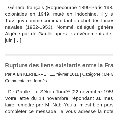
de
Général français (Roquecourbe 1899-Paris 1984)
Charles
coloniales en 1949, muté en Indochine, il y 
de
Gaulle
Tassigny comme commandant en chef des forces a
à
navales (1952-1953). Nommé délégué génér
Raoul
Salan
Algérie par de Gaulle après les événements de m
juin […]
Rupture des liens existants entre la Fr
Par
Alain KERHERVE
| 11. février 2011 | Catégorie :
De G
sur
Commentaires fermés
Rupture
des
De Gaulle à Sékou Touré* (22 novembre 1958) 
liens
Votre lettre du 14 novembre, répondant au me
existants
entre
faire remettre par M. Nabi-Youla, m’est bien par
la
compléter ce message, je vous adresse la note
France