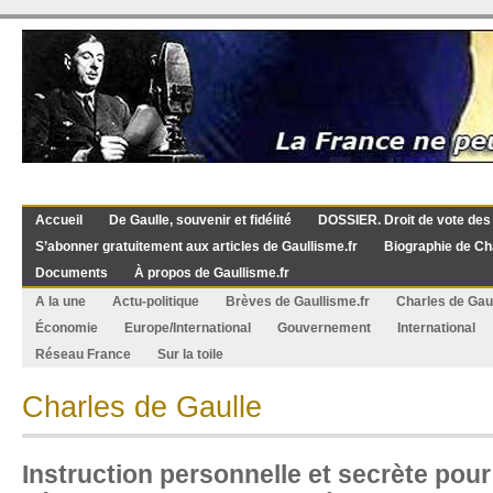
Accueil
De Gaulle, souvenir et fidélité
DOSSIER. Droit de vote des
S’abonner gratuitement aux articles de Gaullisme.fr
Biographie de Ch
Documents
À propos de Gaullisme.fr
A la une
Actu-politique
Brèves de Gaullisme.fr
Charles de Gau
Économie
Europe/International
Gouvernement
International
Réseau France
Sur la toile
Charles de Gaulle
Instruction personnelle et secrète pour