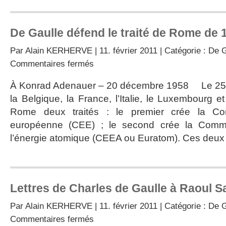
De Gaulle défend le traité de Rome de 
Par
Alain KERHERVE
| 11. février 2011 | Catégorie :
De G
sur
Commentaires fermés
De
Gaulle
À Konrad Adenauer – 20 décembre 1958 Le 25 m
défend
la Belgique, la France, l’Italie, le Luxembourg 
le
traité
Rome deux traités : le premier crée la C
de
européenne (CEE) ; le second crée la Com
Rome
de
l’énergie atomique (CEEA ou Euratom). Ces deux t
1957
Lettres de Charles de Gaulle à Raoul S
Par
Alain KERHERVE
| 11. février 2011 | Catégorie :
De G
sur
Commentaires fermés
Lettres