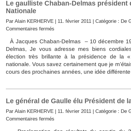
Le gaulliste Chaban-Delmas président
Nationale
Par
Alain KERHERVE
| 11. février 2011 | Catégorie :
De G
sur
Commentaires fermés
Le
gaulliste
À Jacques Chaban-Delmas – 10 décembre 1
Chaban-
Delmas, Je vous adresse mes biens cordiales f
Delmas
président
élection très brillante à la présidence de la
de
nationale. Vous savez certainement que je m’étais 
l’Assemblée
Nationale
cours des prochaines années, une idée différente 
Le général de Gaulle élu Président de 
Par
Alain KERHERVE
| 11. février 2011 | Catégorie :
De G
sur
Commentaires fermés
Le
général