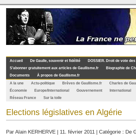
Accueil
De Gaulle, souvenir et fidélité
DOSSIER. Droit de vote des
S’abonner gratuitement aux articles de Gaullisme.fr
Biographie de Ch
Documents
À propos de Gaullisme.fr
A la une
Actu-politique
Brèves de Gaullisme.fr
Charles de Gau
Économie
Europe/International
Gouvernement
International
Réseau France
Sur la toile
Elections législatives en Algérie
Par
Alain KERHERVE
| 11. février 2011 | Catégorie :
De G