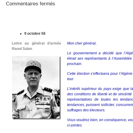
sur
Commentaires fermés
Elections
législatives
en
Algérie
9 octobre 58
Lettre au général d’armée
Mon cher général,
Raoul Salan
Le gouvernement a décidé que l’Algé
élirait ses représentants à l’Assemblé
prochain.
Cette élection s’effectuera pour l’Algérie
tour.
L’intérêt supérieur du pays exige que la
des conditions de liberté et de sincérité
représentatives de toutes les tendan
tendances, puissent solliciter, concurre
suffrages des électeurs.
Vous voudrez bien, en conséquence, vou
ci-jointes.