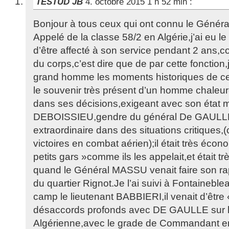
TESTUD JB
4. octobre 2015 1 h 52 min
:
Bonjour à tous ceux qui ont connu le Génér
Appelé de la classe 58/2 en Algérie,j’ai eu le
d’être affecté à son service pendant 2 ans
du corps,c’est dire que de par cette fonction
grand homme les moments historiques de cet
le souvenir très présent d’un homme chaleur
dans ses décisions,exigeant avec son état m
DEBOISSIEU,gendre du général De GAULLE;
extraordinaire dans des situations critiques,(c
victoires en combat aérien);il était très écon
petits gars »comme ils les appelait,et était tr
quand le Général MASSU venait faire son ra
du quartier Rignot.Je l’ai suivi à Fontainebl
camp le lieutenant BABBIERI,il venait d’être
désaccords profonds avec DE GAULLE sur la
Algérienne,avec le grade de Commandant e