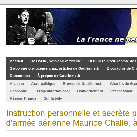
Accueil
De Gaulle, souvenir et fidélité
DOSSIER. Droit de vote des
S’abonner gratuitement aux articles de Gaullisme.fr
Biographie de Ch
Documents
À propos de Gaullisme.fr
A la une
Actu-politique
Brèves de Gaullisme.fr
Charles de Gau
Économie
Europe/International
Gouvernement
International
Réseau France
Sur la toile
Instruction personnelle et secrète p
d’armée aérienne Maurice Challe, à