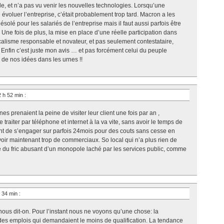
lle, et n’a pas vu venir les nouvelles technologies. Lorsqu’une
 évoluer l’entreprise, c’était probablement trop tard. Macron a les
olé pour les salariés de l’entreprise mais il faut aussi parfois être
é. Une fois de plus, la mise en place d’une réelle participation dans
dicalisme responsable et novateur, et pas seulement contestataire,
e. Enfin c’est juste mon avis … et pas forcément celui du peuple
ts de nos idées dans les urnes !!
2 h 52 min
:
s prenaient la peine de visiter leur client une fois par an ,
raiter par téléphone et internet à la va vite, sans avoir le temps de
raint de s’engager sur parfois 24mois pour des couts sans cesse en
voir maintenant trop de commerciaux. So local qui n’a plus rien de
e du fric abusant d’un monopole laché par les services public, comme
h 34 min
:
ous dit-on. Pour l’instant nous ne voyons qu’une chose: la
t des emplois qui demandaient le moins de qualification. La tendance