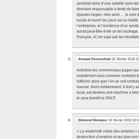
semblait alors d’une solidité sans fai
direction responsable a tenté de faire
épaules larges, mes amis … je suis dés
lucide et ouvrir les yeux sur la réalit
l’entreprise, et l’existence d’un syn
aurait peut-être évité un tel naufrag
Français, si j’en juge par les résulta
Arnaud Ducourthial
15. février 2018 2
Autrefois les commerciaux pages jaune
maintenant nous sommes contraint de t
réfléchir alors que l’on se voit cont
hausse. Alors évidemment, il doit y a
local, est devenu une machine a fair
le sera bientôt la SNCF.
Edmond Romano
19. février 2018 10 
« La modernité créée des emplois » n
destruction d’emplois et qui plus es