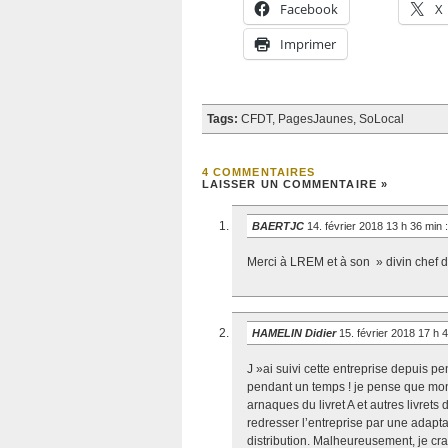
Facebook
X
Imprimer
Tags:
CFDT
,
PagesJaunes
,
SoLocal
4 COMMENTAIRES
LAISSER UN COMMENTAIRE »
BAERTJC
14. février 2018 13 h 36 min
:
Merci à LREM et à son » divin chef de
HAMELIN Didier
15. février 2018 17 h 
J »ai suivi cette entreprise depuis pe
pendant un temps ! je pense que mon 
arnaques du livret A et autres livre
redresser l’entreprise par une adapt
distribution. Malheureusement, je cra