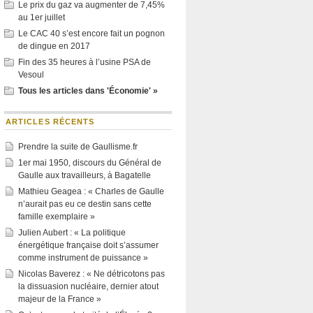
Le prix du gaz va augmenter de 7,45%
au 1er juillet
Le CAC 40 s’est encore fait un pognon
de dingue en 2017
Fin des 35 heures à l’usine PSA de
Vesoul
Tous les articles dans 'Économie' »
ARTICLES RÉCENTS
Prendre la suite de Gaullisme.fr
1er mai 1950, discours du Général de
Gaulle aux travailleurs, à Bagatelle
Mathieu Geagea : « Charles de Gaulle
n’aurait pas eu ce destin sans cette
famille exemplaire »
Julien Aubert : « La politique
énergétique française doit s’assumer
comme instrument de puissance »
Nicolas Baverez : « Ne détricotons pas
la dissuasion nucléaire, dernier atout
majeur de la France »