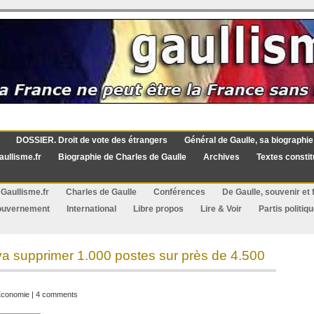
DOSSIER. Droit de vote des étrangers
Général de Gaulle, sa biographie
aullisme.fr
Biographie de Charles de Gaulle
Archives
Textes constit
Gaullisme.fr
Charles de Gaulle
Conférences
De Gaulle, souvenir et f
ouvernement
International
Libre propos
Lire & Voir
Partis politiq
a supprimer 1.000 postes sur près de 4.500
conomie
|
4 comments