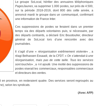
Le groupe SoLocal, héritier des annuaires téléphoniques
PagesJaunes
, va supprimer 1.000 postes, sur près de 4.500,
sur la période 2018-2019, dont 800 dès cette année, a
annoncé mardi le groupe dans un communiqué, confirmant
une information de France Inter.
Ces suppressions de postes se feraient dans un premier
temps via des départs volontaires puis, si nécessaire, par
des départs contraints, a déclaré Eric Boustouller, directeur
général de SoLocal lors d’une rencontre avec des
journalistes.
Il s’agit d’une «
réorganisation extrêmement violente
« , a
réagi Belhassen Essaadi, de la CFDT. «
On s’attendait à une
réorganisation, mais pas de cette taille. Tous les services
sont touchés
« , a -t-il ajouté. Une moitié des suppressions de
postes viserait les commerciaux, responsables commerciaux
et directeurs des ventes.
 en province, en resteraient quatre. Des services seront regroupés au
e), selon les syndicats.
(Avec AFP)