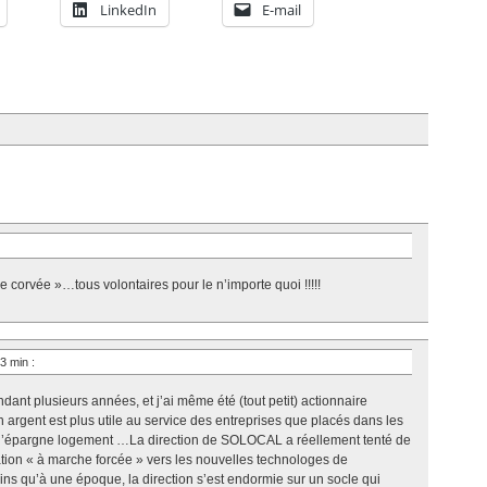
LinkedIn
E-mail
 corvée »…tous volontaires pour le n’importe quoi !!!!!
43 min
:
ndant plusieurs années, et j’ai même été (tout petit) actionnaire
argent est plus utile au service des entreprises que placés dans les
ts d’épargne logement …La direction de SOLOCAL a réellement tenté de
ation « à marche forcée » vers les nouvelles technologes de
ins qu’à une époque, la direction s’est endormie sur un socle qui