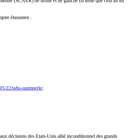
ienne (SCAER) de droite et de gauche (si tenté que cela ait un
mpire étasunien .
05/22/tafta-quimperle/
aux décisions des Etats-Unis allié inconditionnel des grands