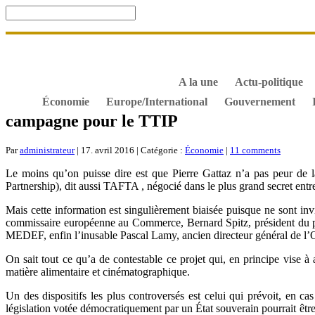
Accueil
De Gaulle, souvenir et fidélité
DOSSIER. Dro
S’abonner gratuitement aux articles de Gaullisme.fr
B
À propos de Gaullisme.fr
A la une
Actu-politique
Économie
Europe/International
Gouvernement
campagne pour le TTIP
Par
administrateur
| 17. avril 2016 | Catégorie :
Économie
|
11 comments
Le moins qu’on puisse dire est que Pierre Gattaz n’a pas peur de l
Partnership), dit aussi TAFTA , négocié dans le plus grand secret entr
Mais cette information est singulièrement biaisée puisque ne sont inv
commissaire européenne au Commerce, Bernard Spitz, président du p
MEDEF, enfin l’inusable Pascal Lamy, ancien directeur général de l’
On sait tout ce qu’a de contestable ce projet qui, en principe vise à
matière alimentaire et cinématographique.
Un des dispositifs les plus controversés est celui qui prévoit, en ca
législation votée démocratiquement par un État souverain pourrait être