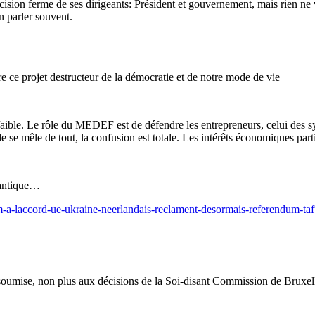
décision ferme de ses dirigeants: Président et gouvernement, mais rien ne
n parler souvent.
 ce projet destructeur de la démocratie et de notre mode de vie
ble. Le rôle du MEDEF est de défendre les entrepreneurs, celui des synd
e se mêle de tout, la confusion est totale. Les intérêts économiques partic
lantique…
m-a-laccord-ue-ukraine-neerlandais-reclament-desormais-referendum-taf
 soumise, non plus aux décisions de la Soi-disant Commission de Bruxell