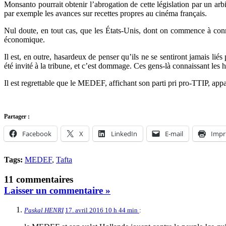
Monsanto pourrait obtenir l’abrogation de cette législation par un ar
par exemple les avances sur recettes propres au cinéma français.
Nul doute, en tout cas, que les États-Unis, dont on commence à conna
économique.
Il est, en outre, hasardeux de penser qu’ils ne se sentiront jamais liés
été invité à la tribune, et c’est dommage. Ces gens-là connaissant les ha
Il est regrettable que le MEDEF, affichant son parti pri pro-TTIP, app
Partager :
Facebook
X
LinkedIn
E-mail
Impr
Tags:
MEDEF
,
Tafta
11 commentaires
Laisser un commentaire »
Paskal HENRI
17. avril 2016 10 h 44 min
: