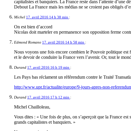
capitalistes et banquiers. La France reste dans l’attente d’une 
Debout La France mais les médias ne se croient pas obligés d’e
Michel
17. avril 2016 14 h 38 min
:
On est bien d’accord
Nicolas doit marteler en permanence son opposition ferme contre
Edmond Romano
17. avril 2016 14 h 58 min
:
Nous voyons une fois encore combien le Pouvoir politique est fai
et le devoir de conduire la France vers l’avenir. Or, tout le mond
Durand
17. avril 2016 16 h 19 min
:
Les Pays bas réclament un référendum contre le Traité Transat
http://www.upr.fr/actualite/europe/9-jours-apres-non-referendu
Durand
17. avril 2016 17 h 12 min
:
Michel Chailloleau,
Vous dites : « Une fois de plus, on s’aperçoit que la France est
grands capitalistes et banquiers. »