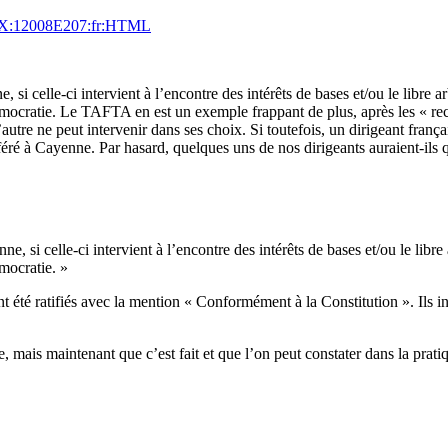
ELEX:12008E207:fr:HTML
 si celle-ci intervient à l’encontre des intérêts de bases et/ou le libre 
émocratie. Le TAFTA en est un exemple frappant de plus, après les « rec
utre ne peut intervenir dans ses choix. Si toutefois, un dirigeant frança
nsféré à Cayenne. Par hasard, quelques uns de nos dirigeants auraient-ils
e, si celle-ci intervient à l’encontre des intérêts de bases et/ou le libr
mocratie. »
t été ratifiés avec la mention « Conformément à la Constitution ». Ils in
de, mais maintenant que c’est fait et que l’on peut constater dans la prati