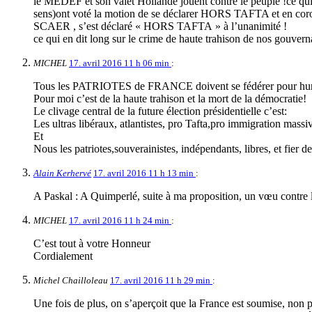
le MEDEF et son valet Hollande jouent contre le peuple !ce qu
sens)ont voté la motion de se déclarer HORS TAFTA et en coro
SCAER , s’est déclaré « HORS TAFTA » à l’unanimité !
ce qui en dit long sur le crime de haute trahison de nos gouvern
MICHEL
17. avril 2016 11 h 06 min
:
Tous les PATRIOTES de FRANCE doivent se fédérer pour hurl
Pour moi c’est de la haute trahison et la mort de la démocratie!
Le clivage central de la future élection présidentielle c’est:
Les ultras libéraux, atlantistes, pro Tafta,pro immigration massi
Et
Nous les patriotes,souverainistes, indépendants, libres, et fier 
Alain Kerhervé
17. avril 2016 11 h 13 min
:
A Paskal : A Quimperlé, suite à ma proposition, un vœu contre
MICHEL
17. avril 2016 11 h 24 min
:
C’est tout à votre Honneur
Cordialement
Michel Chailloleau
17. avril 2016 11 h 29 min
:
Une fois de plus, on s’aperçoit que la France est soumise, non 