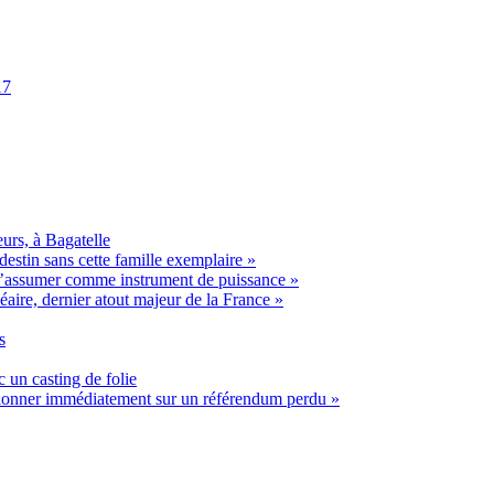
17
urs, à Bagatelle
estin sans cette famille exemplaire »
t s’assumer comme instrument de puissance »
éaire, dernier atout majeur de la France »
s
 un casting de folie
ssionner immédiatement sur un référendum perdu »