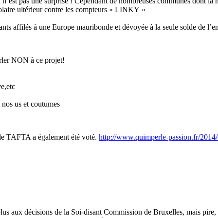
i n’est pas une surprise ! Cependant de nombreuses communes dont la m
laire ultérieur contre les compteurs « LINKY »
ants affilés à une Europe mauribonde et dévoyée à la seule solde de l’e
er NON à ce projet!
ve,etc
de nos us et coutumes
 le TAFTA a également été voté.
http://www.quimperle-passion.fr/2014/
plus aux décisions de la Soi-disant Commission de Bruxelles, mais pire, 