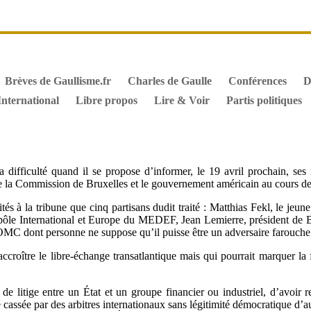
it de vote des étrangers
Général de Gaulle, sa biographie
M
iographie de Charles de Gaulle
Archives
Textes constitutionn
Brèves de Gaullisme.fr
Charles de Gaulle
Conférences
D
International
Libre propos
Lire & Voir
Partis politiques
a difficulté quand il se propose d’informer, le 19 avril prochain, se
e la Commission de Bruxelles et le gouvernement américain au cours des d
ités à la tribune que cinq partisans dudit traité : Matthias Fekl, le je
ôle International et Europe du MEDEF, Jean Lemierre, président de BN
OMC dont personne ne suppose qu’il puisse être un adversaire farouche
 accroître le libre-échange transatlantique mais qui pourrait marquer la
s de litige entre un État et un groupe financier ou industriel, d’avoir 
 cassée par des arbitres internationaux sans légitimité démocratique d’a