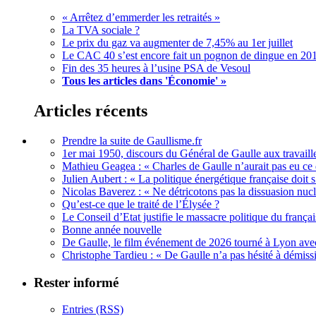
« Arrêtez d’emmerder les retraités »
La TVA sociale ?
Le prix du gaz va augmenter de 7,45% au 1er juillet
Le CAC 40 s’est encore fait un pognon de dingue en 20
Fin des 35 heures à l’usine PSA de Vesoul
Tous les articles dans 'Économie' »
Articles récents
Prendre la suite de Gaullisme.fr
1er mai 1950, discours du Général de Gaulle aux travaille
Mathieu Geagea : « Charles de Gaulle n’aurait pas eu ce d
Julien Aubert : « La politique énergétique française doi
Nicolas Baverez : « Ne détricotons pas la dissuasion nucl
Qu’est-ce que le traité de l’Élysée ?
Le Conseil d’Etat justifie le massacre politique du françai
Bonne année nouvelle
De Gaulle, le film événement de 2026 tourné à Lyon avec
Christophe Tardieu : « De Gaulle n’a pas hésité à démi
Rester informé
Entries (RSS)