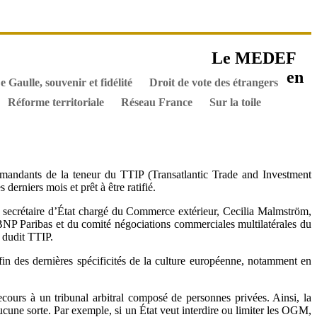
es ouvrages
Le MEDEF
els
Hommes de l’Histoire
Documents
en
e Gaulle, souvenir et fidélité
Droit de vote des étrangers
Réforme territoriale
Réseau France
Sur la toile
s mandants de la teneur du TTIP (Transatlantic Trade and Investment
erniers mois et prêt à être ratifié.
une secrétaire d’État chargé du Commerce extérieur, Cecilia Malmström,
P Paribas et du comité négociations commerciales multilatérales du
 dudit TTIP.
 fin des dernières spécificités de la culture européenne, notamment en
recours à un tribunal arbitral composé de personnes privées. Ainsi, la
ucune sorte. Par exemple, si un État veut interdire ou limiter les OGM,