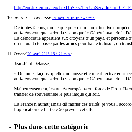
http://eur-lex.europa.eu/LexUriServ/LexUriServ.do?uri=C
JEAN-PAUL DELAISSE
19. avril 2016 16 h 45 min
:
De toutes façons, quelle que puisse être une directive européenne,
anti-démocratique, selon la vision que le Général avait de la D
La démocratie appartient aux citoyens d’un pays, et personne d’a
où il aurait été passé par les armes pour haute trahison, ou tra
Durand
20. avril 2016 16 h 21 min
:
Jean-Paul Délaisse,
« De toutes façons, quelle que puisse être une directive européenn
anti-démocratique, selon la vision que le Général avait de la Dé
Malheureusement, les traités européens ont force de Droit. Ils on
transfer de souverainete le plus inique qui soit.
La France n’aurait jamais dû ratifier ces traités, je vous l’accor
l’application de l’article 50 prévu à cet effet.
Plus dans cette catégorie