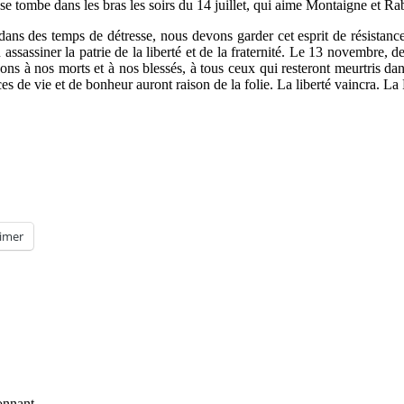
 se tombe dans les bras les soirs du 14 juillet, qui aime Montaigne et Ra
ans des temps de détresse, nous devons garder cet esprit de résistanc
ssassiner la patrie de la liberté et de la fraternité. Le 13 novembre, de
ns à nos morts et à nos blessés, à tous ceux qui resteront meurtris d
s de vie et de bonheur auront raison de la folie. La liberté vaincra. La
imer
onnant.