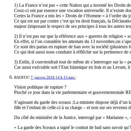
1) La France n’est pas « cette Nation qui a inventé les Droits 
Ceux-ci ont par essence une vocation universelle. Il n’existe d
Certes la France a mis les « Droits de l’Homme » à l’ordre du jo
Ce qui est sur par contre c’est qu’en droit français, la Déclara
majeur (imposant le respect de ses principes à tous les autres te
2) Il n’est pas sur que la référence aux « guerres de religion » so
En effet, si l’on considère les attentats du 13 novembre,on s’ape
Ce sont des parias en rupture de ban avec la société (plusieurs 
Ce qui doit aussi nous conduire à réfléchir sur la pertinence de
3) Enfin, il conviendrait tout de même de s’interroger sur la « 
Car aussi exécrable soit l’Etat Islamique en Irak et au Levant, il
BAERTJC
7. janvier 2016 14 h 13 min
:
Vision politique de rupture ?
Pioché ce jour dans la vie parlementaire et gouvernementale 
S’agissant du garde des sceaux :La ministre dispose déjà d’un l
fille et l’enfant de celle-ci à sa charge – et non sur ses revenus 
Du côté du ministère de la Justice, interrogé par « Marianne », « 
« La garde des Sceaux a signé le contrat de bail sans savoir qu’I