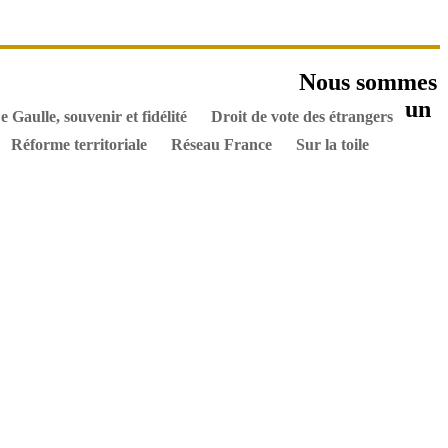
es ouvrages
Nous sommes
els
Hommes de l’Histoire
Documents
un
e Gaulle, souvenir et fidélité
Droit de vote des étrangers
Réforme territoriale
Réseau France
Sur la toile