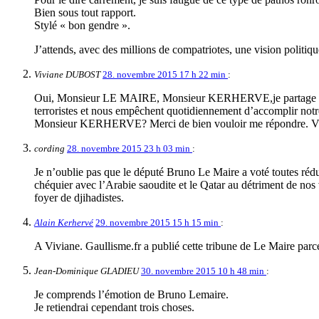
Bien sous tout rapport.
Stylé « bon gendre ».
J’attends, avec des millions de compatriotes, une vision politiq
Viviane DUBOST
28. novembre 2015 17 h 22 min
:
Oui, Monsieur LE MAIRE, Monsieur KERHERVE,je partage ce co
terroristes et nous empêchent quotidiennement d’accomplir notre
Monsieur KERHERVE? Merci de bien vouloir me répondre.
cording
28. novembre 2015 23 h 03 min
:
Je n’oublie pas que le député Bruno Le Maire a voté toutes réduct
chéquier avec l’Arabie saoudite et le Qatar au détriment de nos v
foyer de djihadistes.
Alain Kerhervé
29. novembre 2015 15 h 15 min
:
A Viviane. Gaullisme.fr a publié cette tribune de Le Maire parc
Jean-Dominique GLADIEU
30. novembre 2015 10 h 48 min
:
Je comprends l’émotion de Bruno Lemaire.
Je retiendrai cependant trois choses.