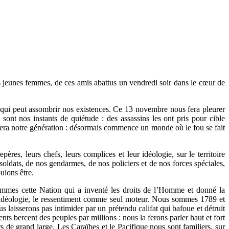
s jeunes femmes, de ces amis abattus un vendredi soir dans le cœur de
e qui peut assombrir nos existences. Ce 13 novembre nous fera pleurer
nt nos instants de quiétude : des assassins les ont pris pour cible
era notre génération : désormais commence un monde où le fou se fait
ères, leurs chefs, leurs complices et leur idéologie, sur le territoire
soldats, de nos gendarmes, de nos policiers et de nos forces spéciales,
ulons être.
mmes cette Nation qui a inventé les droits de l’Homme et donné la
idéologie, le ressentiment comme seul moteur. Nous sommes 1789 et
laisserons pas intimider par un prétendu califat qui bafoue et détruit
nts bercent des peuples par millions : nous la ferons parler haut et fort
de grand large. Les Caraïbes et le Pacifique nous sont familiers, sur