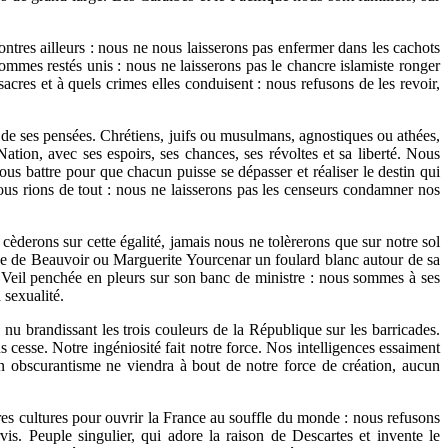
ontres ailleurs : nous ne nous laisserons pas enfermer dans les cachots
ommes restés unis : nous ne laisserons pas le chancre islamiste ronger
cres et à quels crimes elles conduisent : nous refusons de les revoir,
gré de ses pensées. Chrétiens, juifs ou musulmans, agnostiques ou athées,
tion, avec ses espoirs, ses chances, ses révoltes et sa liberté. Nous
us battre pour que chacun puisse se dépasser et réaliser le destin qui
nous rions de tout : nous ne laisserons pas les censeurs condamner nos
derons sur cette égalité, jamais nous ne tolèrerons que sur notre sol
ne de Beauvoir ou Marguerite Yourcenar un foulard blanc autour de sa
 Veil penchée en pleurs sur son banc de ministre : nous sommes à ses
 sexualité.
 nu brandissant les trois couleurs de la République sur les barricades.
 cesse. Notre ingéniosité fait notre force. Nos intelligences essaiment
un obscurantisme ne viendra à bout de notre force de création, aucun
utres cultures pour ouvrir la France au souffle du monde : nous refusons
vis. Peuple singulier, qui adore la raison de Descartes et invente le