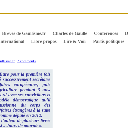
it de vote des étrangers
Général de Gaulle, sa biographie
M
iographie de Charles de Gaulle
Archives
Textes constitutionn
Brèves de Gaullisme.fr
Charles de Gaulle
Conférences
D
International
Libre propos
Lire & Voir
Partis politiques
ullisme.fr
|
7 comments
Eure pour la première fois
é successivement secrétaire
aires européennes, puis
griculture pendant 3 ans.
ord avec ses convictions et
dèle démocratique qu’il
missionne du corps des
ffaires étrangères à la suite
 comme député en 2012.
s l’auteur de plusieurs livres
st « Jours de pouvoir ».