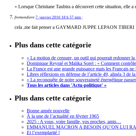
« Lorsque Christiane Taubira a découvert cette situation, elle a 
fremondiere
7. janvier 2016 18 h 57 min
:
cela ,me fait penser a GAYMARD JUPPE LEPAON TIBERI
Plus dans cette catégorie
« La motion de censure, un outil qui pourrait redonner la 
Dominique Reynié et Malika Sorel : « Comment contrôler
La France est une grande puissance mais les Français ne 
Libres réflexions en défense de l’article 49, alinéa 3 de l
« La reconquête de notre souveraineté énergétique passer
Tous les articles dans 'Actu-politique' »
Plus dans cette catégorie
Bonne année nouvelle
À la une de l’actualité en février 1965
2025 : A vous, votre famille, vos proches, amis…
EMMANUEL MACRON A BESOIN QU’ON LUI RAPP
Et l’exemplarité !