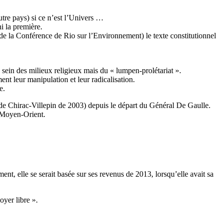
utre pays) si ce n’est l’Univers …
i la première.
e de la Conférence de Rio sur l’Environnement) le texte constitutionnel
u sein des milieux religieux mais du « lumpen-prolétariat ».
nt leur manipulation et leur radicalisation.
e.
isode Chirac-Villepin de 2003) depuis le départ du Général De Gaulle.
au Moyen-Orient.
t, elle se serait basée sur ses revenus de 2013, lorsqu’elle avait sa
oyer libre ».