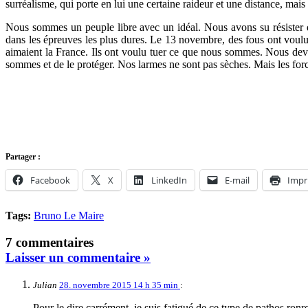
surréalisme, qui porte en lui une certaine raideur et une distance, mais
Nous sommes un peuple libre avec un idéal. Nous avons su résister d
dans les épreuves les plus dures. Le 13 novembre, des fous ont voulu a
aimaient la France. Ils ont voulu tuer ce que nous sommes. Nous devo
sommes et de le protéger. Nos larmes ne sont pas sèches. Mais les force
Partager :
Facebook
X
LinkedIn
E-mail
Impr
Tags:
Bruno Le Maire
7 commentaires
Laisser un commentaire »
Julian
28. novembre 2015 14 h 35 min
:
Pour le dire carrément, je suis fatigué de ce type de pathos ronr