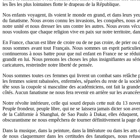
les îles les plus lointaines flotte le drapeau de la République.
Nos enfants voyagent, ils voient le monde en grand, et dans leurs yeux
du fanatisme. Nous avons connu les invasions, les conquêtes, nous avo
notre unité et nous dresser les uns contre les autres. Nous avons véc
nous voulons que chaque religion vive en paix sur notre territoire, dan
En France, chacun est libre de croire ou de ne pas croire, de prier ou d
nous sommes avant tout Français. Nous sommes un esprit particulier, 
continuerons à nous battre pour que nul enfant en France ne se réduis
grandit en lui. Nous prenons les choses les plus insignifiantes au sé
caricatures, restreindre notre liberté de pensée.
Nous sommes toutes ces femmes qui livrent un combat sans relâche pou
les femmes soient rabaissées, enfermées, séparées du reste de la so
tête sous la coupole si masculine des académiciens, ont fait la gra
côtés. Aucun fanatisme ne nous fera revenir en arrière sur les avancées d
Notre révolte intérieure, celle qui sourd depuis cette nuit du 13 nove
Peuple frondeur, peuple libre, qui ne se laissera jamais dicter son av
de la Californie à Shanghai, de Sao Paulo à Dakar, elles éduquent, 
obscurantisme ne nous empêchera de tourner définitivement la page d
Dans la musique, dans la peinture, dans la littérature ou dans les arts
de nous claquemurer dans les certitudes des fanatiques, nous refuson