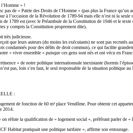
de l’Homme » !
onc pas de « Patrie des Droits de l’Homme » (pas plus la France qu’un a
ur à l’occasion de la Révolution de 1789-94 mais elle n’est ni la seule n
tion de 1789 est (avec le Préambule de la Constitution de 1946 et le text
xtes y compris la Constitution proprement dite).
it très judicieuse.
rçoit que leurs auteurs (du moins les exécutants) ne sont pas recrutés a
fois condamnés pour des délits de droit commun), ce qui facilite grandeme
 notre « vivre ensemble » puisque ces gens sont nés et ont vécu en Franc
pertinence » de notre politique internationnale inexistante (hormis l’ép
 n’est pas, loin s’en faut, le seul responsable de la situation politique 
REELLE :
ogement de fonction de 60 m² place Vendôme. Pour obtenir cet appartemen
de 2014.
on réfute la qualification de « logement social », préférant parler de « l
CF Habitat pratiquait une politique tarifaire », affirme son entourage.