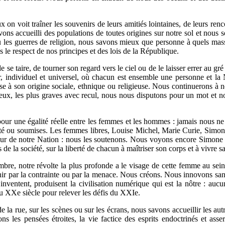
 on voit traîner les souvenirs de leurs amitiés lointaines, de leurs renc
ns accueilli des populations de toutes origines sur notre sol et nous s
u les guerres de religion, nous savons mieux que personne à quels massa
s le respect de nos principes et des lois de la République.
e se taire, de tourner son regard vers le ciel ou de le laisser errer au 
individuel et universel, où chacun est ensemble une personne et la Na
e à son origine sociale, ethnique ou religieuse. Nous continuerons à no
rieux, les plus graves avec recul, nous nous disputons pour un mot et 
r une égalité réelle entre les femmes et les hommes : jamais nous ne cè
ciété ou soumises. Les femmes libres, Louise Michel, Marie Curie, Simo
ndeur de notre Nation : nous les soutenons. Nous voyons encore Simone
e la société, sur la liberté de chacun à maîtriser son corps et à vivre sa
mbre, notre révolte la plus profonde a le visage de cette femme au sein
enir par la contrainte ou par la menace. Nous créons. Nous innovons sans
inventent, produisent la civilisation numérique qui est la nôtre : auc
u XXe siècle pour relever les défis du XXIe.
 de la rue, sur les scènes ou sur les écrans, nous savons accueillir les a
s les pensées étroites, la vie factice des esprits endoctrinés et asser