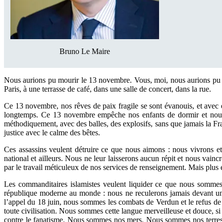
Bruno Le Maire
Nous aurions pu mourir le 13 novembre. Vous, moi, nous aurions pu no
Paris, à une terrasse de café, dans une salle de concert, dans la rue.
Ce 13 novembre, nos rêves de paix fragile se sont évanouis, et avec 
longtemps. Ce 13 novembre empêche nos enfants de dormir et nous re
méthodiquement, avec des balles, des explosifs, sans que jamais la 
justice avec le calme des bêtes.
Ces assassins veulent détruire ce que nous aimons : nous vivrons et no
national et ailleurs. Nous ne leur laisserons aucun répit et nous vain
par le travail méticuleux de nos services de renseignement. Mais plus
Les commanditaires islamistes veulent liquider ce que nous somme
république moderne au monde : nous ne reculerons jamais devant u
l’appel du 18 juin, nous sommes les combats de Verdun et le refus de 
toute civilisation. Nous sommes cette langue merveilleuse et douce, si f
contre le fanatisme. Nous sommes nos mers. Nous sommes nos terres et