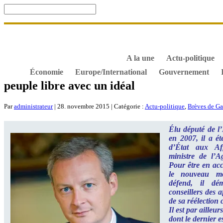
Accueil
De Gaulle, souvenir et fidélité
DOSSIER. Dro
S’abonner gratuitement aux articles de Gaullisme.fr
B
À propos de Gaullisme.fr
A la une
Actu-politique
Économie
Europe/International
Gouvernement
peuple libre avec un idéal
Par
administrateur
| 28. novembre 2015 | Catégorie :
Actu-politique
,
Brèves de Ga
Élu député de l’
en 2007, il a ét
d’État aux Aff
ministre de l’A
Pour être en acc
le nouveau mo
défend, il dé
conseillers des a
de sa réélection
Il est par ailleur
dont le dernier e