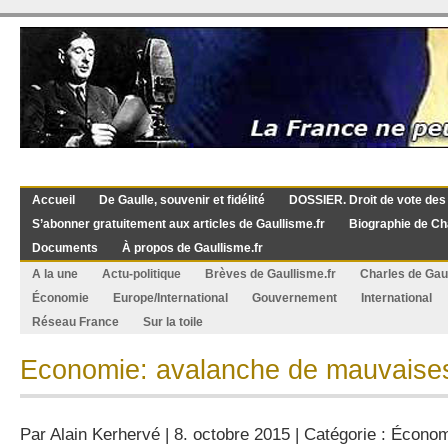
Accueil
De Gaulle, souvenir et fidélité
DOSSIER. Droit de vote des
S’abonner gratuitement aux articles de Gaullisme.fr
Biographie de Ch
Documents
À propos de Gaullisme.fr
A la une
Actu-politique
Brèves de Gaullisme.fr
Charles de Gau
Économie
Europe/International
Gouvernement
International
Réseau France
Sur la toile
Economie: avalanche de mauvaises 
Par
Alain Kerhervé
| 8. octobre 2015 | Catégorie :
Économ