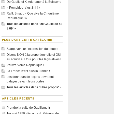
De Gaulle et K. Adenauer à la Boisserie
« Pompidou, c’est fini ! »
Rafik Smati : « Que vive la Cinquième
République ! »
Tous les articles dans 'De Gaulle de 58
à 69' »
PLUS DANS CETTE CATÉGORIE
S’appuyer sur l’expression du peuple
Disons NON à la proportionnelle et OUI
au scrutin à 1 tour pour les législatives !
Pauvre Vème République !
La France n’est plus la France !
Les donneurs de leçons devraient
balayer devant leurs portes
Tous les articles dans 'Libre propos' »
ARTICLES RÉCENTS
Prendre la suite de Gaullisme.fr
1er mai 1950, discours du Général de