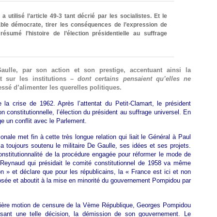
 utilisé l’article 49-3 tant décrié par les socialistes. Et le
able démocrate, tirer les conséquences de l’expression de
résumé l’histoire de l’élection présidentielle au suffrage
ulle, par son action et son prestige, accentuant ainsi la
t sur les institutions –
dont certains pensaient qu’elles ne
essé d’alimenter les querelles politiques.
 la crise de 1962. Après l’attentat du Petit-Clamart, le président
on constitutionnelle, l’élection du président au suffrage universel. En
ge un conflit avec le Parlement.
nale met fin à cette très longue relation qui liait le Général à Paul
toujours soutenu le militaire De Gaulle, ses idées et ses projets.
constitutionnalité de la procédure engagée pour réformer le mode de
. Reynaud qui présidait le comité constitutionnel de 1958 va même
on » et déclare que pour les républicains, la « France est ici et non
osée et aboutit à la mise en minorité du gouvernement Pompidou par
emière motion de censure de la Vème République, Georges Pompidou
mposant une telle décision, la démission de son gouvernement. Le