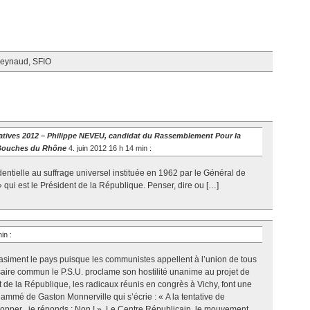
Reynaud
,
SFIO
islatives 2012 – Philippe NEVEU, candidat du Rassemblement Pour la
 Bouches du Rhône
4. juin 2012 16 h 14 min
:
identielle au suffrage universel instituée en 1962 par le Général de
 qui est le Président de la République. Penser, dire ou […]
min
:
uasiment le pays puisque les communistes appellent à l’union de tous
rsaire commun le P.S.U. proclame son hostilité unanime au projet de
t de la République, les radicaux réunis en congrès à Vichy, font une
ammé de Gaston Monnerville qui s’écrie : « A la tentative de
elopper , je réponds : Non ! ». Le Centre Républicain, le mouvement