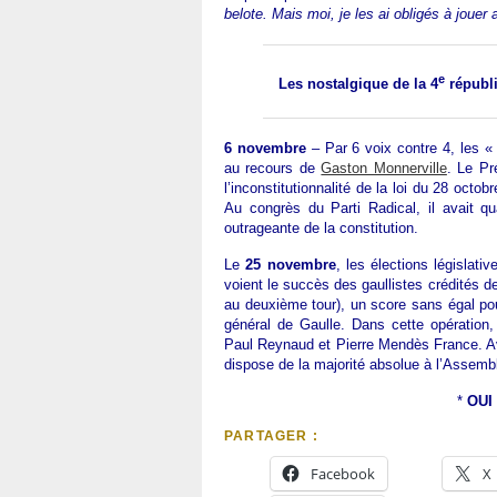
belote. Mais moi, je les ai obligés à jouer a
e
Les nostalgique de la 4
républi
6 novembre
– Par 6 voix contre 4, les «
au recours de
Gaston Monnerville
. Le Pr
l’inconstitutionnalité de la loi du 28 octo
Au congrès du Parti Radical, il avait qual
outrageante de la constitution.
Le
25 novembre
, les élections législat
voient le succès des gaullistes crédités 
au deuxième tour), un score sans égal pour
général de Gaulle. Dans cette opération, 
Paul Reynaud et Pierre Mendès France. Ave
dispose de la majorité absolue à l’Assemb
*
OUI 
PARTAGER :
Facebook
X