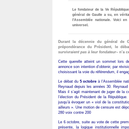
Le fondateur de la Ve République a
général de Gaulle a su, en vérit
l’Assemblée nationale. Voici en 
universel.
Durant la décennie du général de Ga
prépondérance du Président, le déba
survivraient pas à leur fondateur
– n’a c
Cette querelle atteint un sommet lors de
annonce son intention d’obtenir, par révisi
choisissant la voie du référendum, il enga
Le débat du
5 octobre
à l’Assemblée natio
Reynaud depuis les années 30. Reynaud a 
Mais il s’agit maintenant de juger de la 
l’élection du Président de la République
jusqu’à évoquer un « viol de la constituti
ailleurs ». Une motion de censure est dép
280 voix contre 200
Le 6 octobre, suite au vote de cette pr
présente, la logique institutionnelle i