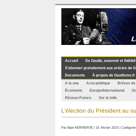
Accueil
De Gaulle, souvenir et fidélité
S’abonner gratuitement aux articles de G
Documents
À propos de Gaullisme.fr
A la une
Actu-politique
Brèves de 
Économie
Europe/International
G
Réseau France
Sur la toile
L’élection du Président au su
Par
Alain KERHERVE
| 19. février 2015 | Catégorie