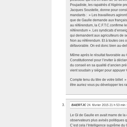
Poujadiste, les rapatriés d’Algérie p
Jacques Soustelle, donne pour consi
mandants : » Les travailleurs agiron
que de Gaulle demande aux français »
au référendum, la C.F.T.C.confirme le
référendum ». Les syndicats d’enseig
qui demandent aux agriculteurs de se
Non au référendum. Et à toutes ces op
défavorable. On est donc bien au-delà
Même aprés le résultat favorable au
Constitutionnel pour l’inviter à décla
du conseil en sa qualité d’ancien pré
vient soudain y siéger pour appuyer 
Compte tenu du titre de votre billet »
être auriez vous pu développer les r
BAERTJC
24. février 2015 21 h 53 min
:
Le Gl de Gaulle en avait marre de la 
observateurs plus avisés politiques 
C’est cela l’Intelligence suprême du 