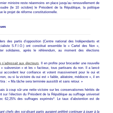
emier ministre reste néanmoins en place jusqu’au renouvellement de
oudre (le 10 octobre) le Président de la République, la politique
 le projet de réforme constitutionnelle.
ques
ders des partis d’opposition (Centre national des Indépendants et
ocialiste S.F.I.O.) ont constitué ensemble le « Cartel des Non »,
ster solidaires, après le référendum, au moment des élections
e s’adressait aux électeurs
. Il en profite pour brocarder une nouvelle
a « subversion » et les « factieux, tous partisans du non. Il a lancé
lui accordent leur confiance et votent massivement pour le oui et
on, ou si la victoire du oui est « faible, aléatoire, médiocre », il en
rtira : « Ma tâche sera terminée aussitôt et sans retour. »
is à coup sûr une nette victoire sur les conservatismes hérités de
t sur l’élection du Président de la République au suffrage universel
vec 62,25% des suffrages exprimés*. Le taux d’abstention est de
ant chefs des soi-disant partis auraient préféré continuer à jouer à la