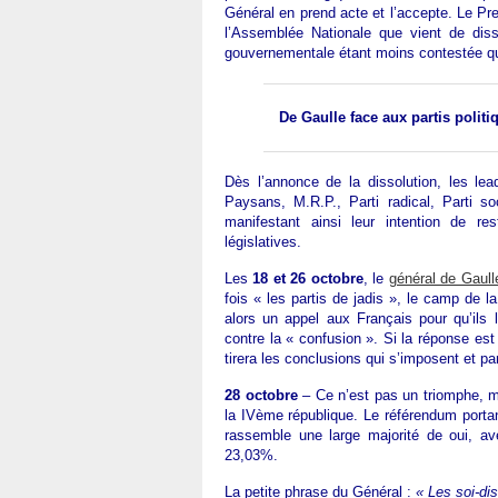
Général en prend acte et l’accepte. Le Pr
l’Assemblée Nationale que vient de diss
gouvernementale étant moins contestée que
De Gaulle face aux partis politi
Dès l’annonce de la dissolution, les lea
Paysans, M.R.P., Parti radical, Parti s
manifestant ainsi leur intention de re
législatives.
Les
18 et 26 octobre
, le
général de Gaull
fois « les partis de jadis », le camp de l
alors un appel aux Français pour qu’ils 
contre la « confusion ». Si la réponse est n
tirera les conclusions qui s’imposent et pa
28 octobre
– Ce n’est pas un triomphe, ma
la IVème république. Le référendum portan
rassemble une large majorité de oui, a
23,03%.
La petite phrase du Général :
« Les soi-dis