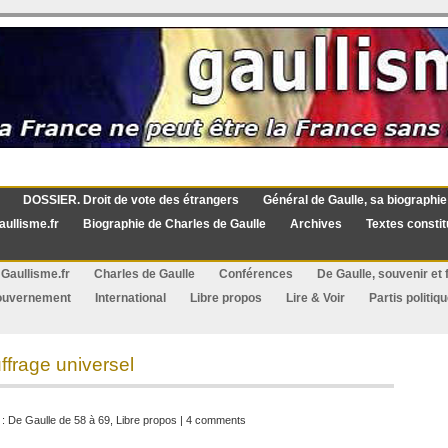
DOSSIER. Droit de vote des étrangers
Général de Gaulle, sa biographie
aullisme.fr
Biographie de Charles de Gaulle
Archives
Textes constit
Gaullisme.fr
Charles de Gaulle
Conférences
De Gaulle, souvenir et f
ouvernement
International
Libre propos
Lire & Voir
Partis politiq
ffrage universel
 :
De Gaulle de 58 à 69
,
Libre propos
|
4 comments