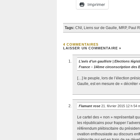
Imprimer
Tags:
CNI
,
Liens sur de Gaulle
,
MRP
,
Paul 
4 COMMENTAIRES
LAISSER UN COMMENTAIRE »
L’avis d’un gaulliste | Elections lég
France – 14ème circonscription des
[…] le peuple, lors de l’élection prés
Gaulle, est en mesure de « décréter »
Flamant rose
21. février 2015 12 h 54 
Le cartel des « non » représentait q
les républicains pour frapper l’adve
référendum plébiscitaire du présiden
ovation enthousiaste au discours enfl
plébiscite qui est en train de se dév