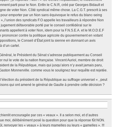
rennent parti pour le Non. Enfin le C.N.R, créé par Georges Bidault et
gne de voter Non. Côté syndical même chose. La C.G.T. prescrit à ses
t pour emporter par un Non sans équivoque le refus du blanc-seing
,.l’union des syndicats F.O appelle les travailleurs à répondre Non
 jugement défavorable porté par le conseil confédéral sur le
nants appellent à voter Non, idem pour la F.N.S.E.A. et le M.O.D.E.F
 prononcer contre la politique agricole du gouvernement en votant
positions, le Conseil d’État joint la sienne en donnant un avis
 d’un cartel.
 Général, le Président du Sénat s’adresse publiquement au Conseil
rer nul le vote de la nation française. Vincent Auriol, membre de droit
sident de la République, mais qui jusqu’alors n’y avait jamais paru,
Gaston Monnerville. comme vous le soulignez leur requête est rejetée.
 l’élection du président de la République au suffrage universel « , peut
aisons qui ont amené le général de Gaulle à prendre cette décision ?
chienlit encouragée par ces « veaux ». Il a selon moi, et d’autres
que moi, délibérément posé la question pour que la réponse fût NON.
Gl, renvoyer les « veaux » à leurs mamelles ou leurs « gamelles ». !!!