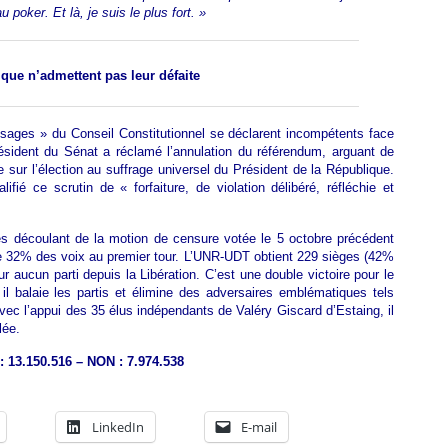
u poker. Et là, je suis le plus fort. »
que n’admettent pas leur défaite
 sages » du Conseil Constitutionnel se déclarent incompétents face
ésident du Sénat a réclamé l’annulation du référendum, arguant de
bre sur l’élection au suffrage universel du Président de la République.
ifié ce scrutin de « forfaiture, de violation délibéré, réfléchie et
ives découlant de la motion de censure votée le 5 octobre précédent
de 32% des voix au premier tour. L’UNR-UDT obtient 229 sièges (42%
 aucun parti depuis la Libération. C’est une double victoire pour le
il balaie les partis et élimine des adversaires emblématiques tels
c l’appui des 35 élus indépendants de Valéry Giscard d’Estaing, il
lée.
: 13.150.516 – NON : 7.974.538
LinkedIn
E-mail