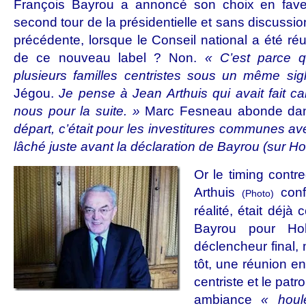
François Bayrou a annoncé son choix en fave
second tour de la présidentielle et sans discuss
précédente, lorsque le Conseil national a été réun
de ce nouveau label ? Non.
« C’est parce qu
plusieurs familles centristes sous un même sig
Jégou.
Je pense à Jean Arthuis qui avait fait
nous pour la suite. »
Marc Fesneau abonde dan
départ, c’était pour les investitures communes ave
lâché juste avant la déclaration de Bayrou (sur Hol
Or le timing contr
Arthuis
conf
(Photo)
réalité, était déj
Bayrou pour Ho
déclencheur final,
tôt, une réunion ent
centriste et le pa
ambiance
« houl