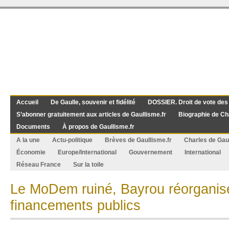
Accueil
De Gaulle, souvenir et fidélité
DOSSIER. Droit de vote des
S’abonner gratuitement aux articles de Gaullisme.fr
Biographie de Ch
Documents
À propos de Gaullisme.fr
A la une
Actu-politique
Brèves de Gaullisme.fr
Charles de Gau
Économie
Europe/International
Gouvernement
International
Réseau France
Sur la toile
Le MoDem ruiné, Bayrou réorganis
financements publics