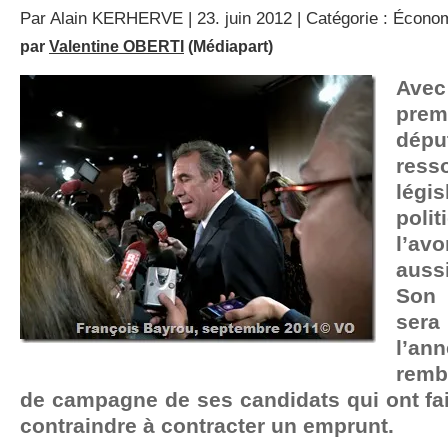
Par
Alain KERHERVE
| 23. juin 2012 | Catégorie :
Écono
par
Valentine OBERTI
(Médiapart)
Avec
pre
dépu
res
légis
pol
l’av
auss
Son 
sera
l’an
remb
de campagne de ses candidats qui ont fai
contraindre à contracter un emprunt.