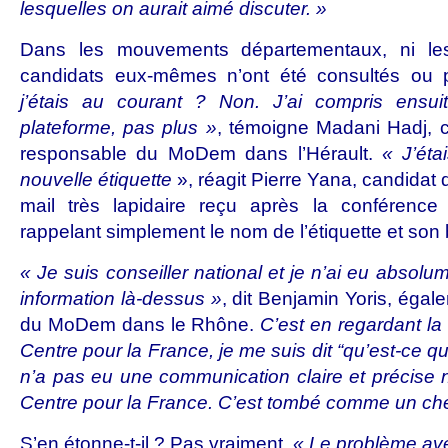
lesquelles on aurait aimé discuter. »
Dans les mouvements départementaux, ni les
candidats eux-mêmes n’ont été consultés ou 
j’étais au courant ? Non. J’ai compris ensuite
plateforme, pas plus »
, témoigne Madani Hadj, ca
responsable du MoDem dans l’Hérault.
« J’éta
nouvelle étiquette
», réagit Pierre Yana, candidat d
mail très lapidaire reçu après la conférenc
rappelant simplement le nom de l’étiquette et son 
« Je suis conseiller national et je n’ai eu abso
information là-dessus »
, dit Benjamin Yoris, ég
du MoDem dans le Rhône.
C’est en regardant la 
Centre pour la France, je me suis dit “qu’est-ce q
n’a pas eu une communication claire et précise n
Centre pour la France. C’est tombé comme un che
S’en étonne-t-il ? Pas vraiment.
« Le problème ave