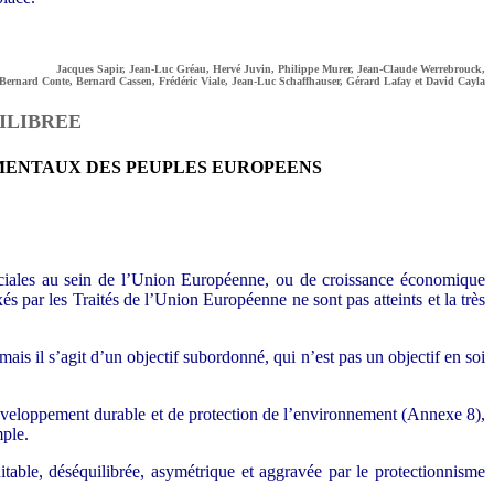
Jacques Sapir, Jean-Luc Gréau, Hervé Juvin, Philippe Murer, Jean-Claude Werrebrouck,
Bernard Conte, Bernard Cassen, Frédéric Viale, Jean-Luc Schaffhauser, Gérard Lafay et David Cayla
ILIBREE
MENTAUX DES PEUPLES EUROPEENS
sociales au sein de l’Union Européenne, ou de croissance économique
s par les Traités de l’Union Européenne ne sont pas atteints et la très
mais il s’agit d’un objectif subordonné, qui n’est pas un objectif en soi
veloppement durable et de protection de l’environnement (Annexe 8),
mple.
itable, déséquilibrée, asymétrique et aggravée par le protectionnisme