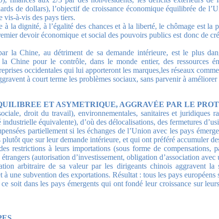
ds de dollars), l’objectif de croissance économique équilibrée de l’U
vis-à-vis des pays tiers.
 à la dignité, à l’égalité des chances et à la liberté, le chômage est la
remier devoir économique et social des pouvoirs publics est donc de cré
 la Chine, au détriment de sa demande intérieure, est le plus danger
la Chine pour le contrôle, dans le monde entier, des ressources éne
prises occidentales qui lui apporteront les marques,les réseaux commerc
ggravent à court terme les problèmes sociaux, sans parvenir à améliorer l
UILIBREE ET ASYMETRIQUE, AGGRAVÉE PAR LE PROT
ociale, droit du travail), environnementales, sanitaires et juridiques r
 industrielle équivalente), d’où des délocalisations, des fermetures d’
pensées partiellement si les échanges de l’Union avec les pays émergent
ns plutôt que sur leur demande intérieure, et qui ont préféré accumuler 
restrictions à leurs importations (sous forme de compensations, part
étrangers (autorisation d’investissement, obligation d’association avec u
ation arbitraire de sa valeur par les dirigeants chinois aggravent l
t à une subvention des exportations. Résultat : tous les pays européens s
e soit dans les pays émergents qui ont fondé leur croissance sur leurs
ES.