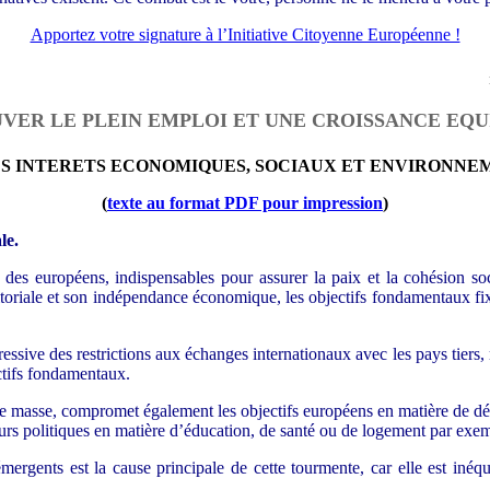
Apportez votre signature à l’Initiative Citoyenne Européenne !
VER LE PLEIN EMPLOI ET UNE CROISSANCE EQU
ES INTERETS ECONOMIQUES, SOCIAUX ET ENVIRONNE
(
texte au format PDF pour impression
)
le.
ie des européens, indispensables pour assurer la paix et la cohésion 
toriale et son indépendance économique, les objectifs fondamentaux fixé
gressive des restrictions aux échanges internationaux avec les pays tiers, 
ectifs fondamentaux.
 masse, compromet également les objectifs européens en matière de dé
eurs politiques en matière d’éducation, de santé ou de logement par exe
mergents est la cause principale de cette tourmente, car elle est inéqu