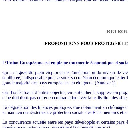
RETROU
PROPOSITIONS POUR PROTEGER L
L’Union Européenne est en pleine tourmente économique et socia
Qu’il s’agisse du plein emploi et de l’amélioration du niveau de v
équilibrée, indispensable pour assurer sa cohésion économique et terri
grande majorité des pays européens s’en éloignent. (Annexe 1).
Ces Traités fixent d’autres objectifs, en particulier la suppression pro
et ne doit donc pas entrer en contradiction avec la réalisation des obj
La dégradation des finances publiques, due notamment au chômage de
le maintien des systèmes de protection sociale des Etats membres et l
La concurrence actuelle entre les pays développés et certains pays é
monétaire de certains pays, notamment la Chine (Annexe 2).