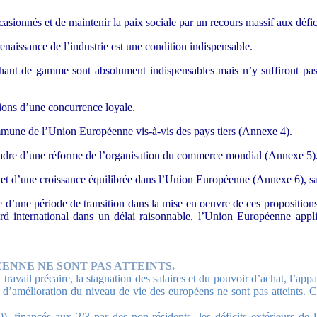
casionnés et de maintenir la paix sociale par un recours massif aux défic
naissance de l’industrie est une condition indispensable.
le haut de gamme sont absolument indispensables mais n’y suffiront pa
tions d’une concurrence loyale.
mune de l’Union Européenne vis-à-vis des pays tiers (Annexe 4).
cadre d’une réforme de l’organisation du commerce mondial (Annexe 5)
oi et d’une croissance équilibrée dans l’Union Européenne (Annexe 6), 
e d’une période de transition dans la mise en oeuvre de ces propositions
ord international dans un délai raisonnable, l’Union Européenne app
ENNE NE SONT PAS ATTEINTS.
ravail précaire, la stagnation des salaires et du pouvoir d’achat, l’appa
t d’amélioration du niveau de vie des européens ne sont pas atteints. Ce
), financés aux 2/3 par des non-résidents, les déficits extérieurs de 