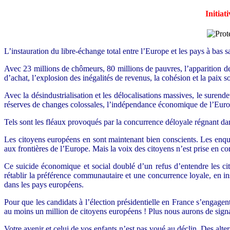
Initia
L’instauration du libre-échange total entre l’Europe et les pays à bas 
Avec 23 millions de chômeurs, 80 millions de pauvres, l’apparition de 
d’achat, l’explosion des inégalités de revenus, la cohésion et la paix 
Avec la désindustrialisation et les délocalisations massives, le sure
réserves de changes colossales, l’indépendance économique de l’Eur
Tels sont les fléaux provoqués par la concurrence déloyale régnant d
Les citoyens européens en sont maintenant bien conscients. Les enqu
aux frontières de l’Europe. Mais la voix des citoyens n’est prise en 
Ce suicide économique et social doublé d’un refus d’entendre les c
rétablir la préférence communautaire et une concurrence loyale, en in
dans les pays européens.
Pour que les candidats à l’élection présidentielle en France s’engagent
au moins un million de citoyens européens ! Plus nous aurons de signa
Votre avenir et celui de vos enfants n’est pas voué au déclin. Des alte