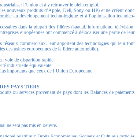
ustrialiser l’Union et à y retrouver le plein emploi.
ir les nouveaux produits d’Apple, Dell, Sony ou HP) et ne créent donc
orable au développement technologique et à l’optimisation technico-
saires dans la plupart des filières (spatial, informatique, télévision,
entreprises européennes ont commencé à délocaliser une partie de leur
es réseaux commerciaux, leur apportent des technologies qui leur font
iés des usines européennes de la filière automobile).
n voie de disparition rapide.
té industrielle équivalente.
 plus importants que ceux de l’Union Européenne.
ES PAYS TIERS.
oduits ou services provenant de pays dont les Balances de paiements
nal ne sera pas mis en oeuvre.
rnational relatif aux Droits Economiques, Sociaux et Culturels (articles