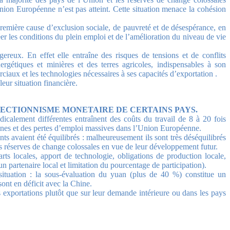
nion Européenne n’est pas atteint. Cette situation menace la cohésion
 première cause d’exclusion sociale, de pauvreté et de désespérance, en
er les conditions du plein emploi et de l’amélioration du niveau de vie
eux. En effet elle entraîne des risques de tensions et de conflits
rgétiques et minières et des terres agricoles, indispensables à son
iaux et les technologies nécessaires à ses capacités d’exportation .
eur situation financière.
ECTIONNISME MONETAIRE DE CERTAINS PAYS.
adicalement différentes entraînent des coûts du travail de 8 à 20 fois
usines et des pertes d’emploi massives dans l’Union Européenne.
s avaient été équilibrés : malheureusement ils sont très déséquilibrés
des réserves de change colossales en vue de leur développement futur.
s locales, apport de technologie, obligations de production locale,
n partenaire local et limitation du pourcentage de participation).
a situation : la sous-évaluation du yuan (plus de 40 %) constitue un
ont en déficit avec la Chine.
 exportations plutôt que sur leur demande intérieure ou dans les pays