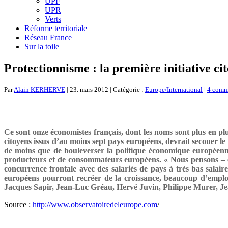
UPF
UPR
Verts
Réforme territoriale
Réseau France
Sur la toile
Protectionnisme : la première initiative c
Par
Alain KERHERVE
| 23. mars 2012 | Catégorie :
Europe/International
|
4 comm
Ce sont onze économistes français, dont les noms sont plus en plus
citoyens issus d’au moins sept pays européens, devrait secouer le
de moins que de bouleverser la politique économique européenne 
producteurs et de consommateurs européens. « Nous pensons – écri
concurrence frontale avec des salariés de pays à très bas salaires
européens pourront recréer de la croissance, beaucoup d’emploi
Jacques Sapir, Jean-Luc Gréau, Hervé Juvin, Philippe Murer, J
Source :
http://www.observatoiredeleurope.com
/