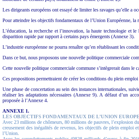
Les dirigeants européens ont essayé de limiter les ravages qu’elle a oc
Pour atteindre les objectifs fondamentaux de l’Union Européenne, la re
L’éducation, la recherche et l’innovation, la haute technologie et 
disparition rapide par rapport à certains pays émergents (Annexe 3).
L’industrie européenne ne pourra renaître qu’en rétablissant les condi
Dans ce but, nous proposons une nouvelle politique commerciale com
Cette nouvelle politique commerciale commune s’intègrerait dans le 
Ces propositions permettraient de créer les conditions du plein empl
Une phase de concertation au sein des instances internationales, suivi
réaliser les adaptations nécessaires (Annexe 9). A défaut d’un acc
proposée à l’Annexe 4.
ANNEXE 1.
LES OBJECTIFS FONDAMENTAUX DE L’UNION EUROPE
Avec 23 millions de chômeurs, 80 millions de pauvres, l’explosion du t
creusement des inégalités de revenus, les objectifs de plein emploi e
l’Union.
Avec les surendettements publics (9828 milliards d’euros à fin 2010