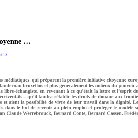
itoyenne …
ents
 médiatiques, qui préparent la première initiative citoyenne europé
 landernau bruxellois et plus généralement les milieux du pouvoir 
libre-échangiste, en revenant à ce qu’était la lettre et l’esprit 
vent-ils – qu’il faudra rétablir les droits de douane aux frontiè
 et aient la possibilité de vivre de leur travail dans la dignité. 
s dans le but de revenir au plein emploi et protéger le modèle s
ean-Claude Werrebrouck, Bernard Conte, Bernard Cassen, Frédéri