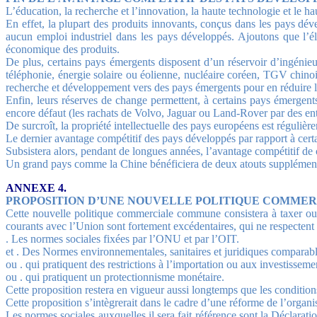
L’éducation, la recherche et l’innovation, la haute technologie et le h
En effet, la plupart des produits innovants, conçus dans les pays dé
aucun emploi industriel dans les pays développés. Ajoutons que l’é
économique des produits.
De plus, certains pays émergents disposent d’un réservoir d’ingénieurs
téléphonie, énergie solaire ou éolienne, nucléaire coréen, TGV chino
recherche et développement vers des pays émergents pour en réduire l
Enfin, leurs réserves de change permettent, à certains pays émergent
encore défaut (les rachats de Volvo, Jaguar ou Land-Rover par des entre
De surcroît, la propriété intellectuelle des pays européens est réguliè
Le dernier avantage compétitif des pays développés par rapport à certa
Subsistera alors, pendant de longues années, l’avantage compétitif de c
Un grand pays comme la Chine bénéficiera de deux atouts supplémenta
ANNEXE 4.
PROPOSITION D’UNE NOUVELLE POLITIQUE COMMERC
Cette nouvelle politique commerciale commune consistera à taxer ou
courants avec l’Union sont fortement excédentaires, qui ne respectent 
. Les normes sociales fixées par l’ONU et par l’OIT.
et . Des Normes environnementales, sanitaires et juridiques comparabl
ou . qui pratiquent des restrictions à l’importation ou aux investisseme
ou . qui pratiquent un protectionnisme monétaire.
Cette proposition restera en vigueur aussi longtemps que les conditio
Cette proposition s’intègrerait dans le cadre d’une réforme de l’org
Les normes sociales auxquelles il sera fait référence sont la Déclarati