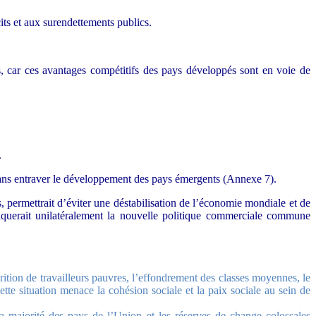
its et aux surendettements publics.
s, car ces avantages compétitifs des pays développés sont en voie de
.
sans entraver le développement des pays émergents (Annexe 7).
, permettrait d’éviter une déstabilisation de l’économie mondiale et de
liquerait unilatéralement la nouvelle politique commerciale commune
rition de travailleurs pauvres, l’effondrement des classes moyennes, le
tte situation menace la cohésion sociale et la paix sociale au sein de
la majorité des pays de l’Union et les réserves de change colossales