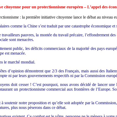
tive citoyenne pour un protectionnisme européen – L’appel des écon
salaires comme la Chine s’est traduit par une catastrophe économique et 
travailleurs pauvres, la montée du travail précaire, l’effondrement des 
sociale sont menacées.
ndettement public, les déficits commerciaux de la majorité des pays eur
ope est menacée.
ans le marché mondial.
êtes d’opinion démontrent que 2/3 des Français, mais aussi des Italien
compte ni par leurs gouvernements respectifs ni par la Commission europ
itoyens doit cesser ! C’est pourquoi, nous avons décidé de lancer une
staurant un protectionnisme commercial aux frontières de l’Europe. Son 
 à soutenir notre proposition et qu’elle soit adoptée par la Commission,
tures, plus nous pèserons dans ce débat.
rnatives existent. Ce combat est le vôtre, personne ne le mènera à votre 