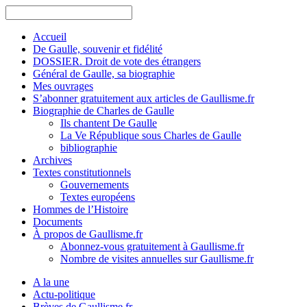
Accueil
De Gaulle, souvenir et fidélité
DOSSIER. Droit de vote des étrangers
Général de Gaulle, sa biographie
Mes ouvrages
S’abonner gratuitement aux articles de Gaullisme.fr
Biographie de Charles de Gaulle
Ils chantent De Gaulle
La Ve République sous Charles de Gaulle
bibliographie
Archives
Textes constitutionnels
Gouvernements
Textes européens
Hommes de l’Histoire
Documents
À propos de Gaullisme.fr
Abonnez-vous gratuitement à Gaullisme.fr
Nombre de visites annuelles sur Gaullisme.fr
A la une
Actu-politique
Brèves de Gaullisme.fr