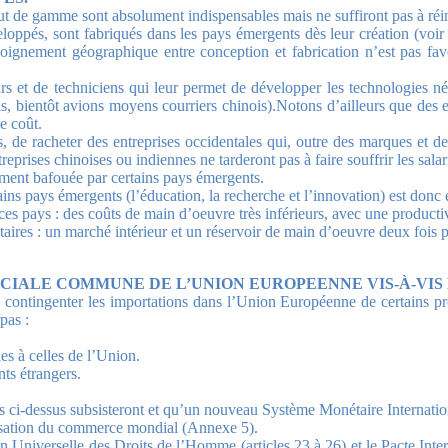
aut de gamme sont absolument indispensables mais ne suffiront pas à réind
veloppés, sont fabriqués dans les pays émergents dès leur création (vo
loignement géographique entre conception et fabrication n’est pas fav
 et de techniciens qui leur permet de développer les technologies néces
is, bientôt avions moyens courriers chinois).Notons d’ailleurs que des 
e coût.
s, de racheter des entreprises occidentales qui, outre des marques et d
prises chinoises ou indiennes ne tarderont pas à faire souffrir les salar
rement bafouée par certains pays émergents.
ins pays émergents (l’éducation, la recherche et l’innovation) est donc e
es pays : des coûts de main d’oeuvre très inférieurs, avec une productivi
ires : un marché intérieur et un réservoir de main d’oeuvre deux fois
IALE COMMUNE DE L’UNION EUROPEENNE VIS-À-VIS D
 contingenter les importations dans l’Union Européenne de certains pr
pas :
es à celles de l’Union.
nts étrangers.
ns ci-dessus subsisteront et qu’un nouveau Système Monétaire Internatio
anisation du commerce mondial (Annexe 5).
on Universelle des Droits de l’Homme (articles 23 à 26) et le Pacte Inte