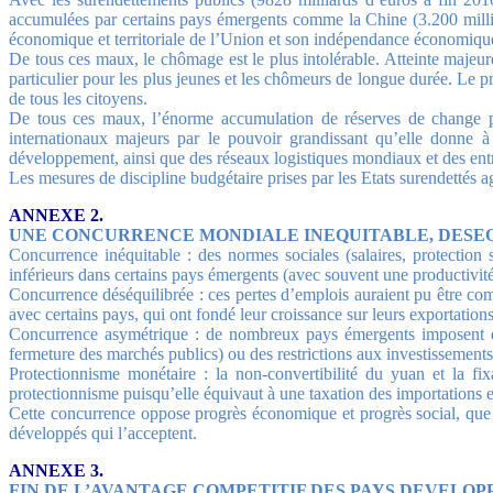
accumulées par certains pays émergents comme la Chine (3.200 milliar
économique et territoriale de l’Union et son indépendance économique 
De tous ces maux, le chômage est le plus intolérable. Atteinte majeure
particulier pour les plus jeunes et les chômeurs de longue durée. Le p
de tous les citoyens.
De tous ces maux, l’énorme accumulation de réserves de change par
internationaux majeurs par le pouvoir grandissant qu’elle donne à 
développement, ainsi que des réseaux logistiques mondiaux et des entre
Les mesures de discipline budgétaire prises par les Etats surendettés a
ANNEXE 2.
UNE CONCURRENCE MONDIALE INEQUITABLE, DESEQ
Concurrence inéquitable : des normes sociales (salaires, protection s
inférieurs dans certains pays émergents (avec souvent une productivité
Concurrence déséquilibrée : ces pertes d’emplois auraient pu être com
avec certains pays, qui ont fondé leur croissance sur leurs exportatio
Concurrence asymétrique : de nombreux pays émergents imposent des 
fermeture des marchés publics) ou des restrictions aux investissements 
Protectionnisme monétaire : la non-convertibilité du yuan et la fix
protectionnisme puisqu’elle équivaut à une taxation des importations e
Cette concurrence oppose progrès économique et progrès social, que c
développés qui l’acceptent.
ANNEXE 3.
FIN DE L’AVANTAGE COMPETITIF DES PAYS DEVELOPP