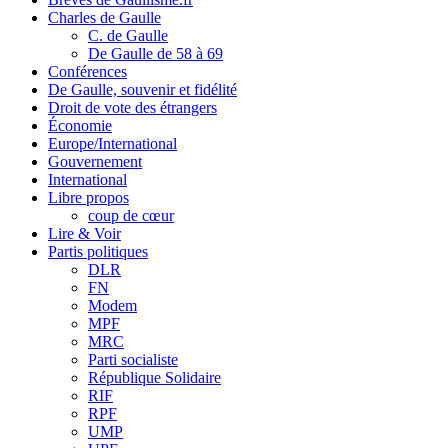
Charles de Gaulle
C. de Gaulle
De Gaulle de 58 à 69
Conférences
De Gaulle, souvenir et fidélité
Droit de vote des étrangers
Économie
Europe/International
Gouvernement
International
Libre propos
coup de cœur
Lire & Voir
Partis politiques
DLR
FN
Modem
MPF
MRC
Parti socialiste
République Solidaire
RIF
RPF
UMP