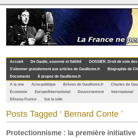
Accueil
De Gaulle, souvenir et fidélité
DOSSIER. Droit de vote des
S’abonner gratuitement aux articles de Gaullisme.fr
Biographie de Ch
Documents
À propos de Gaullisme.fr
A la une
Actu-politique
Brèves de Gaullisme.fr
Charles de Gau
Économie
Europe/International
Gouvernement
International
Réseau France
Sur la toile
Posts Tagged ‘ Bernard Conte ’
Protectionnisme : la première initiativ