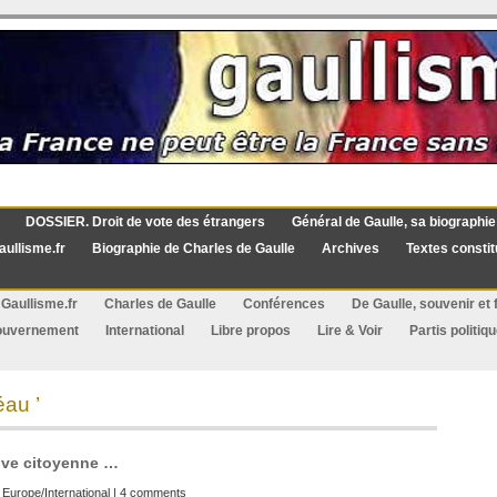
DOSSIER. Droit de vote des étrangers
Général de Gaulle, sa biographie
aullisme.fr
Biographie de Charles de Gaulle
Archives
Textes constit
Gaullisme.fr
Charles de Gaulle
Conférences
De Gaulle, souvenir et f
ouvernement
International
Libre propos
Lire & Voir
Partis politiq
au ’
tive citoyenne …
:
Europe/International
|
4 comments