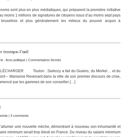
noms sont plus en plus médiatiques, qui préparent la première initiative
e au moins 1 millions de signatures de citoyens issus d’au moins sept pays
 bruxellois et plus généralement les milieux du pouvoir acquis à
n trompe-l’œil
sur
ie :
Actu-politique
|
Commentaires fermés
Toulon
LÉCHARGER Toulon : Sarkozy a fait du Guaino, du Merkel… et du
:
nt – Marianne Revenant dans la ville de son premier discours de crise,
Sarkozy
mmencé par les gammes de son conseiller […]
et
la
sémantique
en
trompe-
!
l’œil
nomie
|
4 comments
d’allumer une nouvelle mèche, démontrant à nouveau son inhumanité et
laire minimum serait trop élevé en France. Du niveau du salaire minimum