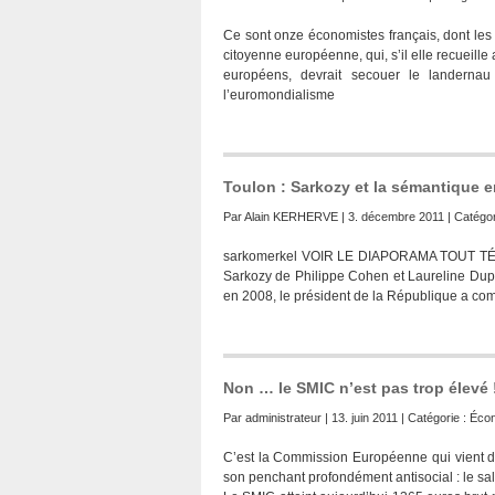
Ce sont onze économistes français, dont les 
citoyenne européenne, qui, s’il elle recueill
européens, devrait secouer le landernau
l’euromondialisme
Toulon : Sarkozy et la sémantique e
Par
Alain KERHERVE
| 3. décembre 2011 | Catégor
sarkomerkel VOIR LE DIAPORAMA TOUT TÉ
Sarkozy de Philippe Cohen et Laureline Dupo
en 2008, le président de la République a co
Non … le SMIC n’est pas trop élevé 
Par
administrateur
| 13. juin 2011 | Catégorie :
Éco
C’est la Commission Européenne qui vient 
son penchant profondément antisocial : le sa