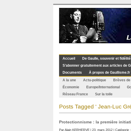
Accueil
De Gaulle, souvenir et fidélité
S’abonner gratuitement aux articles de G
Documents
À propos de Gaullisme.fr
A la une
Actu-politique
Brèves de 
Économie
Europe/International
G
Réseau France
Sur la toile
Posts Tagged ‘ Jean-Luc Gré
Protectionnisme : la première initia
Par
Alain KERHERVE
| 23. mars 2012 | Catégorie 