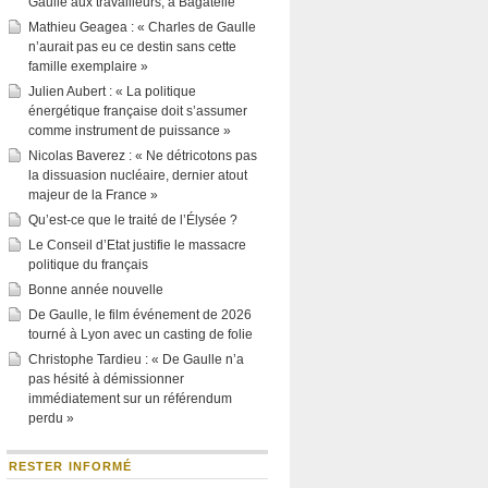
Gaulle aux travailleurs, à Bagatelle
Mathieu Geagea : « Charles de Gaulle
n’aurait pas eu ce destin sans cette
famille exemplaire »
Julien Aubert : « La politique
énergétique française doit s’assumer
comme instrument de puissance »
Nicolas Baverez : « Ne détricotons pas
la dissuasion nucléaire, dernier atout
majeur de la France »
Qu’est-ce que le traité de l’Élysée ?
Le Conseil d’Etat justifie le massacre
politique du français
Bonne année nouvelle
De Gaulle, le film événement de 2026
tourné à Lyon avec un casting de folie
Christophe Tardieu : « De Gaulle n’a
pas hésité à démissionner
immédiatement sur un référendum
perdu »
RESTER INFORMÉ