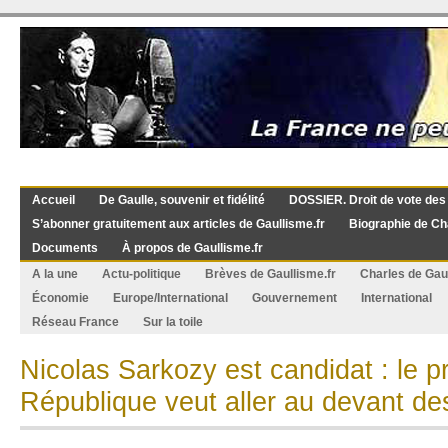
Accueil
De Gaulle, souvenir et fidélité
DOSSIER. Droit de vote des
S’abonner gratuitement aux articles de Gaullisme.fr
Biographie de Ch
Documents
À propos de Gaullisme.fr
A la une
Actu-politique
Brèves de Gaullisme.fr
Charles de Gau
Économie
Europe/International
Gouvernement
International
Réseau France
Sur la toile
Nicolas Sarkozy est candidat : le p
République veut aller au devant de