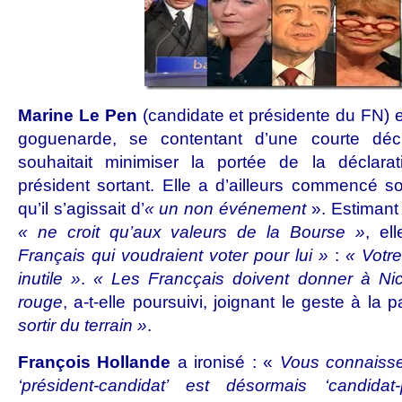
Marine Le Pen
(candidate et présidente du FN) e
goguenarde, se contentant d’une courte déc
souhaitait minimiser la portée de la déclara
président sortant. Elle a d’ailleurs commencé so
qu’il s’agissait d’
« un non événement
». Estimant
« ne croit qu’aux valeurs de la Bourse »
, el
Français qui voudraient voter pour lui »
:
« Votre
inutile »
.
« Les Francçais doivent donner à Ni
rouge
, a-t-elle poursuivi, joignant le geste à la 
sortir du terrain »
.
François Hollande
a ironisé : «
Vous connaissez
‘président-candidat’ est désormais ‘candidat-p