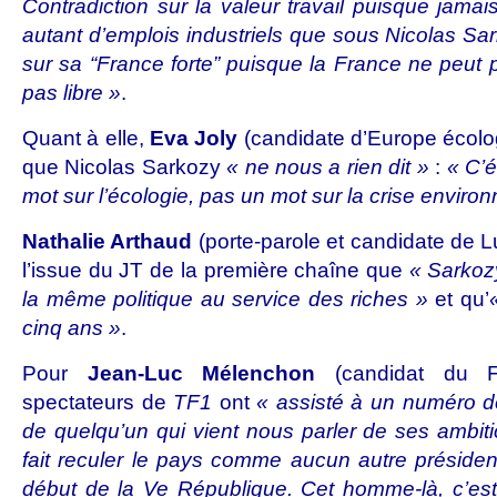
Contradiction sur la valeur travail puisque jama
autant d’emplois industriels que sous Nicolas Sar
sur sa “France forte” puisque la France ne peut pa
pas libre »
.
Quant à elle,
Eva Joly
(candidate d’Europe écolog
que Nicolas Sarkozy
« ne nous a rien dit »
:
« C’é
mot sur l’écologie, pas un mot sur la crise enviro
Nathalie Arthaud
(porte-parole et candidate de Lu
l’issue du JT de la première chaîne que
« Sarkoz
la même politique au service des riches »
et qu’
cinq ans »
.
Pour
Jean-Luc Mélenchon
(candidat du F
spectateurs de
TF1
ont
« assisté à un numéro d
de quelqu’un qui vient nous parler de ses ambiti
fait reculer le pays comme aucun autre président 
début de la Ve République. Cet homme-là, c’est 