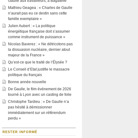
Gaulle aux travailleurs, à Bagatelle
Mathieu Geagea : « Charles de Gaulle
n’aurait pas eu ce destin sans cette
famille exemplaire »
Julien Aubert : « La politique
énergétique française doit s’assumer
comme instrument de puissance »
Nicolas Baverez : « Ne détricotons pas
la dissuasion nucléaire, dernier atout
majeur de la France »
Qu’est-ce que le traité de l’Élysée ?
Le Conseil d’Etat justifie le massacre
politique du français
Bonne année nouvelle
De Gaulle, le film événement de 2026
tourné à Lyon avec un casting de folie
Christophe Tardieu : « De Gaulle n’a
pas hésité à démissionner
immédiatement sur un référendum
perdu »
RESTER INFORMÉ