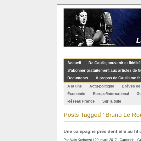
Accueil
De Gaulle, souvenir et fidélité
S’abonner gratuitement aux articles de G
Documents
À propos de Gaullisme.fr
A la une
Actu-politique
Brèves de 
Économie
Europe/International
G
Réseau France
Sur la toile
Posts Tagged ‘ Bruno Le Rou
Une campagne présidentielle au fil d
Par
Alain Kerhervé
| 29. mars 2017 | Catégorie :
G