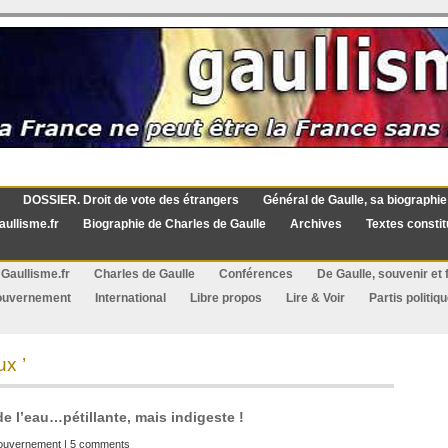
DOSSIER. Droit de vote des étrangers
Général de Gaulle, sa biographie
aullisme.fr
Biographie de Charles de Gaulle
Archives
Textes constit
Gaullisme.fr
Charles de Gaulle
Conférences
De Gaulle, souvenir et f
ouvernement
International
Libre propos
Lire & Voir
Partis politiq
x ’
e l’eau…pétillante, mais indigeste !
ouvernement
|
5 comments