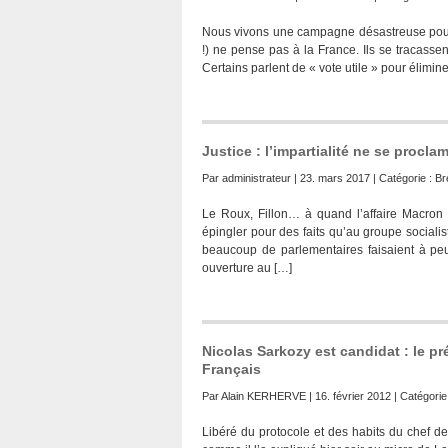
Nous vivons une campagne désastreuse pour l’
!) ne pense pas à la France. Ils se tracasse
Certains parlent de « vote utile » pour élimin
Justice : l’impartialité ne se procla
Par
administrateur
| 23. mars 2017 | Catégorie :
Br
Le Roux, Fillon… à quand l’affaire Macron
épingler pour des faits qu’au groupe sociali
beaucoup de parlementaires faisaient à peu
ouverture au […]
Nicolas Sarkozy est candidat : le pr
Français
Par
Alain KERHERVE
| 16. février 2012 | Catégorie
Libéré du protocole et des habits du chef de