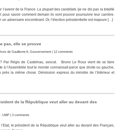
avenir de la France. La plupart des candidats (je ne dis pas la totalité
nt pour savoir comment demain ils vont pouvoir poursuivre leur carrière.
er un adversaire encombrant. Or, l’élection présidentielle est majeure […]
me pas, elle se prouve
èves de Gaullisme.fr
,
Gouvernement
|
12 comments
 ? Par Régis de Castelnau, avocat. Bruno Le Roux vient de se faire
ste à l’Assemblée tout le monde connaissait parce que droite ou gauche,
 près la même chose. Démission express du ministre de l’Intérieur et
ésident de la République veut aller au devant des
 :
UMP
|
3 comments
 l’Etat, le président de la République veut aller au devant des Français,