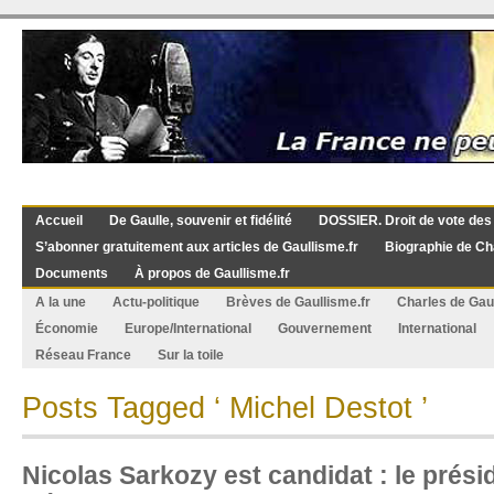
Accueil
De Gaulle, souvenir et fidélité
DOSSIER. Droit de vote des
S’abonner gratuitement aux articles de Gaullisme.fr
Biographie de Ch
Documents
À propos de Gaullisme.fr
A la une
Actu-politique
Brèves de Gaullisme.fr
Charles de Gau
Économie
Europe/International
Gouvernement
International
Réseau France
Sur la toile
Posts Tagged ‘ Michel Destot ’
Nicolas Sarkozy est candidat : le prési